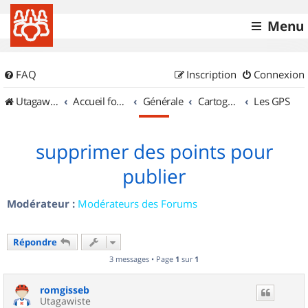
Menu
FAQ
Inscription
Connexion
UtagawaVTT (Randos VTT et VTTAE avec traces GPS)
Accueil forum
Générale
Cartographie et GPS
Les GPS
supprimer des points pour
publier
Modérateur :
Modérateurs des Forums
Répondre
3 messages • Page
1
sur
1
romgisseb
Utagawiste