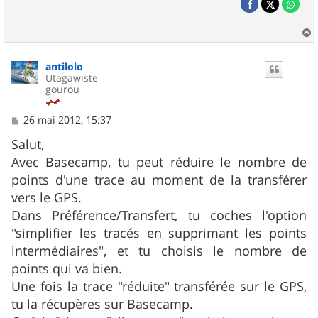
a
u
antilolo
t
Utagawiste
gourou
M
26 mai 2012, 15:37
e
s
Salut,
s
Avec Basecamp, tu peut réduire le nombre de
a
g
points d'une trace au moment de la transférer
e
vers le GPS.
Dans Préférence/Transfert, tu coches l'option
"simplifier les tracés en supprimant les points
intermédiaires", et tu choisis le nombre de
points qui va bien.
Une fois la trace "réduite" transférée sur le GPS,
tu la récupères sur Basecamp.