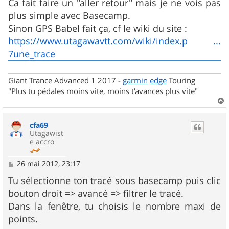
Ca fait faire un "aller retour" mais je ne vois pas
plus simple avec Basecamp.
Sinon GPS Babel fait ça, cf le wiki du site :
https://www.utagawavtt.com/wiki/index.p ...
7une_trace
Giant Trance Advanced 1 2017 -
garmin
edge
Touring
"Plus tu pédales moins vite, moins t'avances plus vite"
a
u
cfa69
t
Utagawist
e accro
M
26 mai 2012, 23:17
e
s
Tu sélectionne ton tracé sous basecamp puis clic
s
bouton droit => avancé => filtrer le tracé.
a
g
Dans la fenêtre, tu choisis le nombre maxi de
e
points.