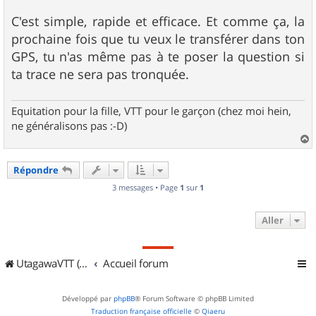
C'est simple, rapide et efficace. Et comme ça, la
prochaine fois que tu veux le transférer dans ton
GPS, tu n'as même pas à te poser la question si
ta trace ne sera pas tronquée.
Equitation pour la fille, VTT pour le garçon (chez moi hein,
ne généralisons pas :-D)
a
u
Répondre
t
3 messages • Page
1
sur
1
Aller
UtagawaVTT (Randos VTT et VTTAE avec traces GPS)
Accueil forum
Développé par
phpBB
® Forum Software © phpBB Limited
Traduction française officielle
©
Qiaeru