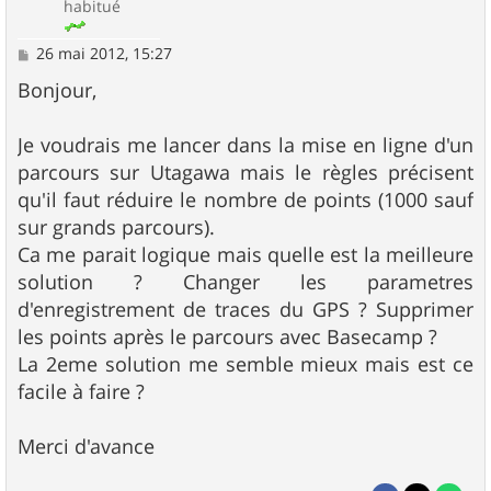
habitué
M
26 mai 2012, 15:27
e
s
Bonjour,
s
a
g
Je voudrais me lancer dans la mise en ligne d'un
e
parcours sur Utagawa mais le règles précisent
qu'il faut réduire le nombre de points (1000 sauf
sur grands parcours).
Ca me parait logique mais quelle est la meilleure
solution ? Changer les parametres
d'enregistrement de traces du GPS ? Supprimer
les points après le parcours avec Basecamp ?
La 2eme solution me semble mieux mais est ce
facile à faire ?
Merci d'avance