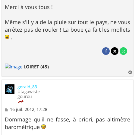
Merci à vous tous !
Même s'il y a de la pluie sur tout le pays, ne vous
arrêtez pas de rouler ! La boue ça fait les mollets
.
LOIRET (45)
a
u
gerald_83
t
Utagawiste
gourou
M
16 juil. 2012, 17:28
e
s
Dommage qu'il ne fasse, à priori, pas altimètre
s
barométrique
a
g