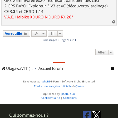
GPS GaminForetrex201 (suffisant dans bien des cas)
2 GPS BAYO: Exploreur 3 V3 et XC (découverte/jardinage)
CE 3.
24
et CE 3D 1.14
V.A.E. Haibike XDURO N'DURO RX 26"
a
u
Verrouillé
t
3 messages • Page
1
sur
1
Aller
UtagawaVTT (Randos VTT et VTTAE avec traces GPS)
Accueil forum
Développé par
phpBB
® Forum Software © phpBB Limited
Traduction française officielle
©
Qiaeru
Optimized by:
phpBB SEO
Confidentialité
|
Conditions
Qui sommes-nous ?