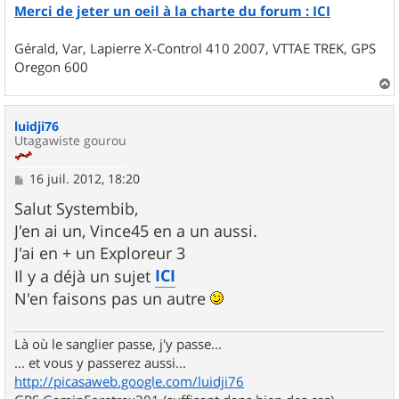
Merci de jeter un oeil à la charte du forum : ICI
Gérald, Var, Lapierre X-Control 410 2007, VTTAE TREK, GPS
Oregon 600
a
u
luidji76
t
Utagawiste gourou
M
16 juil. 2012, 18:20
e
s
Salut Systembib,
s
J'en ai un, Vince45 en a un aussi.
a
g
J'ai en + un Exploreur 3
e
ICI
Il y a déjà un sujet
N'en faisons pas un autre
Là où le sanglier passe, j'y passe...
... et vous y passerez aussi...
http://picasaweb.google.com/luidji76