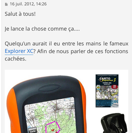
M
16 juil. 2012, 14:26
e
s
Salut à tous!
s
a
g
Je lance la chose comme ça....
e
Quelqu'un aurait il eu entre les mains le fameux
Explorer XC
? Afin de nous parler de ces fonctions
cachées.