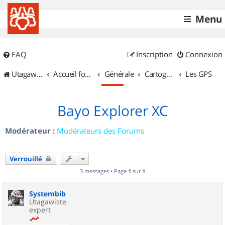
Menu
FAQ
Inscription
Connexion
UtagawaVTT (Randos VTT et VTTAE avec traces GPS)
Accueil forum
Générale
Cartographie et GPS
Les GPS
Bayo Explorer XC
Modérateur :
Modérateurs des Forums
Verrouillé
3 messages • Page
1
sur
1
Systembib
Utagawiste
expert