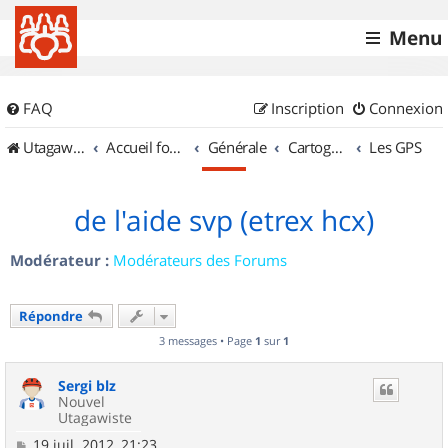
Menu
FAQ
Inscription
Connexion
UtagawaVTT (Randos VTT et VTTAE avec traces GPS)
Accueil forum
Générale
Cartographie et GPS
Les GPS
de l'aide svp (etrex hcx)
Modérateur :
Modérateurs des Forums
Répondre
3 messages • Page
1
sur
1
Sergi blz
Nouvel
Utagawiste
M
19 juil. 2012, 21:23