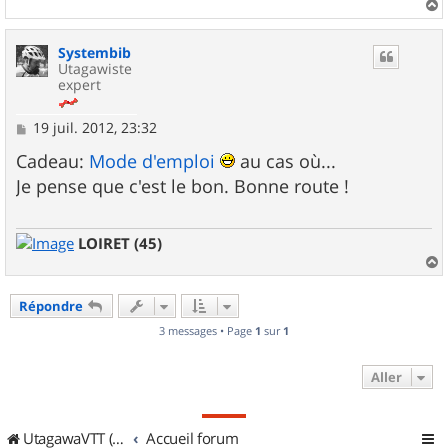
a
u
Systembib
t
Utagawiste
expert
M
19 juil. 2012, 23:32
e
s
Cadeau:
Mode d'emploi
au cas où...
s
Je pense que c'est le bon. Bonne route !
a
g
e
LOIRET (45)
a
u
Répondre
t
3 messages • Page
1
sur
1
Aller
UtagawaVTT (Randos VTT et VTTAE avec traces GPS)
Accueil forum