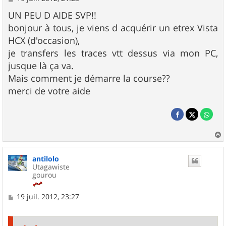
e
s
UN PEU D AIDE SVP!!
s
bonjour à tous, je viens d acquérir un etrex Vista
a
g
HCX (d'occasion),
e
je transfers les traces vtt dessus via mon PC,
jusque là ça va.
Mais comment je démarre la course??
merci de votre aide
a
u
antilolo
t
Utagawiste
gourou
M
19 juil. 2012, 23:27
e
s
s