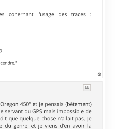
s conernant l'usage des traces :
29
scendre."
H
a
u
t
 "Oregon 450" et je pensais (bêtement)
en me servant du GPS mais impossible de
 dit que quelque chose n'allait pas. Je
e du genre, et je viens d'en avoir la