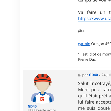
a
c
t
Va faire un t
e
r
https://www.uta
T
r
i
@+
c
o
t
garmin
Oregon 450 
R
a
y
"Il est idiot de mon
e
Pierre Dac
M
par
GD40
»
24 jui
e
s
Salut Tricotrayé
s
Merci pour ta r
a
g
qu'il était prê
e
lui faire accep
GD40
me suis douté q
Utagawiste accro