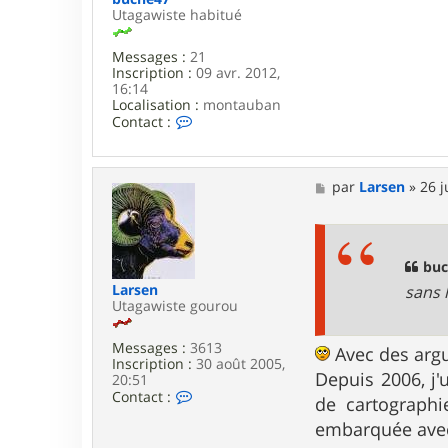
Utagawiste habitué
Messages :
21
Inscription :
09 avr. 2012,
16:14
Localisation :
montauban
C
Contact :
o
n
t
a
M
par
Larsen
»
26 j
c
e
t
s
e
s
r
a
b
g
buc
u
e
Larsen
sans l
c
Utagawiste gourou
h
e
4
Messages :
3613
Avec des argu
7
Inscription :
30 août 2005,
Depuis 2006, j'
20:51
C
Contact :
de cartographi
o
n
embarquée avec 
t