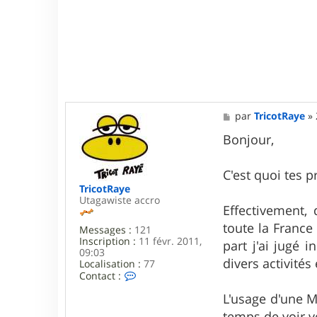
M
par
TricotRaye
»
e
s
Bonjour,
s
a
g
C'est quoi tes 
e
TricotRaye
Utagawiste accro
Effectivement, 
toute la France
Messages :
121
Inscription :
11 févr. 2011,
part j'ai jugé 
09:03
divers activités
Localisation :
77
C
Contact :
o
n
L'usage d'une M
t
temps de voir v