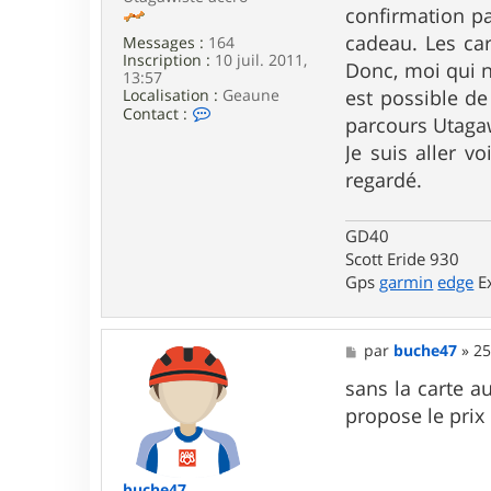
confirmation pa
cadeau. Les ca
Messages :
164
Inscription :
10 juil. 2011,
Donc, moi qui n
13:57
est possible de
Localisation :
Geaune
C
Contact :
parcours Utagaw
o
n
Je suis aller v
t
regardé.
a
c
t
e
GD40
r
Scott Eride 930
G
Gps
garmin
edge
Ex
D
4
0
M
par
buche47
»
25
e
s
sans la carte au
s
propose le prix
a
g
e
buche47