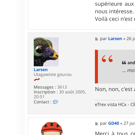
supérieure aux
nous intéresse.
Voilà ceci n'est
M
par
Larsen
»
26 j
e
s
s
a
g
and
e
Larsen
... mo
Utagawiste gourou
Messages :
3613
Non, non, c'est
Inscription :
30 août 2005,
20:51
C
Contact :
eTrex vista HCx -
o
n
t
a
M
par
GD40
»
27 jui
c
e
t
s
Merci à tous c
e