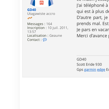
e
J'ai téléphoné 
GD40
qui est à plus 
Utagawiste accro
D'autre part, j
prends mal. Est 
Messages :
164
Inscription :
10 juil. 2011,
Je pars en vaca
13:57
Merci d'avance 
Localisation :
Geaune
C
Contact :
o
n
t
a
c
GD40
t
Scott Eride 930
e
Gps
garmin
edge
Ex
r
G
D
4
0