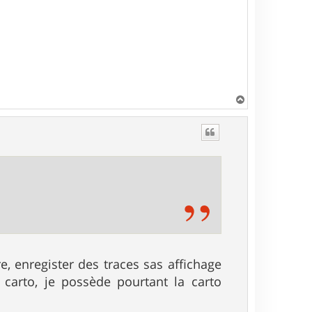
H
a
u
t
, enregister des traces sas affichage
 carto, je possède pourtant la carto