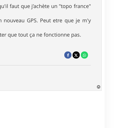
u'il faut que j’achète un "topo france"
mon nouveau GPS. Peut etre que je m'y
ter que tout ça ne fonctionne pas.
H
a
u
t