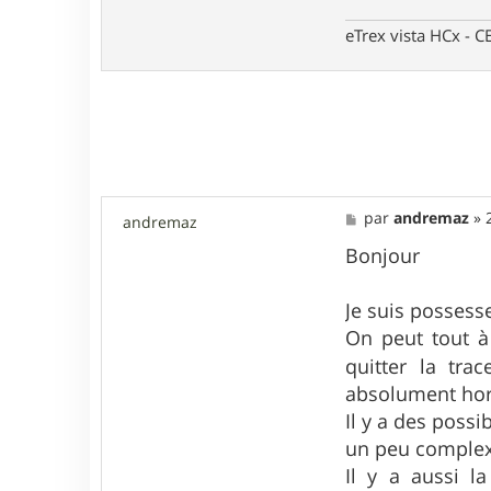
a
c
eTrex vista HCx -
t
e
r
L
a
r
s
e
n
M
par
andremaz
»
andremaz
e
s
Bonjour
s
a
g
Je suis possess
e
On peut tout à 
quitter la tr
absolument hors
Il y a des possi
un peu complex
Il y a aussi l