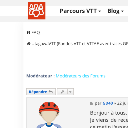
Parcours VTT
Blog
FAQ
UtagawaVTT (Randos VTT et VTTAE avec traces GP
Modérateur :
Modérateurs des Forums
Répondre
M
par
GD40
»
22 jui
e
s
Bonjour à tous.
s
Je viens de rec
a
g
ce matin j'essa