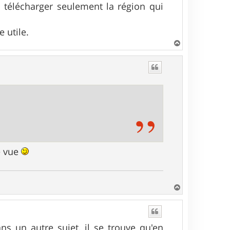
 télécharger seulement la région qui
 utile.
H
a
u
t
e vue
H
a
u
t
s un autre sujet, il se trouve qu'en