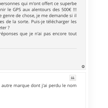
x personnes qui m'ont offert ce superbe
ir le GPS aux alentours des 500€ !!!
ce genre de chose, je me demande si il
s de la sorte. Puis-je télécharger les
ter ?
e réponses que je n'ai pas encore tout
H
a
u
t
e autre marque dont j'ai perdu le nom