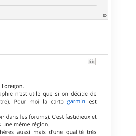
H
a
u
t
 l'oregon.
aphie n'est utile que si on décide de
garmin
utre). Pour moi la carto
est
ir dans les forums). C'est fastidieux et
ns une même région.
chères aussi mais d'une qualité très