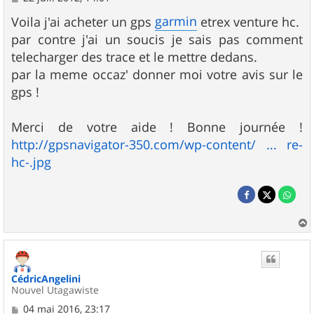
e
s
garmin
Voila j'ai acheter un gps
etrex venture hc.
s
par contre j'ai un soucis je sais pas comment
a
g
telecharger des trace et le mettre dedans.
e
par la meme occaz' donner moi votre avis sur le
gps !
Merci de votre aide ! Bonne journée !
http://gpsnavigator-350.com/wp-content/ ... re-
hc-.jpg
a
u
t
CédricAngelini
Nouvel Utagawiste
M
04 mai 2016, 23:17