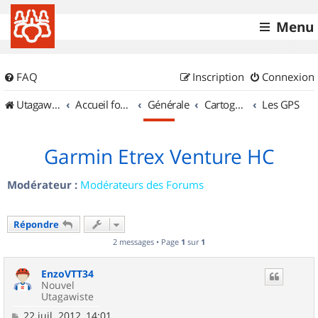
Menu
FAQ
Inscription
Connexion
UtagawaVTT (Randos VTT et VTTAE avec traces GPS)
Accueil forum
Générale
Cartographie et GPS
Les GPS
Garmin Etrex Venture HC
Modérateur :
Modérateurs des Forums
Répondre
2 messages • Page
1
sur
1
EnzoVTT34
Nouvel
Utagawiste
M
22 juil. 2012, 14:01