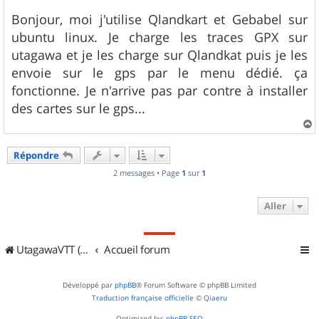
e
s
Bonjour, moi j'utilise Qlandkart et Gebabel sur
s
ubuntu linux. Je charge les traces GPX sur
a
g
utagawa et je les charge sur Qlandkat puis je les
e
envoie sur le gps par le menu dédié. ça
fonctionne. Je n'arrive pas par contre à installer
des cartes sur le gps...
a
u
Répondre
t
2 messages • Page
1
sur
1
Aller
UtagawaVTT (Randos VTT et VTTAE avec traces GPS)
Accueil forum
Développé par
phpBB
® Forum Software © phpBB Limited
Traduction française officielle
©
Qiaeru
Optimized by:
phpBB SEO