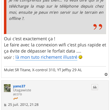
Je ne comprends pas bien... Tu veux dire qui si je
télécharge la map sur le téléphone depuis chez
moi, ensuite je peux m'en servir sur le terrain en
offline ?.
Oui c'est exactement ça !
Le faire avec la connexion wifi c'est plus rapide et
ça évite de dépasser le forfait data ....
là mon tuto richement illustré
voir :
Mulet SR Titane, X-control 310, YT Jeffsy 29 AL
a
u
yano37
t
Utagawiste
accro
M
25 juil. 2012, 21:28
e