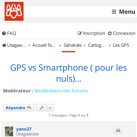
Menu
FAQ
Inscription
Connexion
UtagawaVTT (Randos VTT et VTTAE avec traces GPS)
Accueil forum
Générale
Cartographie et GPS
Les GPS
GPS vs Smartphone ( pour les
nuls)...
Modérateur :
Modérateurs des Forums
Répondre
7 messages • Page
1
sur
1
yano37
Utagawiste