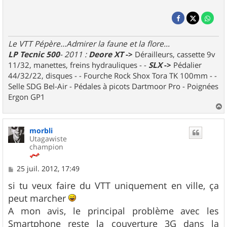
Le VTT Pépère...Admirer la faune et la flore...
LP Tecnic 500
- 2011 :
Deore XT
->
Dérailleurs, cassette 9v
11/32, manettes, freins hydrauliques - -
SLX
->
Pédalier
44/32/22, disques - - Fourche Rock Shox Tora TK 100mm - -
Selle SDG Bel-Air - Pédales à picots Dartmoor Pro - Poignées
Ergon GP1
a
u
morbli
t
Utagawiste
champion
M
25 juil. 2012, 17:49
e
s
si tu veux faire du VTT uniquement en ville, ça
s
peut marcher
a
g
A mon avis, le principal problème avec les
e
Smartphone reste la couverture 3G dans la