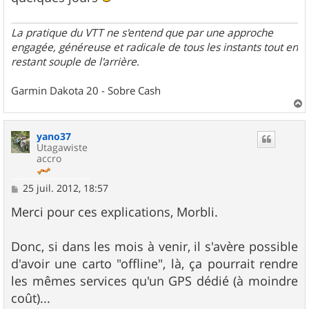
La pratique du VTT ne s'entend que par une approche
engagée, généreuse et radicale de tous les instants tout en
restant souple de l'arrière
.
Garmin Dakota 20 - Sobre Cash
a
u
yano37
t
Utagawiste
accro
M
25 juil. 2012, 18:57
e
s
Merci pour ces explications, Morbli.
s
a
g
Donc, si dans les mois à venir, il s'avère possible
e
d'avoir une carto "offline", là, ça pourrait rendre
les mêmes services qu'un GPS dédié (à moindre
coût)...