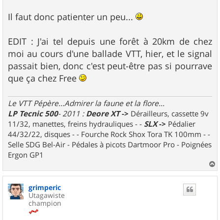
Il faut donc patienter un peu...
EDIT : J'ai tel depuis une forêt à 20km de chez
moi au cours d'une ballade VTT, hier, et le signal
passait bien, donc c'est peut-être pas si pourrave
que ça chez Free
Le VTT Pépère...Admirer la faune et la flore...
LP Tecnic 500
- 2011 :
Deore XT
->
Dérailleurs, cassette 9v
11/32, manettes, freins hydrauliques - -
SLX
->
Pédalier
44/32/22, disques - - Fourche Rock Shox Tora TK 100mm - -
Selle SDG Bel-Air - Pédales à picots Dartmoor Pro - Poignées
Ergon GP1
a
u
grimperic
t
Utagawiste
champion