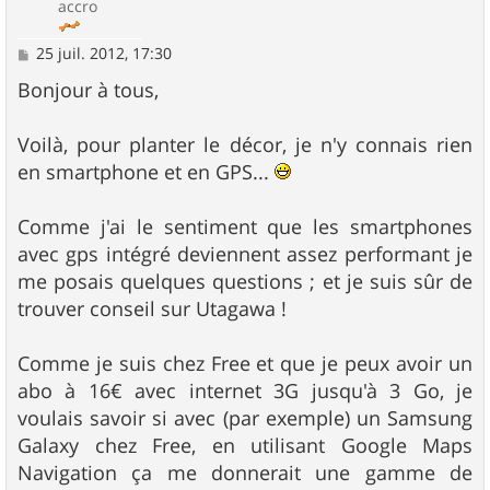
accro
M
25 juil. 2012, 17:30
e
s
Bonjour à tous,
s
a
g
Voilà, pour planter le décor, je n'y connais rien
e
en smartphone et en GPS...
Comme j'ai le sentiment que les smartphones
avec gps intégré deviennent assez performant je
me posais quelques questions ; et je suis sûr de
trouver conseil sur Utagawa !
Comme je suis chez Free et que je peux avoir un
abo à 16€ avec internet 3G jusqu'à 3 Go, je
voulais savoir si avec (par exemple) un Samsung
Galaxy chez Free, en utilisant Google Maps
Navigation ça me donnerait une gamme de