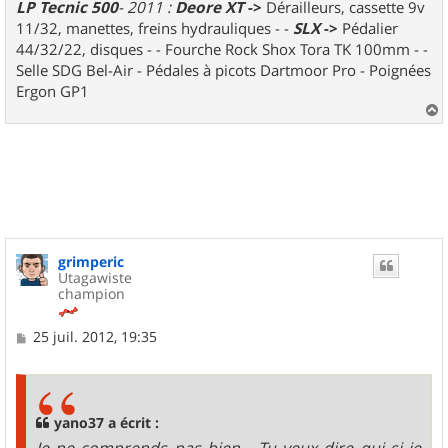
LP Tecnic 500
- 2011 :
Deore XT
->
Dérailleurs, cassette 9v
11/32, manettes, freins hydrauliques - -
SLX
->
Pédalier
44/32/22, disques - - Fourche Rock Shox Tora TK 100mm - -
Selle SDG Bel-Air - Pédales à picots Dartmoor Pro - Poignées
Ergon GP1
a
u
t
grimperic
Utagawiste
champion
M
25 juil. 2012, 19:35
e
s
s
a
g
yano37 a écrit :
e