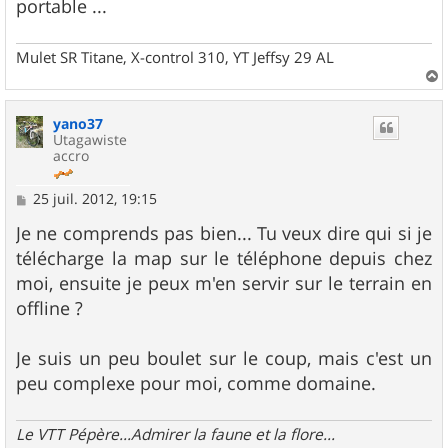
portable ...
Mulet SR Titane, X-control 310, YT Jeffsy 29 AL
a
u
yano37
t
Utagawiste
accro
M
25 juil. 2012, 19:15
e
s
Je ne comprends pas bien... Tu veux dire qui si je
s
télécharge la map sur le téléphone depuis chez
a
g
moi, ensuite je peux m'en servir sur le terrain en
e
offline ?
Je suis un peu boulet sur le coup, mais c'est un
peu complexe pour moi, comme domaine.
Le VTT Pépère...Admirer la faune et la flore...