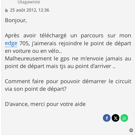
Utagawiste
M
25 août 2012, 12:36
e
s
Bonjour,
s
a
g
Après avoir téléchargé un parcours sur mon
e
edge
705, j'aimerais rejoindre le point de départ
en voiture ou en vélo..
Malheureusement le gps ne m'envoie jamais au
point de départ mais tjs au point d'arriver ..
Comment faire pour pouvoir démarrer le circuit
via son point de départ?
D'avance, merci pour votre aide
a