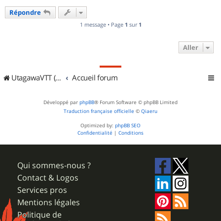
u
Répondre
t
1 message • Page
1
sur
1
Aller
UtagawaVTT (Randos VTT et VTTAE avec traces GPS)
Accueil forum
Développé par
phpBB
® Forum Software © phpBB Limited
Traduction française officielle
©
Qiaeru
Optimized by:
phpBB SEO
Confidentialité
|
Conditions
Qui sommes-nous ?
Contact & Logos
Services pros
Mentions légales
Politique de