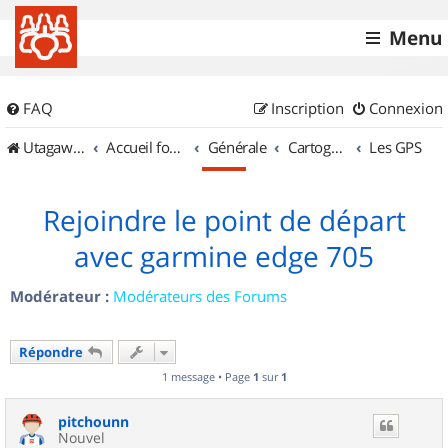
Menu
FAQ
Inscription
Connexion
UtagawaVTT (Randos VTT et VTTAE avec traces GPS)
Accueil forum
Générale
Cartographie et GPS
Les GPS
Rejoindre le point de départ
avec garmine edge 705
Modérateur :
Modérateurs des Forums
Répondre
1 message • Page
1
sur
1
pitchounn
Nouvel