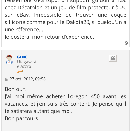
l'ensemble GPS topo, un support guidon à 12€
chez Décathlon et un jeu de film protecteur à 2€
sur eBay. Impossible de trouver une coque
sillicone comme pour le Dakota20, si quelqu'un a
une référence...
Je posterai mon retour d'expérience.
a
u
GD40
t
Utagawist
e accro
M
27 oct. 2012, 09:58
e
s
Bonjour,
s
J'ai moi même acheter l'oregon 450 avant les
a
g
vacances, et j'en suis très content. Je pense qu'il
e
te satisfera autant que moi.
Bon parcours.