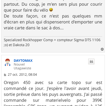
partout. Du coup, je m'en sers plus pour courir
que pour faire du vélo
De toute façon, ce n'est pas quelques mm
d'écran en plus qui dispenseront d'emporter une
vraie carte dans le sac à dos...
Specialized Rockhopper Comp + compteur Sigma DTS 1106
;o) et Dakota 20
a
u
DAYTOMAX
t
Nouvel
Utagawiste
M
27 oct. 2012, 08:04
e
s
Oregon 450 avec sa carte topo sur est
s
commandé ce jour. J'espère l'avoir avant jeudi,
a
g
sortie prévue dans les puys auvergnats. J'ai passé
e
commande sur materielvelo pour 399€