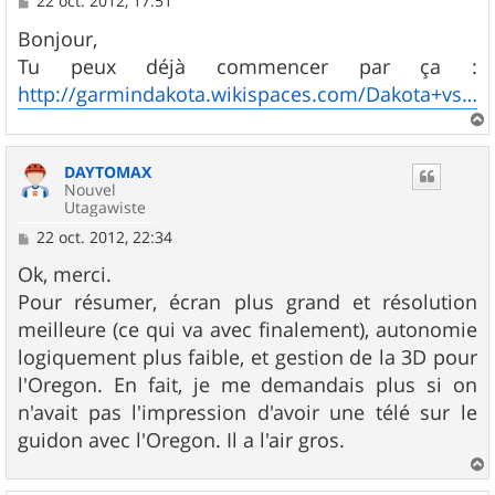
22 oct. 2012, 17:51
e
s
Bonjour,
s
Tu peux déjà commencer par ça :
a
g
http://garmindakota.wikispaces.com/Dakota+vs.+Oregon
e
a
u
DAYTOMAX
t
Nouvel
Utagawiste
M
22 oct. 2012, 22:34
e
s
Ok, merci.
s
Pour résumer, écran plus grand et résolution
a
g
meilleure (ce qui va avec finalement), autonomie
e
logiquement plus faible, et gestion de la 3D pour
l'Oregon. En fait, je me demandais plus si on
n'avait pas l'impression d'avoir une télé sur le
guidon avec l'Oregon. Il a l'air gros.
a