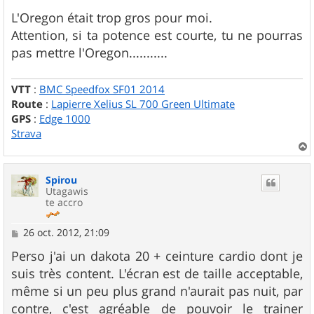
L'Oregon était trop gros pour moi.
Attention, si ta potence est courte, tu ne pourras
pas mettre l'Oregon...........
VTT
:
BMC Speedfox SF01 2014
Route
:
Lapierre Xelius SL 700 Green Ultimate
GPS
:
Edge 1000
Strava
a
u
Spirou
t
Utagawis
te accro
M
26 oct. 2012, 21:09
e
s
Perso j'ai un dakota 20 + ceinture cardio dont je
s
suis très content. L'écran est de taille acceptable,
a
g
même si un peu plus grand n'aurait pas nuit, par
e
contre, c'est agréable de pouvoir le trainer