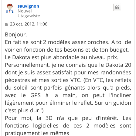
u
sauvignon
t
Nouvel
Utagawiste
M
23 oct. 2012, 11:06
e
s
Bonjour,
s
En fait se sont 2 modèles assez proches. A toi de
a
g
voir en fonction de tes besoins et de ton budget.
e
Le Dakota est plus abordable au niveau prix.
Personnellement, je ne connais que le Dakota 20
dont je suis assez satisfait pour mes randonnées
pédestres et mes sorties VTC. (En VTC, les reflets
du soleil sont parfois gênants alors qu'a pieds,
avec le GPS à la main, on peut l'incliner
légèrement pour éliminer le reflet. Sur un guidon
c'est plus dur !)
Pour moi, la 3D n'a que peu d’intérêt. Les
fonctions logicielles de ces 2 modèles sont
pratiquement les mêmes