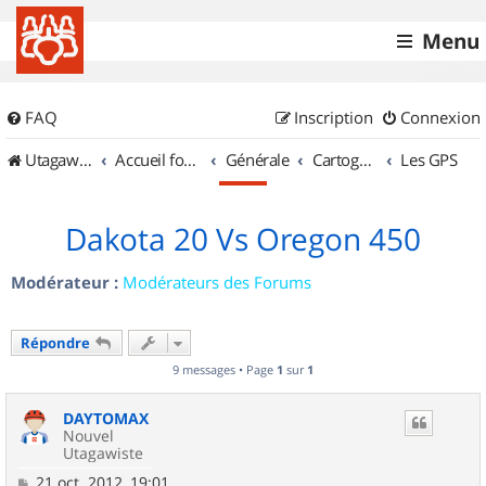
Menu
FAQ
Inscription
Connexion
UtagawaVTT (Randos VTT et VTTAE avec traces GPS)
Accueil forum
Générale
Cartographie et GPS
Les GPS
Dakota 20 Vs Oregon 450
Modérateur :
Modérateurs des Forums
Répondre
9 messages • Page
1
sur
1
DAYTOMAX
Nouvel
Utagawiste
M
21 oct. 2012, 19:01