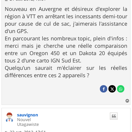
e
s
Nouveau en Auvergne et désireux d'explorer la
s
région à VTT en arrêtant les incessants demi-tour
a
g
pour cause de cul de sac, j'aimerais l'assistance
e
d'un GPS.
En parcourant les nombreux topic, plein d'infos :
merci mais je cherche une réelle comparaison
entre un Oregon 450 et un Dakota 20 équipés
tous 2 d'une carto IGN Sud Est.
Quelqu'un saurait m'éclairer sur les réelles
différences entre ces 2 appareils ?
a
u
sauvignon
t
Nouvel
Utagawiste
M