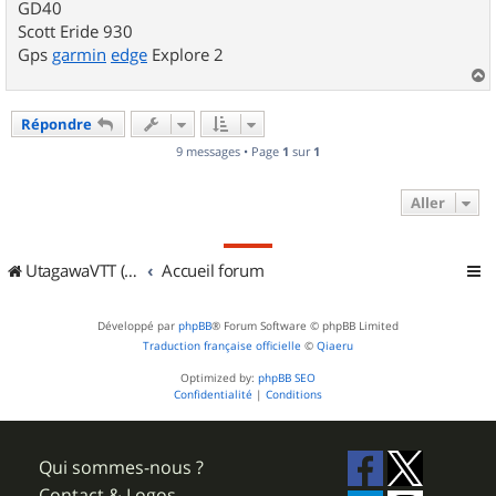
GD40
Scott Eride 930
Gps
garmin
edge
Explore 2
a
u
Répondre
t
9 messages • Page
1
sur
1
Aller
UtagawaVTT (Randos VTT et VTTAE avec traces GPS)
Accueil forum
Développé par
phpBB
® Forum Software © phpBB Limited
Traduction française officielle
©
Qiaeru
Optimized by:
phpBB SEO
Confidentialité
|
Conditions
Qui sommes-nous ?
Contact & Logos