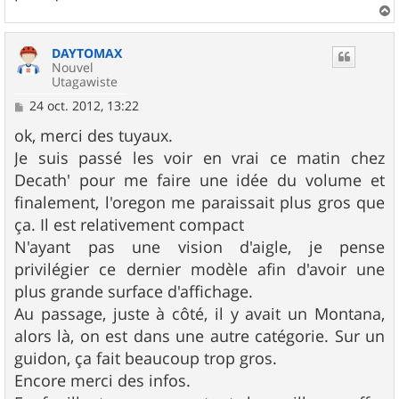
a
u
DAYTOMAX
t
Nouvel
Utagawiste
M
24 oct. 2012, 13:22
e
s
ok, merci des tuyaux.
s
Je suis passé les voir en vrai ce matin chez
a
g
Decath' pour me faire une idée du volume et
e
finalement, l'oregon me paraissait plus gros que
ça. Il est relativement compact
N'ayant pas une vision d'aigle, je pense
privilégier ce dernier modèle afin d'avoir une
plus grande surface d'affichage.
Au passage, juste à côté, il y avait un Montana,
alors là, on est dans une autre catégorie. Sur un
guidon, ça fait beaucoup trop gros.
Encore merci des infos.