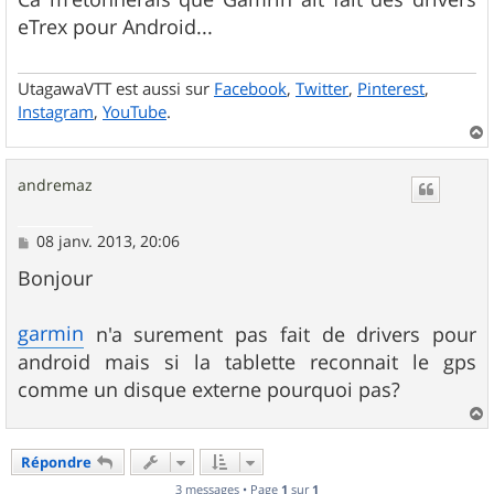
s
eTrex pour Android...
a
g
e
UtagawaVTT est aussi sur
Facebook
,
Twitter
,
Pinterest
,
Instagram
,
YouTube
.
a
u
andremaz
t
M
08 janv. 2013, 20:06
e
s
Bonjour
s
a
g
garmin
n'a surement pas fait de drivers pour
e
android mais si la tablette reconnait le gps
comme un disque externe pourquoi pas?
a
u
Répondre
t
3 messages • Page
1
sur
1