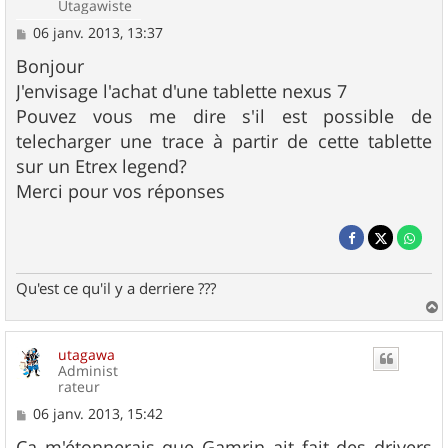
Utagawiste
M
06 janv. 2013, 13:37
e
s
Bonjour
s
J'envisage l'achat d'une tablette nexus 7
a
g
Pouvez vous me dire s'il est possible de
e
telecharger une trace à partir de cette tablette
sur un Etrex legend?
Merci pour vos réponses
Qu'est ce qu'il y a derriere ???
a
u
utagawa
t
Administ
rateur
M
06 janv. 2013, 15:42
e
s
Ca m'étonnerais que Gamrin ait fait des drivers