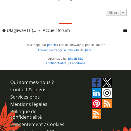
Aller
UtagawaVTT (Randos VTT et VTTAE avec traces GPS)
Accueil forum
Développé par
phpBB
® Forum Software © phpBB Limited
Traduction française officielle
©
Qiaeru
Optimized by:
phpBB SEO
Confidentialité
|
Conditions
Qui sommes-nous ?
Contact & Logos
Services pros
Mentions légales
Politique de
confidentialité
Consentement / Cookies