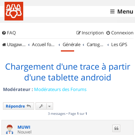
Menu
FAQ
Inscription
Connexion
UtagawaVTT (Randos VTT et VTTAE avec traces GPS)
Accueil forum
Générale
Cartographie et GPS
Les GPS
Chargement d'une trace à partir
d'une tablette android
Modérateur :
Modérateurs des Forums
Répondre
3 messages • Page
1
sur
1
MUWI
Nouvel