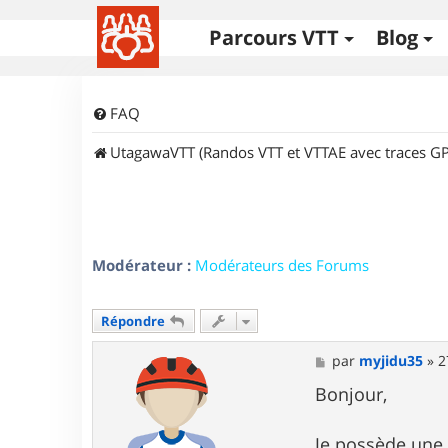
Parcours VTT
Blog
FAQ
UtagawaVTT (Randos VTT et VTTAE avec traces GP
Modérateur :
Modérateurs des Forums
Répondre
M
par
myjidu35
»
2
e
s
Bonjour,
s
a
g
Je possède une 