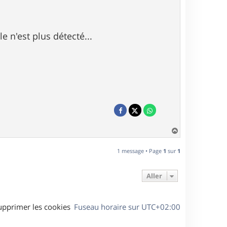
 n'est plus détecté...
H
a
u
1 message • Page
1
sur
1
t
Aller
upprimer les cookies
Fuseau horaire sur
UTC+02:00