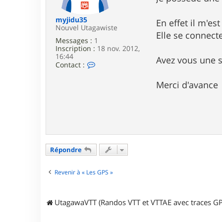
e
myjidu35
En effet il m'es
Nouvel Utagawiste
Elle se connect
Messages :
1
Inscription :
18 nov. 2012,
16:44
Avez vous une s
C
Contact :
o
n
Merci d'avance
t
a
c
t
e
r
m
y
Répondre
j
i
d
Revenir à « Les GPS »
u
3
5
UtagawaVTT (Randos VTT et VTTAE avec traces GP