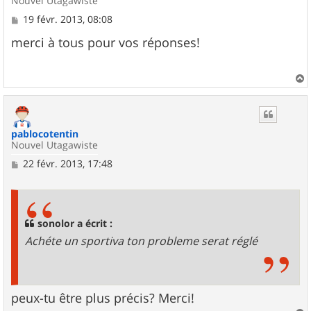
Nouvel Utagawiste
M
19 févr. 2013, 08:08
e
s
merci à tous pour vos réponses!
s
a
g
e
a
u
t
pablocotentin
Nouvel Utagawiste
M
22 févr. 2013, 17:48
e
s
s
a
g
sonolor a écrit :
e
Achéte un sportiva ton probleme serat réglé
peux-tu être plus précis? Merci!