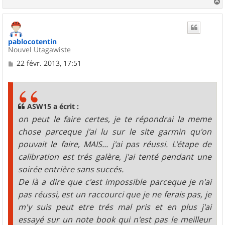
a
u
t
pablocotentin
Nouvel Utagawiste
M
22 févr. 2013, 17:51
e
s
s
a
g
ASW15 a écrit :
e
on peut le faire certes, je te répondrai la meme
chose parceque j'ai lu sur le site garmin qu'on
pouvait le faire, MAIS... j'ai pas réussi. L'étape de
calibration est trés galère, j'ai tenté pendant une
soirée entrière sans succés.
De là a dire que c'est impossible parceque je n'ai
pas réussi, est un raccourci que je ne ferais pas, je
m'y suis peut etre trés mal pris et en plus j'ai
essayé sur un note book qui n'est pas le meilleur