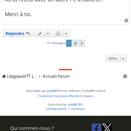
Merci à toi.
a
u
Répondre
t
16 messages
1
2
Suivant
Aller
UtagawaVTT (Randos VTT et VTTAE avec traces GPS)
Accueil forum
Développé par
phpBB
® Forum Software © phpBB Limited
Traduction française officielle
©
Qiaeru
Optimized by:
phpBB SEO
Confidentialité
|
Conditions
Qui sommes-nous ?