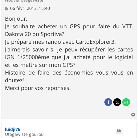
M
06 févr. 2013, 15:40
e
s
Bonjour,
s
Je souhaite acheter un GPS pour faire du VTT.
a
g
Dakota 20 ou Sportiva?
e
Je prépare mes rando avec CartoExplorer3.
J'aimerais savoir si je peux récupérer les cartes
IGN 1/25000ème que j'ai acheté pour le logiciel
et les mettre sur mon GPS?
Histoire de faire des économies vous vous en
doutez!
Merci pour vos réponses.
a
u
luidji76
t
Utagawiste gourou