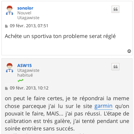
sonolor
Nouvel
Utagawiste
M
09 févr. 2013, 07:51
e
s
Achéte un sportiva ton probleme serat réglé
s
a
g
e
a
u
ASW15
t
Utagawiste
habitué
M
09 févr. 2013, 10:12
e
s
on peut le faire certes, je te répondrai la meme
s
garmin
chose parceque j'ai lu sur le site
qu'on
a
g
pouvait le faire, MAIS... j'ai pas réussi. L'étape de
e
calibration est trés galère, j'ai tenté pendant une
soirée entrière sans succés.