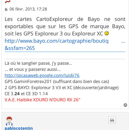
M
06 févr. 2013, 17:28
e
s
Les cartes CartoExploreur de Bayo ne sont
s
exportables que sur les GPS de marque Bayo,
a
g
soit les GPS Exploreur 3 ou Exploreur XC
e
http://www.bayo.com/cartographie/boutiq ...
&ssfam=265
Là où le sanglier passe, j'y passe...
... et vous y passerez aussi...
http://picasaweb.google.com/luidji76
GPS GaminForetrex201 (suffisant dans bien des cas)
2 GPS BAYO: Exploreur 3 V3 et XC (découverte/jardinage)
CE 3.
24
et CE 3D 1.14
V.A.E. Haibike XDURO N'DURO RX 26"
a
u
t
pablocotentin