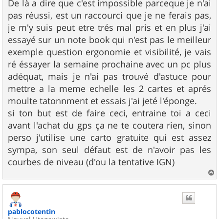
De là a dire que c'est impossible parceque je n'ai
pas réussi, est un raccourci que je ne ferais pas,
je m'y suis peut etre trés mal pris et en plus j'ai
essayé sur un note book qui n'est pas le meilleur
exemple question ergonomie et visibilité, je vais
ré éssayer la semaine prochaine avec un pc plus
adéquat, mais je n'ai pas trouvé d'astuce pour
mettre a la meme echelle les 2 cartes et aprés
moulte tatonnment et essais j'ai jeté l'éponge.
si ton but est de faire ceci, entraine toi a ceci
avant l'achat du gps ça ne te coutera rien, sinon
perso j'utilise une carto gratuite qui est assez
sympa, son seul défaut est de n'avoir pas les
courbes de niveau (d'ou la tentative IGN)
a
u
t
pablocotentin