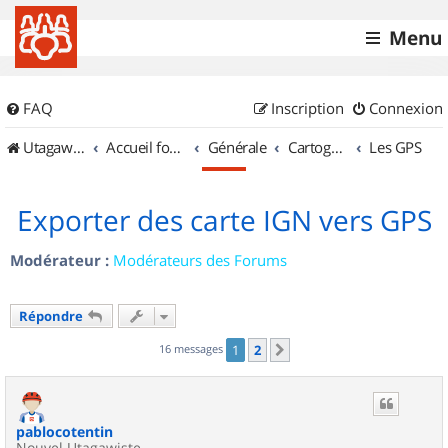
Menu
FAQ
Inscription
Connexion
UtagawaVTT (Randos VTT et VTTAE avec traces GPS)
Accueil forum
Générale
Cartographie et GPS
Les GPS
Exporter des carte IGN vers GPS
Modérateur :
Modérateurs des Forums
Répondre
16 messages
1
2
Suivant
pablocotentin
Nouvel Utagawiste