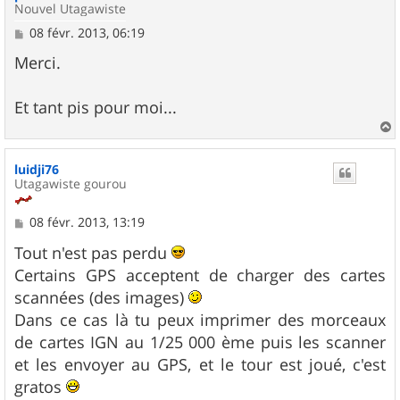
Nouvel Utagawiste
M
08 févr. 2013, 06:19
e
s
Merci.
s
a
g
Et tant pis pour moi...
e
a
u
luidji76
t
Utagawiste gourou
M
08 févr. 2013, 13:19
e
s
Tout n'est pas perdu
s
Certains GPS acceptent de charger des cartes
a
g
scannées (des images)
e
Dans ce cas là tu peux imprimer des morceaux
de cartes IGN au 1/25 000 ème puis les scanner
et les envoyer au GPS, et le tour est joué, c'est
gratos