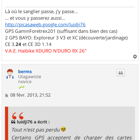
Là où le sanglier passe, j'y passe...
... et vous y passerez aussi...
http://picasaweb.google.com/luidji76
GPS GaminForetrex201 (suffisant dans bien des cas)
2 GPS BAYO: Exploreur 3 V3 et XC (découverte/jardinage)
CE 3.
24
et CE 3D 1.14
V.A.E. Haibike XDURO N'DURO RX 26"
a
u
berms
t
Utagawiste
novice
M
08 févr. 2013, 21:52
e
s
s
a
g
luidji76 a écrit :
e
Tout n'est pas perdu
Certains GPS acceptent de charger des cartes