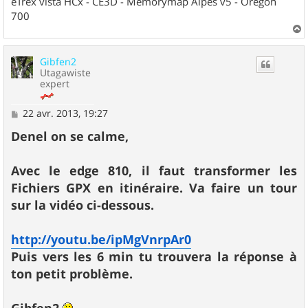
eTrex vista HCx - CE3D - Memorymap Alpes v5 - Orégon
700
a
u
Gibfen2
t
Utagawiste
expert
M
22 avr. 2013, 19:27
e
s
Denel on se calme,
s
a
g
Avec le edge 810, il faut transformer les
e
Fichiers GPX en itinéraire. Va faire un tour
sur la vidéo ci-dessous.
http://youtu.be/ipMgVnrpAr0
Puis vers les 6 min tu trouvera la réponse à
ton petit problème.