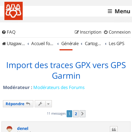
Menu
FAQ
Inscription
Connexion
UtagawaVTT (Randos VTT et VTTAE avec traces GPS)
Accueil forum
Générale
Cartographie et GPS
Les GPS
Import des traces GPX vers GPS
Garmin
Modérateur :
Modérateurs des Forums
Répondre
11 messages
1
2
Suivant
denel