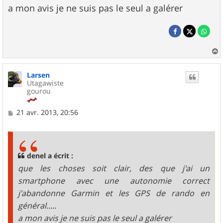
a mon avis je ne suis pas le seul a galérer
a
u
Larsen
t
Utagawiste
gourou
M
21 avr. 2013, 20:56
e
s
s
a
g
denel a écrit :
e
que les choses soit clair, des que j'ai un
smartphone avec une autonomie correct
j'abandonne Garmin et les GPS de rando en
général.....
a mon avis je ne suis pas le seul a galérer