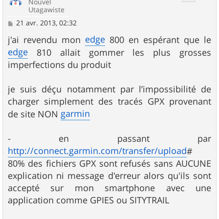
Nouvel
Utagawiste
M
21 avr. 2013, 02:32
e
s
edge
j'ai revendu mon
800 en espérant que le
s
edge
810 allait gommer les plus grosses
a
g
imperfections du produit
e
je suis déçu notamment par l’impossibilité de
charger simplement des tracés GPX provenant
garmin
de site NON
- en passant par
http://connect.garmin.com/transfer/upload
#
80% des fichiers GPX sont refusés sans AUCUNE
explication ni message d'erreur alors qu'ils sont
accepté sur mon smartphone avec une
application comme GPIES ou SITYTRAIL