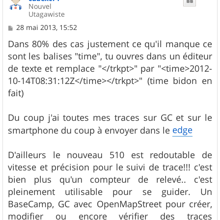
Nouvel
Utagawiste
M
28 mai 2013, 15:52
e
s
Dans 80% des cas justement ce qu'il manque ce
s
sont les balises "time", tu ouvres dans un éditeur
a
g
de texte et remplace "</trkpt>" par "<time>2012-
e
10-14T08:31:12Z</time></trkpt>" (time bidon en
fait)
Du coup j'ai toutes mes traces sur GC et sur le
edge
smartphone du coup à envoyer dans le
D'ailleurs le nouveau 510 est redoutable de
vitesse et précision pour le suivi de trace!!! c'est
bien plus qu'un compteur de relevé.. c'est
pleinement utilisable pour se guider. Un
BaseCamp, GC avec OpenMapStreet pour créer,
modifier ou encore vérifier des traces