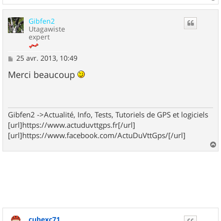
a
u
Gibfen2
t
Utagawiste
expert
M
25 avr. 2013, 10:49
e
s
Merci beaucoup
s
a
g
e
Gibfen2 ->Actualité, Info, Tests, Tutoriels de GPS et logiciels
[url]https://www.actuduvttgps.fr[/url]
[url]https://www.facebook.com/ActuDuVttGps/[/url]
a
u
t
cubexc71