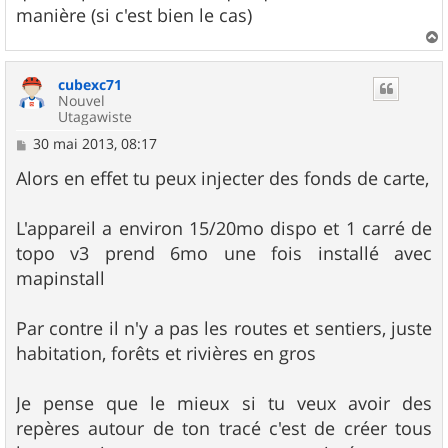
manière (si c'est bien le cas)
a
u
cubexc71
t
Nouvel
Utagawiste
M
30 mai 2013, 08:17
e
s
Alors en effet tu peux injecter des fonds de carte,
s
a
g
L'appareil a environ 15/20mo dispo et 1 carré de
e
topo v3 prend 6mo une fois installé avec
mapinstall
Par contre il n'y a pas les routes et sentiers, juste
habitation, forêts et rivières en gros
Je pense que le mieux si tu veux avoir des
repères autour de ton tracé c'est de créer tous