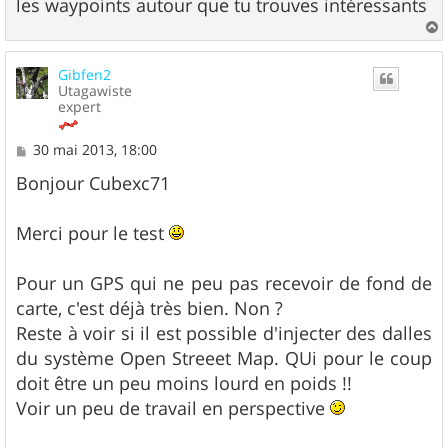
les waypoints autour que tu trouves intéressants
a
u
Gibfen2
t
Utagawiste
expert
M
30 mai 2013, 18:00
e
s
Bonjour Cubexc71
s
a
g
Merci pour le test
e
Pour un GPS qui ne peu pas recevoir de fond de
carte, c'est déjà très bien. Non ?
Reste à voir si il est possible d'injecter des dalles
du système Open Streeet Map. QUi pour le coup
doit être un peu moins lourd en poids !!
Voir un peu de travail en perspective