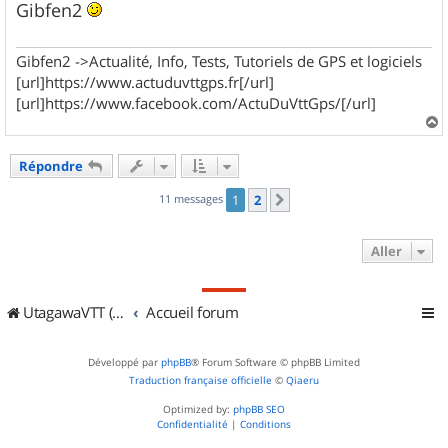
Gibfen2
Gibfen2 ->Actualité, Info, Tests, Tutoriels de GPS et logiciels
[url]https://www.actuduvttgps.fr[/url]
[url]https://www.facebook.com/ActuDuVttGps/[/url]
a
u
Répondre
t
11 messages
1
2
Suivant
Aller
UtagawaVTT (Randos VTT et VTTAE avec traces GPS)
Accueil forum
Développé par
phpBB
® Forum Software © phpBB Limited
Traduction française officielle
©
Qiaeru
Optimized by:
phpBB SEO
Confidentialité
|
Conditions