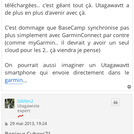
téléchargées.. c'est géant tout çà. Utagawavtt a
de plus en plus d'avenir avec çà.
C'est dommage que BaseCamp synchronise pas
plus simplement avec GarminConnect par contre
(comme myGarmin.. il devrait y avoir un seul
cloud pour les 2.. çà viendra je pense)
On pourrait aussi imaginer un Utagawavtt
smartphone qui envoie directement dans le
garmin
...
a
u
Gibfen2
t
Utagawiste
expert
M
29 mai 2013, 19:24
e
s
Bonjour Cubexc71,