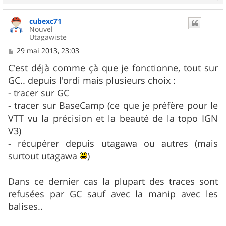
a
u
cubexc71
t
Nouvel
Utagawiste
M
29 mai 2013, 23:03
e
s
C'est déjà comme çà que je fonctionne, tout sur
s
GC.. depuis l'ordi mais plusieurs choix :
a
g
- tracer sur GC
e
- tracer sur BaseCamp (ce que je préfère pour le
VTT vu la précision et la beauté de la topo IGN
V3)
- récupérer depuis utagawa ou autres (mais
surtout utagawa
)
Dans ce dernier cas la plupart des traces sont
refusées par GC sauf avec la manip avec les
balises..