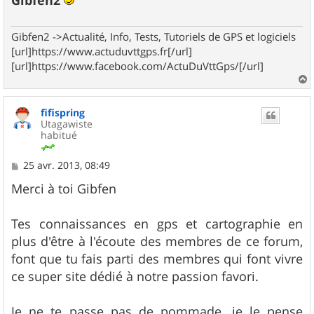
Gibfen2
Gibfen2 ->Actualité, Info, Tests, Tutoriels de GPS et logiciels
[url]https://www.actuduvttgps.fr[/url]
[url]https://www.facebook.com/ActuDuVttGps/[/url]
a
u
fifispring
t
Utagawiste
habitué
M
25 avr. 2013, 08:49
e
s
Merci à toi Gibfen
s
a
g
Tes connaissances en gps et cartographie en
e
plus d'être à l'écoute des membres de ce forum,
font que tu fais parti des membres qui font vivre
ce super site dédié à notre passion favori.
Je ne te passe pas de pommade, je le pense