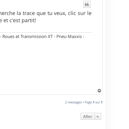
herche la trace que tu veux, clic sur le
 et c'est partit!
oues et Transmission XT - Pneu Maxxis -
H
a
u
2 messages • Page
1
sur
1
t
Aller