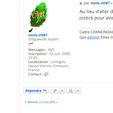
M
par
nono.vtt87
e
s
Au lieu d'aller 
s
jostick pour avoi
a
g
e
Cadre CANNONDALE 
nono.vtt87
Gps
garmin
Etrex 
Utagawiste expert
Messages :
465
Inscription :
02 juil. 2009,
23:05
Localisation :
Limoges,
Haute-Vienne, Limousin,
France
C
Contact :
o
n
t
a
Répondre
c
t
e
Revenir à « Les GPS »
r
n