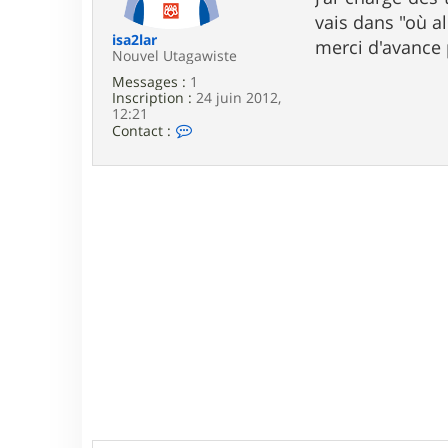
e
vais dans "où all
isa2lar
merci d'avance 
Nouvel Utagawiste
Messages :
1
Inscription :
24 juin 2012,
12:21
C
Contact :
o
n
t
a
c
t
e
r
i
s
a
2
l
a
r