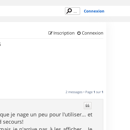
Connexion
Inscription
Connexion
S
2 messages • Page
1
sur
1
ue je nage un peu pour l'utiliser... et
d secours!
mais je n'arrive pas à les afficher... Je