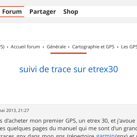
Forum
Partager
Shop
S)
Accueil forum
Générale
Cartographie et GPS
Les GP
suivi de trace sur etrex30
ai 2013, 21:27
s d'acheter mon premier GPS, un etrex 30, et j'avoue q
les quelques pages du manuel qui me sont d'un gran
garmin
 traces gpx dans mon gps (répertoire
/gpx) et 