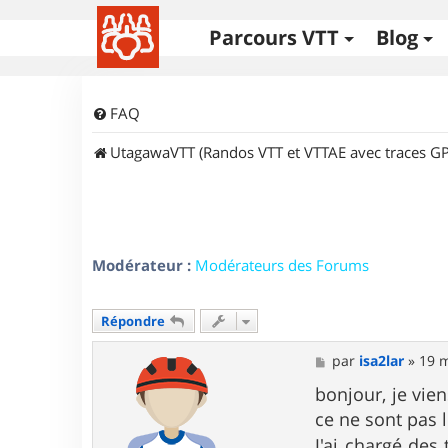
Parcours VTT
Blog
FAQ
UtagawaVTT (Randos VTT et VTTAE avec traces GP
Modérateur :
Modérateurs des Forums
Répondre
M
par
isa2lar
»
19 m
e
s
bonjour, je vien
s
ce ne sont pas 
a
g
J'ai chargé des