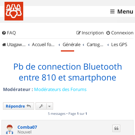
Menu
FAQ
Inscription
Connexion
UtagawaVTT (Randos VTT et VTTAE avec traces GPS)
Accueil forum
Générale
Cartographie et GPS
Les GPS
Pb de connection Bluetooth
entre 810 et smartphone
Modérateur :
Modérateurs des Forums
Répondre
5 messages • Page
1
sur
1
Comba07
Nouvel