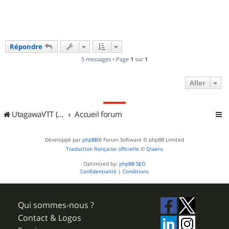
Répondre
5 messages • Page
1
sur
1
Aller
UtagawaVTT (Randos VTT et VTTAE avec traces GPS)
Accueil forum
Développé par
phpBB
® Forum Software © phpBB Limited
Traduction française officielle
©
Qiaeru
Optimized by:
phpBB SEO
Confidentialité
|
Conditions
Qui sommes-nous ?
Contact & Logos