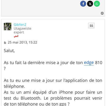
a
u
Gibfen2
t
Utagawiste
expert
M
25 mai 2013, 15:22
e
s
Salut,
s
a
g
edge
As tu fait la dernière mise a jour de ton
810
e
?
As tu eu une mise a jour sur l'application de ton
téléphone.
As tu un ami équipé d'un iPhone pour faire un
test du Bluetooth. Le problèmes pourrait venir
de ton téléphone ou de ton gps ?