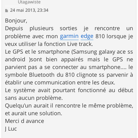
Utagawiste
M
24 mai 2013, 23:34
e
s
Bonjour,
s
Depuis plusieurs sorties je rencontre un
a
g
garmin
edge
problème avec mon
810 lorsque je
e
veux utiliser la fonction Live track.
Le GPS et le smartphone (Samsung galaxy ace ss
android )sont bien appairés mais le GPS ne
parvient pas a se connecter au smartphone.... le
symbole Bluetooth du 810 clignote ss parvenir à
établir une communication entre les deux.
Le système avait pourtant fonctionné au début
sans aucun problème.
Quelqu'un aurait il rencontre le même problème,
et aurait une solution.
Merci d avance
J Luc