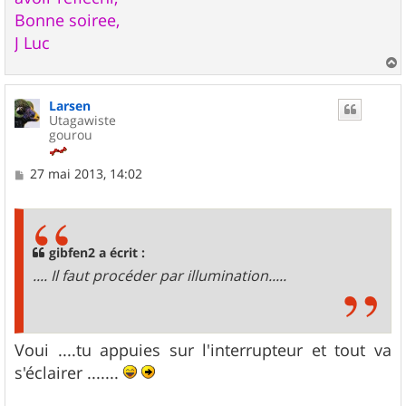
Bonne soiree,
J Luc
a
u
Larsen
t
Utagawiste
gourou
M
27 mai 2013, 14:02
e
s
s
a
g
gibfen2 a écrit :
e
.... Il faut procéder par illumination.....
Voui ....tu appuies sur l'interrupteur et tout va
s'éclairer .......