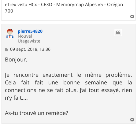
eTrex vista HCx - CE3D - Memorymap Alpes v5 - Orégon
700
a
u
pierre54820
t
Nouvel
Utagawiste
M
09 sept. 2018, 13:36
e
s
Bonjour,
s
a
g
Je rencontre exactement le même problème.
e
Cela fait fait une bonne semaine que la
connections ne se fait plus. J’ai tout essayé, rien
n’y fait....
As-tu trouvé un remède?
a
u
t