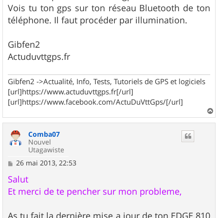
Vois tu ton gps sur ton réseau Bluetooth de ton
téléphone. Il faut procéder par illumination.
Gibfen2
Actuduvttgps.fr
Gibfen2 ->Actualité, Info, Tests, Tutoriels de GPS et logiciels
[url]https://www.actuduvttgps.fr[/url]
[url]https://www.facebook.com/ActuDuVttGps/[/url]
a
u
Comba07
t
Nouvel
Utagawiste
M
26 mai 2013, 22:53
e
s
Salut
s
Et merci de te pencher sur mon probleme,
a
g
e
As tu fait la dernière mise a jour de ton EDGE 810