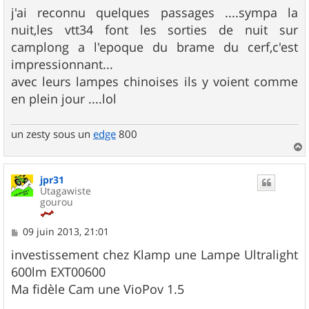
s
j'ai reconnu quelques passages ....sympa la
s
nuit,les vtt34 font les sorties de nuit sur
a
g
camplong a l'epoque du brame du cerf,c'est
e
impressionnant...
avec leurs lampes chinoises ils y voient comme
en plein jour ....lol
un zesty sous un
edge
800
a
u
jpr31
t
Utagawiste
gourou
M
09 juin 2013, 21:01
e
s
investissement chez Klamp une Lampe Ultralight
s
600lm EXT00600
a
g
Ma fidèle Cam une VioPov 1.5
e