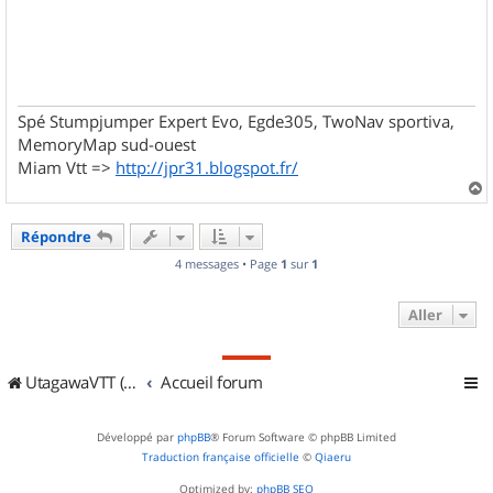
Spé Stumpjumper Expert Evo, Egde305, TwoNav sportiva,
MemoryMap sud-ouest
Miam Vtt =>
http://jpr31.blogspot.fr/
a
u
Répondre
t
4 messages • Page
1
sur
1
Aller
UtagawaVTT (Randos VTT et VTTAE avec traces GPS)
Accueil forum
Développé par
phpBB
® Forum Software © phpBB Limited
Traduction française officielle
©
Qiaeru
Optimized by:
phpBB SEO