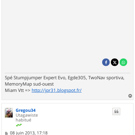
Spé Stumpjumper Expert Evo, Egde305, TwoNav sportiva,
MemoryMap sud-ouest
Miam Vtt =>
http://jpr31.blogspot.fr/
a
u
Gregou34
t
Utagawiste
habitué
M
08 juin 2013, 17:18