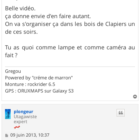
e
s
Belle vidéo.
s
ça donne envie d'en faire autant.
a
g
On va s'organiser ça dans les bois de Clapiers un
e
de ces soirs.
Tu as quoi comme lampe et comme caméra au
fait ?
Gregou
Powered by "créme de marron"
Monture : rockrider 6.5
GPS : ORUXMAPS sur Galaxy S3
a
u
plongeur
t
Utagawiste
expert
M
09 juin 2013, 10:37
e