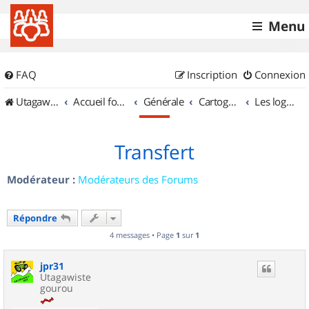
Menu
FAQ
Inscription
Connexion
UtagawaVTT (Randos VTT et VTTAE avec traces GPS)
Accueil forum
Générale
Cartographie et GPS
Les logiciels
Transfert
Modérateur :
Modérateurs des Forums
Répondre
4 messages • Page
1
sur
1
jpr31
Utagawiste
gourou