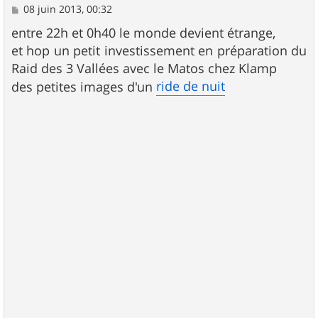
M
08 juin 2013, 00:32
e
s
entre 22h et 0h40 le monde devient étrange,
s
et hop un petit investissement en préparation du
a
g
Raid des 3 Vallées avec le Matos chez Klamp
e
ride de nuit
des petites images d'un