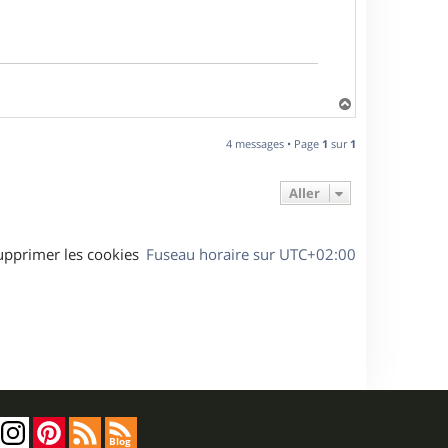
H
a
u
4 messages • Page
1
sur
1
t
Aller
upprimer les cookies
Fuseau horaire sur
UTC+02:00