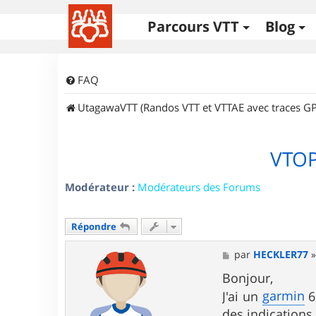
Parcours VTT
Blog
FAQ
UtagawaVTT (Randos VTT et VTTAE avec traces GP
VTOP
Modérateur :
Modérateurs des Forums
Répondre
M
par
HECKLER77
e
s
Bonjour,
s
garmin
J'ai un
6
a
g
des indications