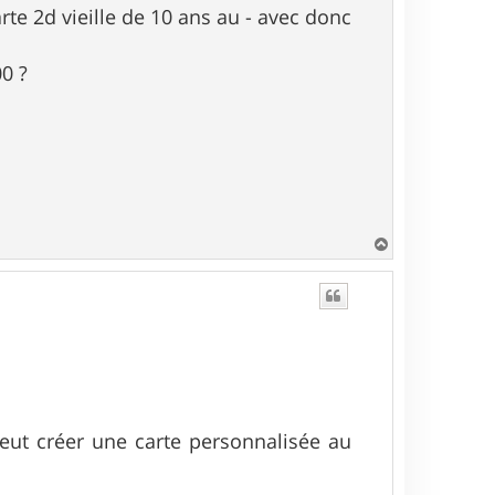
rte 2d vieille de 10 ans au - avec donc
0 ?
H
a
u
t
peut créer une carte personnalisée au