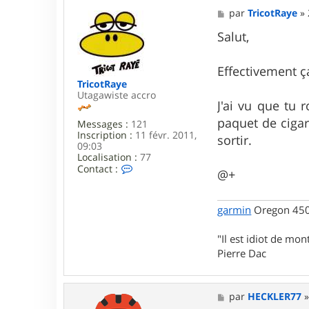
M
par
TricotRaye
»
e
s
Salut,
s
a
g
Effectivement ça
e
TricotRaye
Utagawiste accro
J'ai vu que tu r
paquet de cigar
Messages :
121
Inscription :
11 févr. 2011,
sortir.
09:03
Localisation :
77
C
Contact :
@+
o
n
t
garmin
Oregon 450 
a
c
t
"Il est idiot de mon
e
Pierre Dac
r
T
r
i
M
par
HECKLER77
c
e