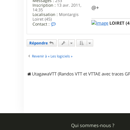
Messages :
253
7
Inscription :
13 avr. 2011,
7
@+
14:35
Localisation :
Montargis
Loiret (45)
LOIRET (4
C
Contact :
o
n
t
a
Répondre
c
t
e
Revenir à « Les logiciels »
r
S
y
UtagawaVTT (Randos VTT et VTTAE avec traces GP
s
t
e
m
b
i
b
Qui sommes-nous ?