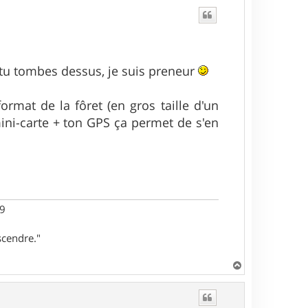
Si tu tombes dessus, je suis preneur
format de la fôret (en gros taille d'un
 mini-carte + ton GPS ça permet de s'en
29
scendre."
H
a
u
t