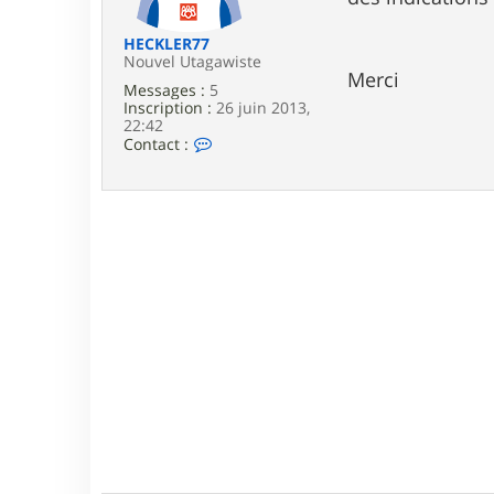
e
HECKLER77
Nouvel Utagawiste
Merci
Messages :
5
Inscription :
26 juin 2013,
22:42
C
Contact :
o
n
t
a
c
t
e
r
H
E
C
K
L
E
R
7
7