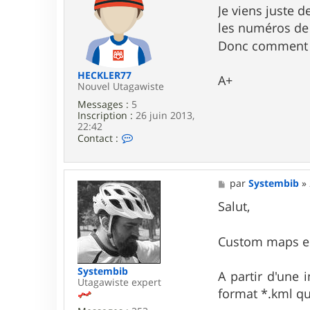
o
s
Je viens juste 
t
s
R
les numéros de 
a
a
g
Donc comment u
y
e
e
HECKLER77
A+
Nouvel Utagawiste
Messages :
5
Inscription :
26 juin 2013,
22:42
C
Contact :
o
n
t
a
M
par
Systembib
»
c
e
t
s
Salut,
e
s
r
a
H
g
Custom maps es
E
e
C
K
Systembib
A partir d'une 
L
Utagawiste expert
E
format *.kml qu
R