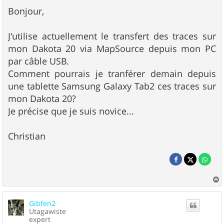
e
s
Bonjour,
s
a
g
J'utilise actuellement le transfert des traces sur
e
mon Dakota 20 via MapSource depuis mon PC
par câble USB.
Comment pourrais je tranférer demain depuis
une tablette Samsung Galaxy Tab2 ces traces sur
mon Dakota 20?
Je précise que je suis novice...
Christian
a
u
Gibfen2
t
Utagawiste
expert