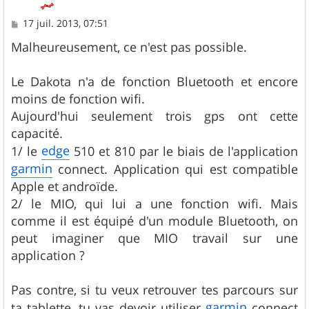
M
17 juil. 2013, 07:51
e
s
Malheureusement, ce n'est pas possible.
s
a
g
Le Dakota n'a de fonction Bluetooth et encore
e
moins de fonction wifi.
Aujourd'hui seulement trois gps ont cette
capacité.
edge
1/ le
510 et 810 par le biais de l'application
garmin
connect. Application qui est compatible
Apple et androïde.
2/ le MIO, qui lui a une fonction wifi. Mais
comme il est équipé d'un module Bluetooth, on
peut imaginer que MIO travail sur une
application ?
Pas contre, si tu veux retrouver tes parcours sur
garmin
ta tablette, tu vas devoir utiliser
connect