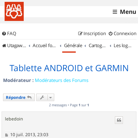
Menu
FAQ
Inscription
Connexion
UtagawaVTT (Randos VTT et VTTAE avec traces GPS)
Accueil forum
Générale
Cartographie et GPS
Les logiciels
Tablette ANDROID et GARMIN
Modérateur :
Modérateurs des Forums
Répondre
2 messages • Page
1
sur
1
lebedoin
M
10 juil. 2013, 23:03