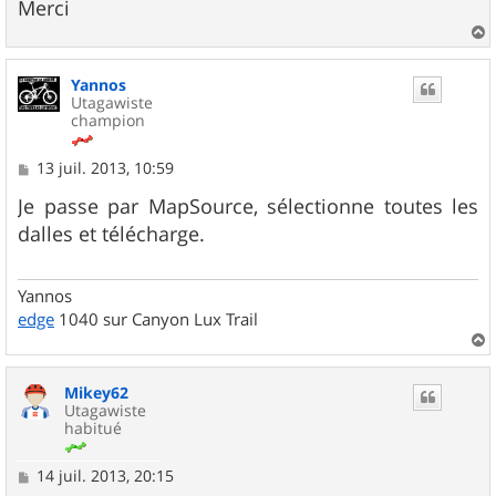
Merci
a
u
Yannos
t
Utagawiste
champion
M
13 juil. 2013, 10:59
e
s
Je passe par MapSource, sélectionne toutes les
s
dalles et télécharge.
a
g
e
Yannos
edge
1040 sur Canyon Lux Trail
a
u
Mikey62
t
Utagawiste
habitué
M
14 juil. 2013, 20:15
e