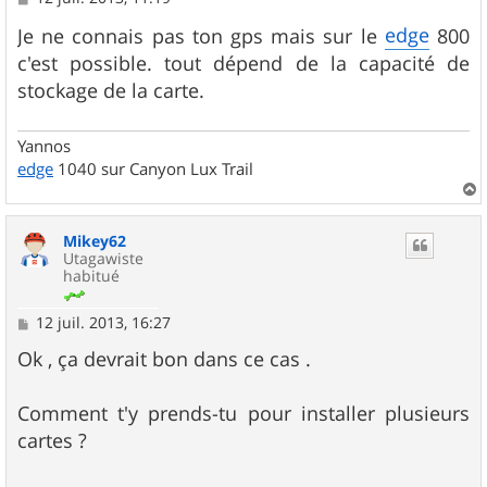
e
s
edge
Je ne connais pas ton gps mais sur le
800
s
c'est possible. tout dépend de la capacité de
a
g
stockage de la carte.
e
Yannos
edge
1040 sur Canyon Lux Trail
a
u
Mikey62
t
Utagawiste
habitué
M
12 juil. 2013, 16:27
e
s
Ok , ça devrait bon dans ce cas .
s
a
g
Comment t'y prends-tu pour installer plusieurs
e
cartes ?