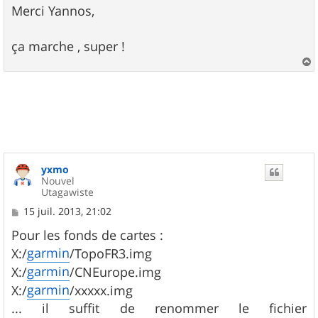
s
Merci Yannos,
s
a
g
ça marche , super !
e
a
u
t
yxmo
Nouvel
Utagawiste
M
15 juil. 2013, 21:02
e
s
Pour les fonds de cartes :
s
garmin
X:/
/TopoFR3.img
a
g
garmin
X:/
/CNEurope.img
e
garmin
X:/
/xxxxx.img
... il suffit de renommer le fichier