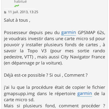
habitué
M
11 juil. 2013, 13:25
e
s
Salut à tous ,
s
a
g
garmin
Possesseur depuis peu du
GPSMAP 62s,
e
je voudrais investir dans une carte micro sd pour
pouvoir y installer plusieurs fonds de cartes , à
savoir la Topo V3 (pour mes sortie rando
pedestre, VTT) , mais aussi City Navigator France
(en dépannage pr la voiture).
Déjà est-ce possible ? Si oui , Comment ?
j'ai lu que la procédure était de copier le fichier
garmin
gmapsupp.img dans le répertoire
de la
carte micro sd.
Mais si plusieurs fond, comment procéder ?