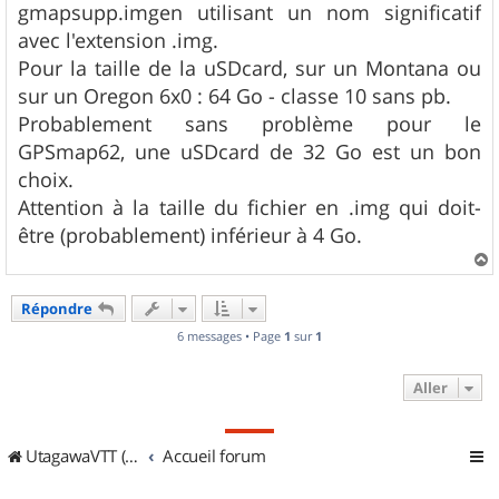
gmapsupp.imgen utilisant un nom significatif
avec l'extension .img.
Pour la taille de la uSDcard, sur un Montana ou
sur un Oregon 6x0 : 64 Go - classe 10 sans pb.
Probablement sans problème pour le
GPSmap62, une uSDcard de 32 Go est un bon
choix.
Attention à la taille du fichier en .img qui doit-
être (probablement) inférieur à 4 Go.
a
u
Répondre
t
6 messages • Page
1
sur
1
Aller
UtagawaVTT (Randos VTT et VTTAE avec traces GPS)
Accueil forum