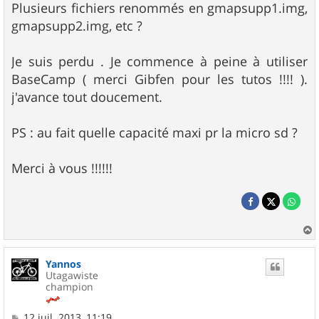
Plusieurs fichiers renommés en gmapsupp1.img,
gmapsupp2.img, etc ?
Je suis perdu . Je commence à peine à utiliser
BaseCamp ( merci Gibfen pour les tutos !!!! ).
j'avance tout doucement.
PS : au fait quelle capacité maxi pr la micro sd ?
Merci à vous !!!!!!
a
u
Yannos
t
Utagawiste
champion
M
12 juil. 2013, 11:19