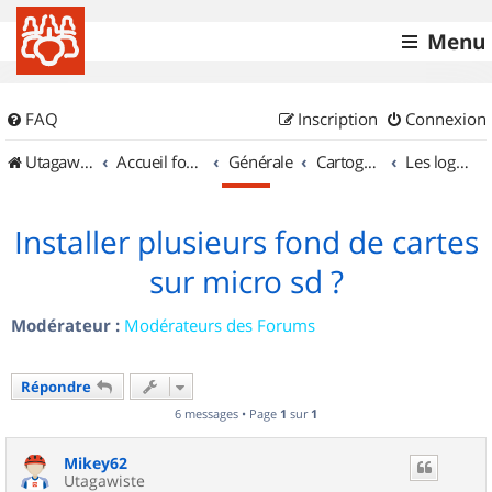
Menu
FAQ
Inscription
Connexion
UtagawaVTT (Randos VTT et VTTAE avec traces GPS)
Accueil forum
Générale
Cartographie et GPS
Les logiciels
Installer plusieurs fond de cartes
sur micro sd ?
Modérateur :
Modérateurs des Forums
Répondre
6 messages • Page
1
sur
1
Mikey62
Utagawiste