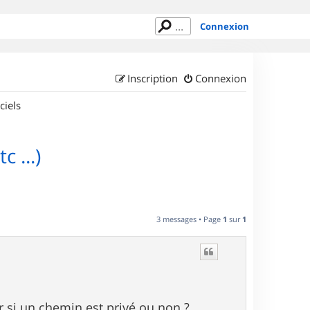
Connexion
Inscription
Connexion
ciels
 ...)
3 messages • Page
1
sur
1
ir si un chemin est privé ou non ?