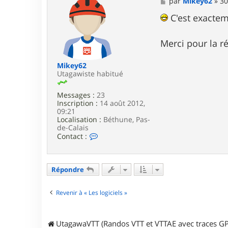
M
par
Mikey62
»
30
i
e
b
s
C'est exacteme
f
s
e
a
n
g
Merci pour la r
2
e
Mikey62
Utagawiste habitué
Messages :
23
Inscription :
14 août 2012,
09:21
Localisation :
Béthune, Pas-
de-Calais
C
Contact :
o
n
t
a
Répondre
c
t
e
Revenir à « Les logiciels »
r
M
i
UtagawaVTT (Randos VTT et VTTAE avec traces GP
k