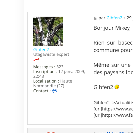
M
par
Gibfen2
»
29 
e
s
Bonjour Mikey,
s
a
g
Rien sur basec
e
commune pour av
Gibfen2
Utagawiste expert
Même sur une c
Messages :
323
Inscription :
12 janv. 2009,
des paysans lo
22:43
Localisation :
Haute
Normandie (27)
Gibfen2
C
Contact :
o
n
Gibfen2 ->Actualité,
t
[url]https://www.ac
a
c
[url]https://www.f
t
e
r
G