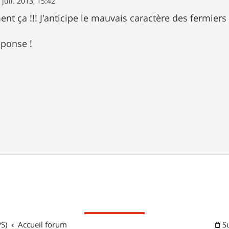
 juil. 2013, 15:42
nt ça !!! J'anticipe le mauvais caractère des fermiers d
éponse !
S)
Accueil forum
S