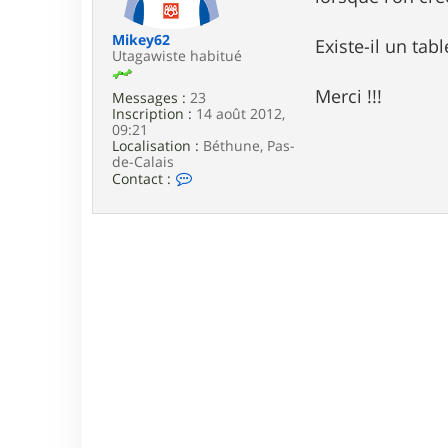
e
Mikey62
Existe-il un ta
Utagawiste habitué
Merci !!!
Messages :
23
Inscription :
14 août 2012,
09:21
Localisation :
Béthune, Pas-
de-Calais
C
Contact :
o
n
t
a
c
t
e
r
M
i
k
e
y
6
2