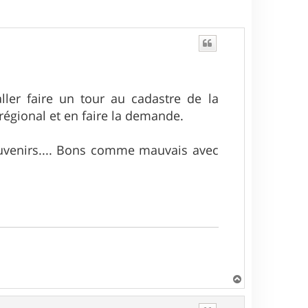
ller faire un tour au cadastre de la
régional et en faire la demande.
ouvenirs.... Bons comme mauvais avec
H
a
u