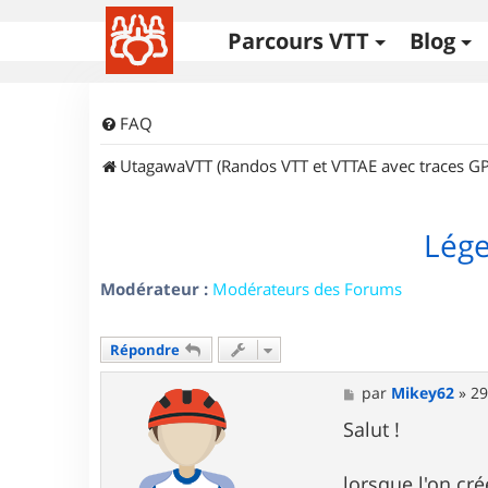
Parcours VTT
Blog
FAQ
UtagawaVTT (Randos VTT et VTTAE avec traces GP
Lége
Modérateur :
Modérateurs des Forums
Répondre
M
par
Mikey62
»
29
e
s
Salut !
s
a
g
lorsque l'on cré