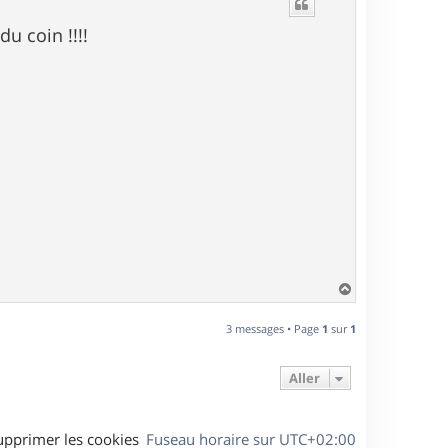
t
u coin !!!!
H
a
u
3 messages • Page
1
sur
1
t
Aller
upprimer les cookies
Fuseau horaire sur
UTC+02:00