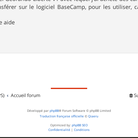
nsférer sur le logiciel BaseCamp, pour les utiliser
e aide
S)
Accueil forum
S
Développé par
phpBB
® Forum Software © phpBB Limited
Traduction française officielle
©
Qiaeru
Optimized by:
phpBB SEO
Confidentialité
|
Conditions