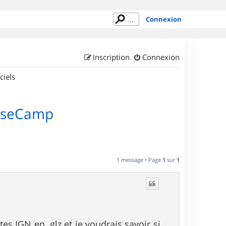
Connexion
Inscription
Connexion
ciels
BaseCamp
1 message • Page
1
sur
1
tes IGN en .glz et je voudrais savoir si