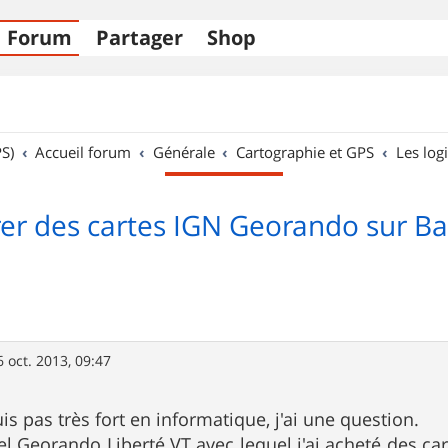
Forum
Partager
Shop
S)
Accueil forum
Générale
Cartographie et GPS
Les logi
rer des cartes IGN Georando sur 
6 oct. 2013, 09:47
s pas très fort en informatique, j'ai une question.
iciel Georando Liberté VT avec lequel j'ai acheté des car