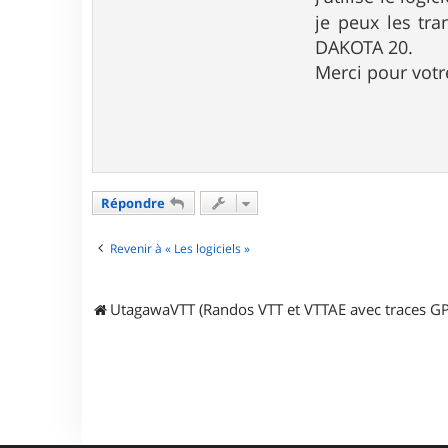
e
je peux les tra
DAKOTA 20.
Merci pour votr
Répondre
Revenir à « Les logiciels »
UtagawaVTT (Randos VTT et VTTAE avec traces GP