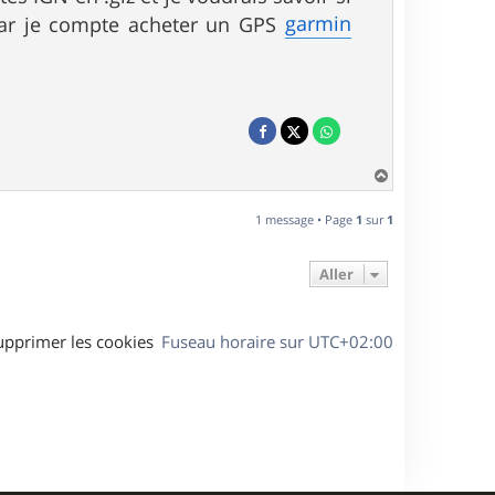
garmin
, car je compte acheter un GPS
H
a
u
1 message • Page
1
sur
1
t
Aller
upprimer les cookies
Fuseau horaire sur
UTC+02:00