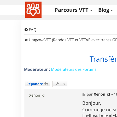
Parcours VTT
Blog
FAQ
UtagawaVTT (Randos VTT et VTTAE avec traces GP
Transfé
Modérateur :
Modérateurs des Forums
Répondre
M
par
Xenon_xl
»
1
Xenon_xl
e
s
Bonjour,
s
Comme je ne sui
a
g
J'utilise le log