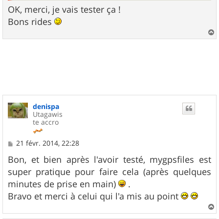
OK, merci, je vais tester ça !
Bons rides
a
u
t
denispa
Utagawis
te accro
M
21 févr. 2014, 22:28
e
s
Bon, et bien après l'avoir testé, mygpsfiles est
s
super pratique pour faire cela (après quelques
a
g
minutes de prise en main)
.
e
Bravo et merci à celui qui l'a mis au point
a