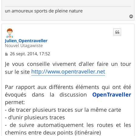
un amoureux sports de pleine nature
a
u
t
Julien_Opentraveller
Nouvel Utagawiste
M
26 sept. 2014, 17:52
e
s
Je vous conseille vivement d'aller faire un tour
s
http://www.opentraveller.net
sur le site
a
g
e
Par rapport aux différents éléments qui ont été
évoqués dans la discussion
OpenTraveller
permet:
- de tracer plusieurs traces sur la même carte
- d'unir plusieurs traces
- de suivre automatiquement les routes et les
chemins entre deux points (itinéraire)