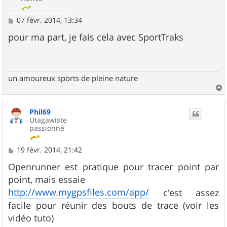
M
07 févr. 2014, 13:34
e
s
pour ma part, je fais cela avec SportTraks
s
a
g
e
un amoureux sports de pleine nature
a
u
Phil69
t
Utagawiste
passionné
M
19 févr. 2014, 21:42
e
s
Openrunner est pratique pour tracer point par
s
point, mais essaie
a
g
http://www.mygpsfiles.com/app/
c'est assez
e
facile pour réunir des bouts de trace (voir les
vidéo tuto)