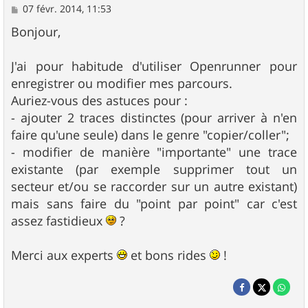
M
07 févr. 2014, 11:53
e
s
Bonjour,
s
a
g
J'ai pour habitude d'utiliser Openrunner pour
e
enregistrer ou modifier mes parcours.
Auriez-vous des astuces pour :
- ajouter 2 traces distinctes (pour arriver à n'en
faire qu'une seule) dans le genre "copier/coller";
- modifier de manière "importante" une trace
existante (par exemple supprimer tout un
secteur et/ou se raccorder sur un autre existant)
mais sans faire du "point par point" car c'est
assez fastidieux
?
Merci aux experts
et bons rides
!