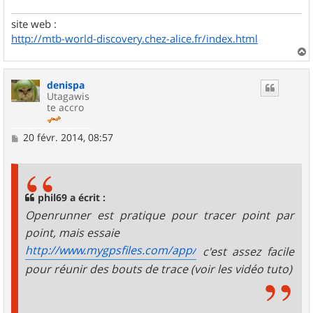
site web :
http://mtb-world-discovery.chez-alice.fr/index.html
a
u
denispa
t
Utagawis
te accro
M
20 févr. 2014, 08:57
e
s
s
a
g
phil69 a écrit :
e
Openrunner est pratique pour tracer point par
point, mais essaie
http://www.mygpsfiles.com/app/
c'est assez facile
pour réunir des bouts de trace (voir les vidéo tuto)