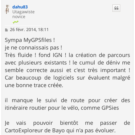
u
dahu83
t
Utagawiste
novice
M
26 févr. 2014, 18:11
e
s
Sympa MyGPSfiles !
s
je ne connaissais pas !
a
g
Très fluide ! fond IGN ! la création de parcours
e
avec plusieurs existants ! le cumul de déniv me
semble correcte aussi et c'est très important !
Car beaucoup de logiciels sur évaluent malgré
une bonne trace créée.
il manque le suivi de route pour créer des
itinéraire routier pour le vélo, comme GPSies
Je vais pouvoir bientôt me passer de
CartoExploreur de Bayo qui n'a pas évoluer.