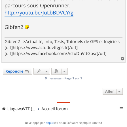
e
parcours sous Openrunner.
http://youtu.be/JuLbBDVCYrg
Gibfen2
Gibfen2 ->Actualité, Info, Tests, Tutoriels de GPS et logiciels
[url]https://www.actuduvttgps.fr[/url]
[url]https://www.facebook.com/ActuDuVttGps/[/url]
a
u
Répondre
t
9 messages • Page
1
sur
1
Aller
UtagawaVTT (Randos VTT et VTTAE avec traces GPS)
Accueil forum
Développé par
phpBB
® Forum Software © phpBB Limited