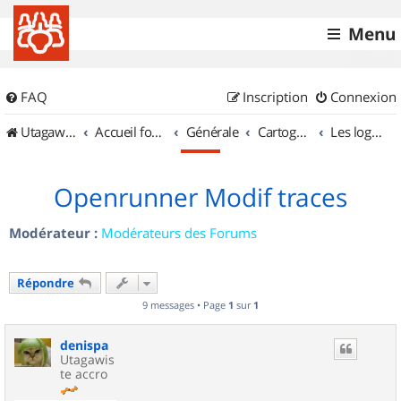
Menu
FAQ
Inscription
Connexion
UtagawaVTT (Randos VTT et VTTAE avec traces GPS)
Accueil forum
Générale
Cartographie et GPS
Les logiciels
Openrunner Modif traces
Modérateur :
Modérateurs des Forums
Répondre
9 messages • Page
1
sur
1
denispa
Utagawis
te accro