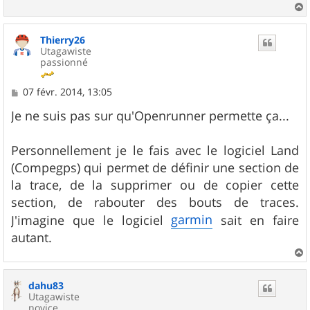
a
u
Thierry26
t
Utagawiste
passionné
M
07 févr. 2014, 13:05
e
s
Je ne suis pas sur qu'Openrunner permette ça...
s
a
g
Personnellement je le fais avec le logiciel Land
e
(Compegps) qui permet de définir une section de
la trace, de la supprimer ou de copier cette
section, de rabouter des bouts de traces.
garmin
J'imagine que le logiciel
sait en faire
autant.
a
u
dahu83
t
Utagawiste
novice