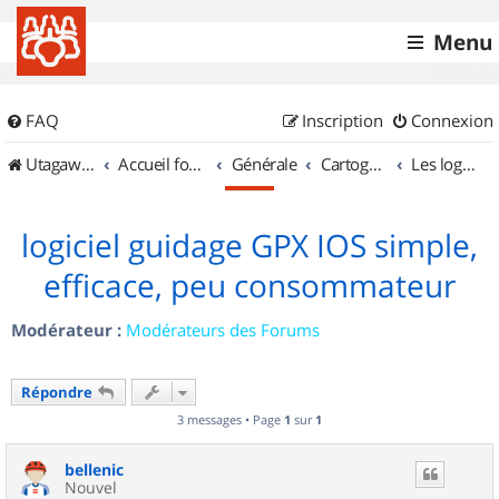
Menu
FAQ
Inscription
Connexion
UtagawaVTT (Randos VTT et VTTAE avec traces GPS)
Accueil forum
Générale
Cartographie et GPS
Les logiciels
logiciel guidage GPX IOS simple,
efficace, peu consommateur
Modérateur :
Modérateurs des Forums
Répondre
3 messages • Page
1
sur
1
bellenic
Nouvel