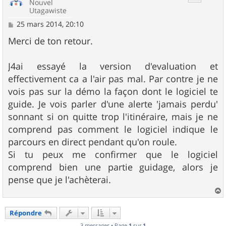
Nouvel
Utagawiste
M
25 mars 2014, 20:10
e
s
Merci de ton retour.
s
a
g
J4ai essayé la version d'evaluation et
e
effectivement ca a l'air pas mal. Par contre je ne
vois pas sur la démo la façon dont le logiciel te
guide. Je vois parler d'une alerte 'jamais perdu'
sonnant si on quitte trop l'itinéraire, mais je ne
comprend pas comment le logiciel indique le
parcours en direct pendant qu'on roule.
Si tu peux me confirmer que le logiciel
comprend bien une partie guidage, alors je
pense que je l'achèterai.
a
u
Répondre
t
3 messages • Page
1
sur
1