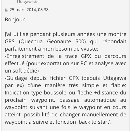
Utagawiste
M
25 mars 2014, 08:38
e
s
Bonjour,
s
a
g
J'ai utilisé pendant plusieurs années une montre
e
GPS (Quechua Geonaute 500) qui répondait
parfaitement à mon besoin de vvtiste:
-Enregistrement de la trace GPX du parcours
effectué (pour exportation sur PC et analyse avec
un soft dédié)
-Guidage depuis fichier GPX (depuis Uttagawa
par ex) d'une manière très simple et fiable:
Indication type boussole ou fleche +distance du
prochain waypoint, passage automatique au
waypoint suivant une fois le waypoint en cours
atteint, possibilité de changer manuellement de
waypoint à suivre et fonction 'back to start'.