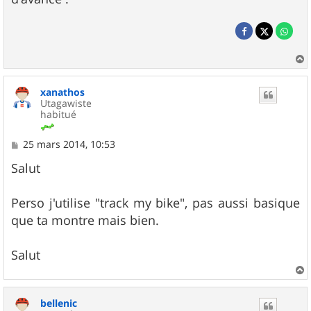
a
u
xanathos
t
Utagawiste
habitué
M
25 mars 2014, 10:53
e
s
Salut
s
a
g
Perso j'utilise "track my bike", pas aussi basique
e
que ta montre mais bien.
Salut
a
u
bellenic
t