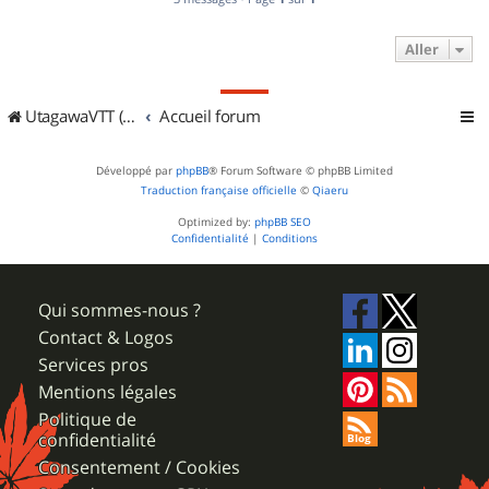
Aller
UtagawaVTT (Randos VTT et VTTAE avec traces GPS)
Accueil forum
Développé par
phpBB
® Forum Software © phpBB Limited
Traduction française officielle
©
Qiaeru
Optimized by:
phpBB SEO
Confidentialité
|
Conditions
Qui sommes-nous ?
Contact & Logos
Services pros
Mentions légales
Politique de
confidentialité
Consentement / Cookies