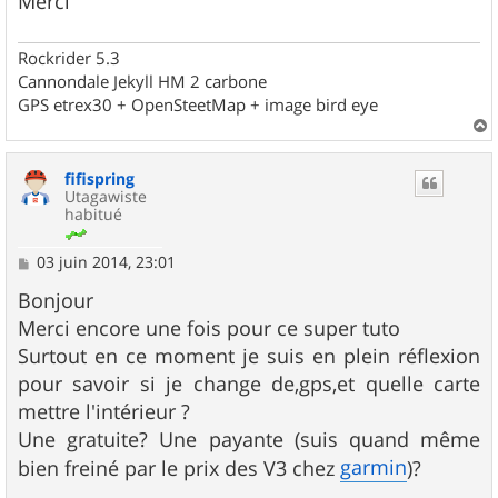
Merci
Rockrider 5.3
Cannondale Jekyll HM 2 carbone
GPS etrex30 + OpenSteetMap + image bird eye
a
u
fifispring
t
Utagawiste
habitué
M
03 juin 2014, 23:01
e
s
Bonjour
s
Merci encore une fois pour ce super tuto
a
g
Surtout en ce moment je suis en plein réflexion
e
pour savoir si je change de,gps,et quelle carte
mettre l'intérieur ?
Une gratuite? Une payante (suis quand même
garmin
bien freiné par le prix des V3 chez
)?