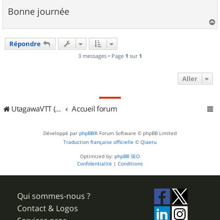
Bonne journée
a
u
Répondre
t
3 messages • Page
1
sur
1
Aller
UtagawaVTT (Randos VTT et VTTAE avec traces GPS)
Accueil forum
Développé par
phpBB
® Forum Software © phpBB Limited
Traduction française officielle
©
Qiaeru
Optimized by:
phpBB SEO
Confidentialité
|
Conditions
Qui sommes-nous ?
Contact & Logos