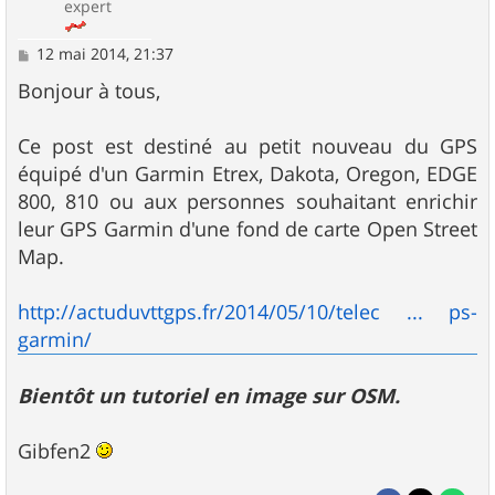
expert
M
12 mai 2014, 21:37
e
s
Bonjour à tous,
s
a
g
Ce post est destiné au petit nouveau du GPS
e
équipé d'un Garmin Etrex, Dakota, Oregon, EDGE
800, 810 ou aux personnes souhaitant enrichir
leur GPS Garmin d'une fond de carte Open Street
Map.
http://actuduvttgps.fr/2014/05/10/telec ... ps-
garmin/
Bientôt un tutoriel en image sur OSM.
Gibfen2