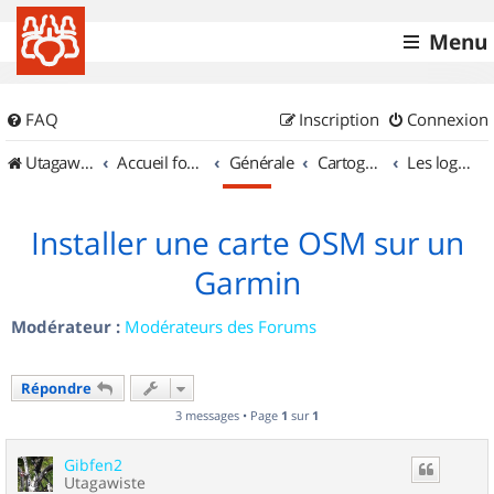
Menu
FAQ
Inscription
Connexion
UtagawaVTT (Randos VTT et VTTAE avec traces GPS)
Accueil forum
Générale
Cartographie et GPS
Les logiciels
Installer une carte OSM sur un
Garmin
Modérateur :
Modérateurs des Forums
Répondre
3 messages • Page
1
sur
1
Gibfen2
Utagawiste