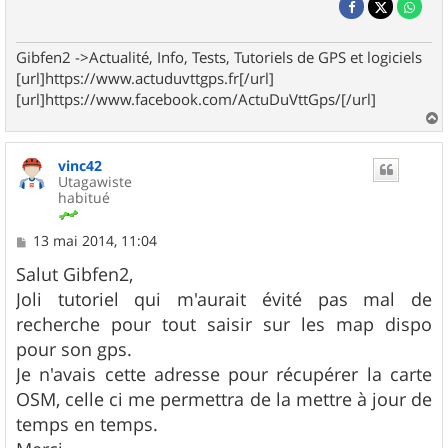
Gibfen2 ->Actualité, Info, Tests, Tutoriels de GPS et logiciels
[url]https://www.actuduvttgps.fr[/url]
[url]https://www.facebook.com/ActuDuVttGps/[/url]
a
u
vinc42
t
Utagawiste
habitué
M
13 mai 2014, 11:04
e
s
Salut Gibfen2,
s
Joli tutoriel qui m'aurait évité pas mal de
a
g
recherche pour tout saisir sur les map dispo
e
pour son gps.
Je n'avais cette adresse pour récupérer la carte
OSM, celle ci me permettra de la mettre à jour de
temps en temps.