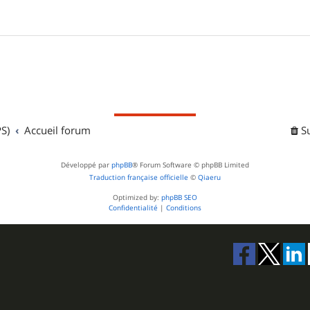
S)
Accueil forum
S
Développé par
phpBB
® Forum Software © phpBB Limited
Traduction française officielle
©
Qiaeru
Optimized by:
phpBB SEO
Confidentialité
|
Conditions