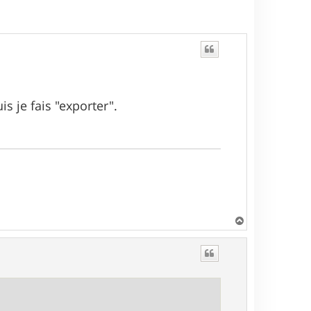
is je fais "exporter".
H
a
u
t