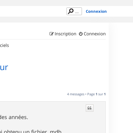
Connexion
Inscription
Connexion
ciels
ur
4 messages • Page
1
sur
1
 des années.
ai obtenu un fichier .mdb