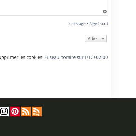
H
a
u
4 messages • Page
1
sur
1
t
Aller
upprimer les cookies
Fuseau horaire sur
UTC+02:00