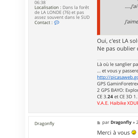
n
06:38
e
.....
t
Localisation :
Dans la forêt
i
de LA LONDE (76) et pas
l
assez souvent dans le SUD
J'aime
o
C
Contact :
l
o
o
n
t
Oui, c'est LA so
a
c
Ne pas oublier
t
e
r
Là où le sanglier pas
l
... et vous y passere
u
i
http://picasaweb.g
d
GPS GaminForetrex2
j
2 GPS BAYO: Explor
i
7
CE 3.
24
et CE 3D 1
6
V.A.E. Haibike XD
M
par
Dragonfly
»
Dragonfly
e
s
Merci à vous
s