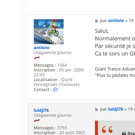
M
par
antilolo
»
19 
e
s
Salut,
s
Normalement o
a
g
Par sécurité je 
antilolo
e
Utagawiste gourou
Ca te sors un GP
Messages :
1064
Giant Trance Adva
Inscription :
05 avr. 2009,
22:45
"Plus tu pédales mo
Localisation :
Quint
Fonsegrives (Toulouse)
C
Contact :
o
n
t
a
M
par
luidji76
»
19 
luidji76
c
e
Utagawiste gourou
t
s
e
s
r
Messages :
3793
a
a
Inscription :
20 août 2007,
g
Dra