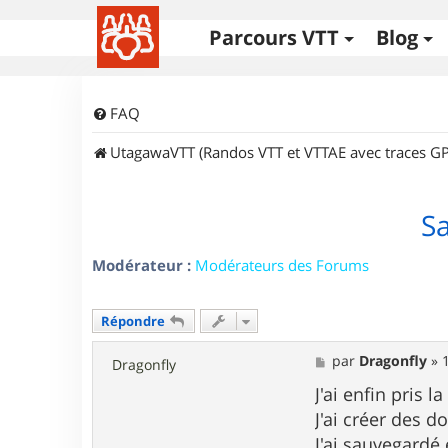
Parcours VTT
Blog
FAQ
UtagawaVTT (Randos VTT et VTTAE avec traces GP
S
Modérateur :
Modérateurs des Forums
Répondre
M
par
Dragonfly
»
Dragonfly
e
s
J'ai enfin pris
s
J'ai créer des d
a
g
J'ai sauvegardé