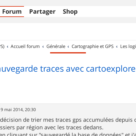
Forum
Partager
Shop
S)
Accueil forum
Générale
Cartographie et GPS
Les logi
auvegarde traces avec cartoexplore
19 mai 2014, 20:30
 la décision de trier mes traces gps accumulées depuis
ossiers par région avec les traces dedans.
 en cliquant sur "sauvegardé la base de données" et j'