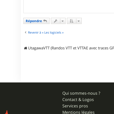
a
g
e
Répondre
Revenir à « Les logiciels »
UtagawaVTT (Randos VTT et VTTAE avec traces GP
Qui sommes-nous ?
Contact & Logos
Services pros
Mentions légales