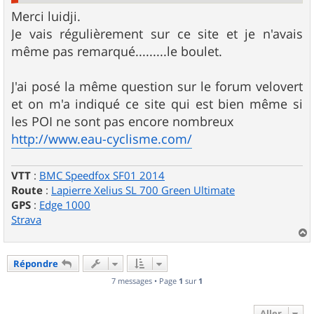
Merci luidji.
Je vais régulièrement sur ce site et je n'avais
même pas remarqué.........le boulet.
J'ai posé la même question sur le forum velovert
et on m'a indiqué ce site qui est bien même si
les POI ne sont pas encore nombreux
http://www.eau-cyclisme.com/
VTT
:
BMC Speedfox SF01 2014
Route
:
Lapierre Xelius SL 700 Green Ultimate
GPS
:
Edge 1000
Strava
a
u
Répondre
t
7 messages • Page
1
sur
1
Aller