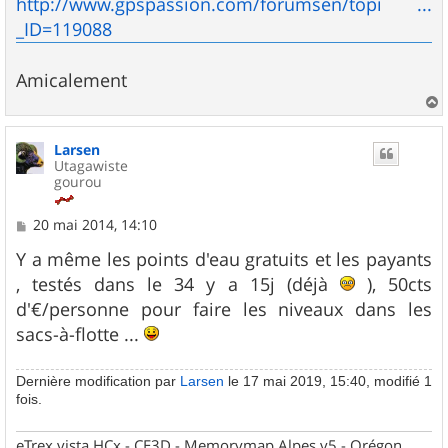
http://www.gpspassion.com/forumsen/topi ...
_ID=119088
Amicalement
a
u
Larsen
t
Utagawiste
gourou
M
20 mai 2014, 14:10
e
s
Y a même les points d'eau gratuits et les payants
s
, testés dans le 34 y a 15j (déjà
), 50cts
a
g
d'€/personne pour faire les niveaux dans les
e
sacs-à-flotte ...
Dernière modification par
Larsen
le 17 mai 2019, 15:40, modifié 1
fois.
eTrex vista HCx - CE3D - Memorymap Alpes v5 - Orégon