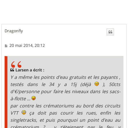
t
Dragonfly
M
20 mai 2014, 20:12
e
s
s
a
g
Larsen a écrit :
e
Y a même les points d'eau gratuits et les payants ,
testés dans le 34 y a 15j (déjà
), 50cts
d'€/personne pour faire les niveaux dans les sacs-
à-flotte ...
par contre les crématoriums au bord des circuits
VTT
ça doit pas courir les rues, enfin les
singletracks, et puis pourquoi un point d'eau au
crématorium ? , y z'éteignent pas le feu, y