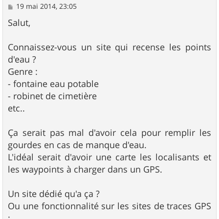
M
19 mai 2014, 23:05
e
s
Salut,
s
a
g
Connaissez-vous un site qui recense les points
e
d'eau ?
Genre :
- fontaine eau potable
- robinet de cimetière
etc..
Ça serait pas mal d'avoir cela pour remplir les
gourdes en cas de manque d'eau.
L'idéal serait d'avoir une carte les localisants et
les waypoints à charger dans un GPS.
Un site dédié qu'a ça ?
Ou une fonctionnalité sur les sites de traces GPS
: