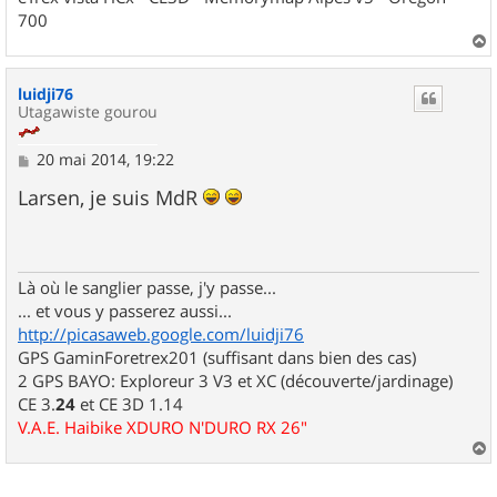
700
a
u
luidji76
t
Utagawiste gourou
M
20 mai 2014, 19:22
e
s
Larsen, je suis MdR
s
a
g
e
Là où le sanglier passe, j'y passe...
... et vous y passerez aussi...
http://picasaweb.google.com/luidji76
GPS GaminForetrex201 (suffisant dans bien des cas)
2 GPS BAYO: Exploreur 3 V3 et XC (découverte/jardinage)
CE 3.
24
et CE 3D 1.14
V.A.E. Haibike XDURO N'DURO RX 26"
a
u