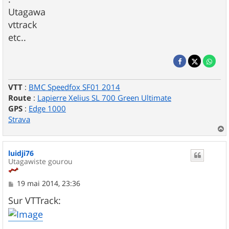
Utagawa
vttrack
etc..
VTT
:
BMC Speedfox SF01 2014
Route
:
Lapierre Xelius SL 700 Green Ultimate
GPS
:
Edge 1000
Strava
a
u
luidji76
t
Utagawiste gourou
M
19 mai 2014, 23:36
e
s
Sur VTTrack:
s
a
g