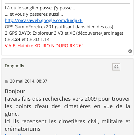
e
Là où le sanglier passe, j'y passe...
... et vous y passerez aussi...
http://picasaweb.google.com/luidji76
GPS GaminForetrex201 (suffisant dans bien des cas)
2 GPS BAYO: Exploreur 3 V3 et XC (découverte/jardinage)
CE 3.
24
et CE 3D 1.14
V.A.E. Haibike XDURO N'DURO RX 26"
a
u
Dragonfly
t
M
20 mai 2014, 08:37
e
s
Bonjour
s
J'avais fais des recherches vers 2009 pour trouver
a
g
les points d'eau des cimetières en vue de la
e
gtmc.
Ici ils recensent les cimetières civil, militaire et
crématoriums