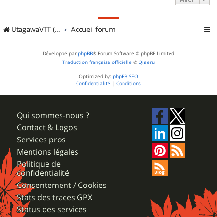
UtagawaVTT (Randos VTT et VTTAE avec traces GPS)
Accueil forum
Développé par
phpBB
® Forum Software © phpBB Limited
Traduction française officielle
©
Qiaeru
Optimized by:
phpBB SEO
Confidentialité
|
Conditions
Qui sommes-nous ?
Contact & Logos
Services pros
Mentions légales
Politique de
confidentialité
Consentement / Cookies
Stats des traces GPX
Status des services