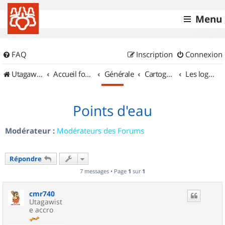
Menu
FAQ
Inscription
Connexion
UtagawaVTT (Randos VTT et VTTAE avec traces GPS)
Accueil forum
Générale
Cartographie et GPS
Les logiciels
Points d'eau
Modérateur :
Modérateurs des Forums
Répondre
7 messages • Page
1
sur
1
cmr740
Utagawist
e accro