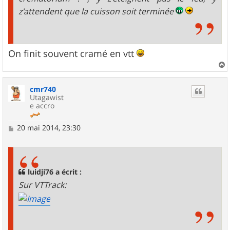
z'attendent que la cuisson soit terminée
On finit souvent cramé en vtt
a
u
cmr740
t
Utagawist
e accro
M
20 mai 2014, 23:30
e
s
s
a
g
luidji76 a écrit :
e
Sur VTTrack: