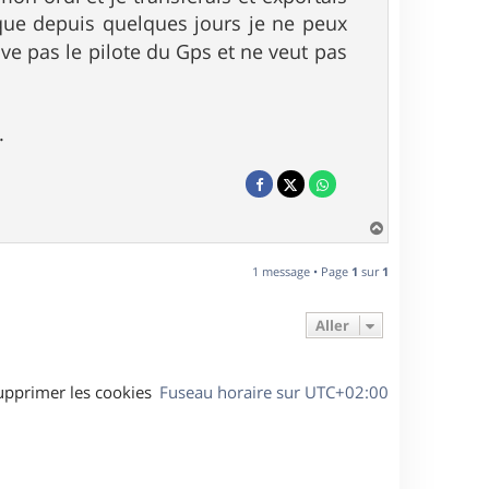
que depuis quelques jours je ne peux
e pas le pilote du Gps et ne veut pas
.
H
a
u
1 message • Page
1
sur
1
t
Aller
upprimer les cookies
Fuseau horaire sur
UTC+02:00