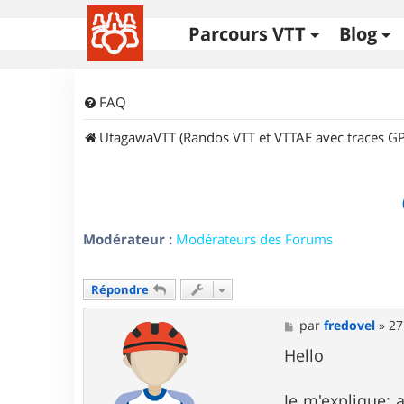
Parcours VTT
Blog
FAQ
UtagawaVTT (Randos VTT et VTTAE avec traces GP
Modérateur :
Modérateurs des Forums
Répondre
M
par
fredovel
»
27
e
s
Hello
s
a
g
Je m'explique: 