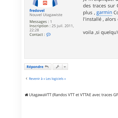
e
des traces sur
fredovel
garmin
plus ,
Co
Nouvel Utagawiste
l'installé , alo
Messages :
1
Inscription :
25 juil. 2011,
22:28
voila ,si quelqu
C
Contact :
o
n
t
a
c
t
e
Répondre
r
f
r
Revenir à « Les logiciels »
e
d
o
v
UtagawaVTT (Randos VTT et VTTAE avec traces GP
e
l