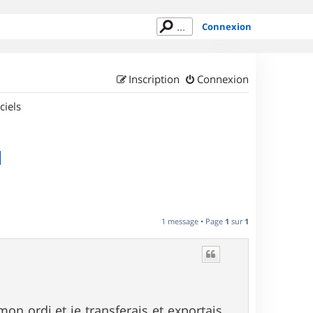
Connexion
Inscription
Connexion
ciels
I
1 message • Page
1
sur
1
mon ordi et je transferais et exportais