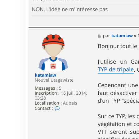
NON, L'idée ne m'intéresse pas
M
par
katamiaw
»
e
s
Bonjour tout l
s
a
g
J'utilise un G
e
TYP de tripale
. 
katamiaw
Nouvel Utagawiste
Cependant une f
Messages :
5
faut désactiver 
Inscription :
16 juil. 2014,
03:28
d'un TYP "spéci
Localisation :
Aubais
C
Contact :
o
Sur ce TYP, les 
n
t
végétation et c
a
VTT seront sup
c
t