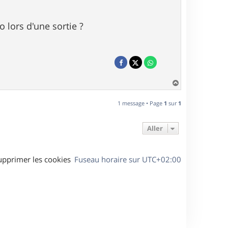
o lors d'une sortie ?
H
a
u
1 message • Page
1
sur
1
t
Aller
upprimer les cookies
Fuseau horaire sur
UTC+02:00