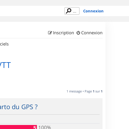
Connexion
Inscription
Connexion
ciels
VTT
1 message • Page
1
sur
1
arto du GPS ?
100%
5