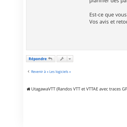
planifier des pa
e
r
k
Est-ce que vous 
a
Vos avis et reto
t
a
m
i
a
w
Répondre
Revenir à « Les logiciels »
UtagawaVTT (Randos VTT et VTTAE avec traces GP