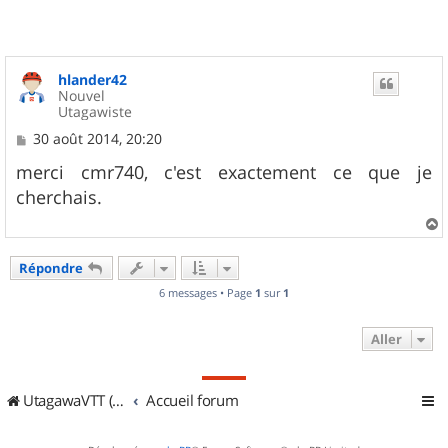
hlander42
Nouvel
Utagawiste
M
30 août 2014, 20:20
e
s
merci cmr740, c'est exactement ce que je
s
cherchais.
a
g
e
a
u
Répondre
t
6 messages • Page
1
sur
1
Aller
UtagawaVTT (Randos VTT et VTTAE avec traces GPS)
Accueil forum