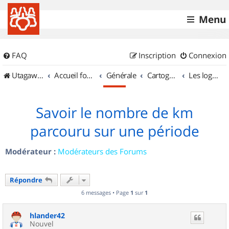
Menu
FAQ
Inscription
Connexion
UtagawaVTT (Randos VTT et VTTAE avec traces GPS)
Accueil forum
Générale
Cartographie et GPS
Les logiciels
Savoir le nombre de km
parcouru sur une période
Modérateur :
Modérateurs des Forums
Répondre
6 messages • Page
1
sur
1
hlander42
Nouvel