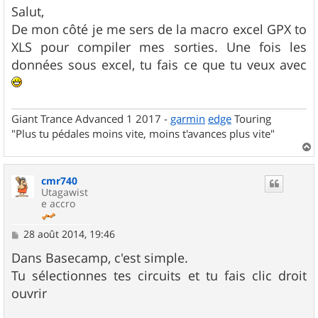
s
Salut,
s
De mon côté je me sers de la macro excel GPX to
a
g
XLS pour compiler mes sorties. Une fois les
e
données sous excel, tu fais ce que tu veux avec
Giant Trance Advanced 1 2017 -
garmin
edge
Touring
"Plus tu pédales moins vite, moins t'avances plus vite"
a
u
cmr740
t
Utagawist
e accro
M
28 août 2014, 19:46
e
s
Dans Basecamp, c'est simple.
s
Tu sélectionnes tes circuits et tu fais clic droit
a
g
ouvrir
e