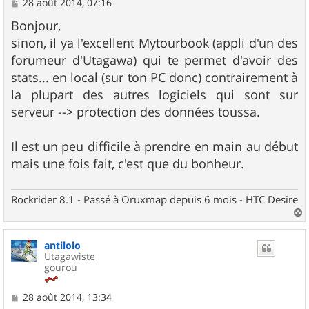
M
28 août 2014, 07:16
e
s
Bonjour,
s
sinon, il ya l'excellent Mytourbook (appli d'un des
a
g
forumeur d'Utagawa) qui te permet d'avoir des
e
stats... en local (sur ton PC donc) contrairement à
la plupart des autres logiciels qui sont sur
serveur --> protection des données toussa.
Il est un peu difficile à prendre en main au début
mais une fois fait, c'est que du bonheur.
Rockrider 8.1 - Passé à Oruxmap depuis 6 mois - HTC Desire
a
u
antilolo
t
Utagawiste
gourou
M
28 août 2014, 13:34
e