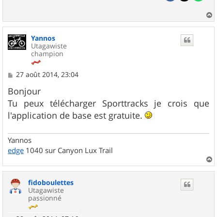
a
u
Yannos
t
Utagawiste
champion
M
27 août 2014, 23:04
e
s
Bonjour
s
Tu peux télécharger Sporttracks je crois que
a
g
l'application de base est gratuite.
e
Yannos
edge
1040 sur Canyon Lux Trail
a
u
fidoboulettes
t
Utagawiste
passionné