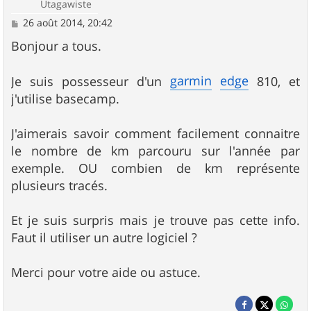
Utagawiste
M
26 août 2014, 20:42
e
s
Bonjour a tous.
s
a
g
garmin
edge
Je suis possesseur d'un
810, et
e
j'utilise basecamp.
J'aimerais savoir comment facilement connaitre
le nombre de km parcouru sur l'année par
exemple. OU combien de km représente
plusieurs tracés.
Et je suis surpris mais je trouve pas cette info.
Faut il utiliser un autre logiciel ?
Merci pour votre aide ou astuce.