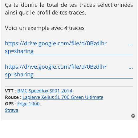
Ça te donne le total de tes traces sélectionnées
ainsi que le profil de tes traces.
Voici un exemple avec 4 traces
https://drive.google.com/file/d/0Bzdlhr ...
sp=sharing
https://drive.google.com/file/d/0Bzdlhr ...
sp=sharing
VTT
:
BMC Speedfox SF01 2014
Route
:
Lapierre Xelius SL 700 Green Ultimate
GPS
:
Edge 1000
Strava
a
u
t