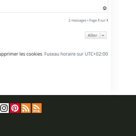
H
a
u
2 messages • Page
1
sur
1
t
Aller
upprimer les cookies
Fuseau horaire sur
UTC+02:00