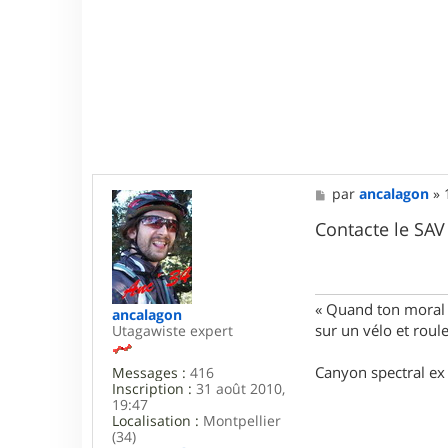
M
par
ancalagon
»
e
s
Contacte le SA
s
a
g
e
« Quand ton moral e
ancalagon
sur un vélo et rou
Utagawiste expert
Canyon spectral ex 
Messages :
416
Inscription :
31 août 2010,
19:47
Localisation :
Montpellier
(34)