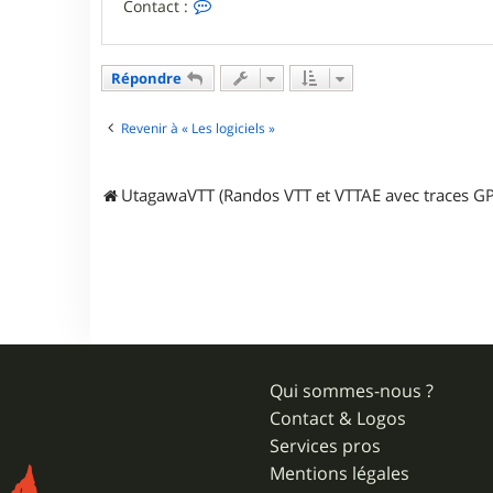
C
Contact :
o
n
t
a
Répondre
c
t
e
Revenir à « Les logiciels »
r
a
n
UtagawaVTT (Randos VTT et VTTAE avec traces GP
c
a
l
a
g
o
n
Qui sommes-nous ?
Contact & Logos
Services pros
Mentions légales