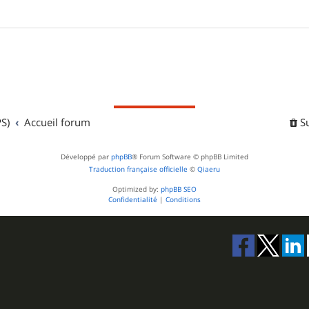
S)
Accueil forum
S
Développé par
phpBB
® Forum Software © phpBB Limited
Traduction française officielle
©
Qiaeru
Optimized by:
phpBB SEO
Confidentialité
|
Conditions