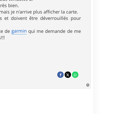
très bien.
is je n'arrive plus afficher la carte.
és et doivent être déverrouillés pour
garmin
ite de
qui me demande de me
!!!
H
a
u
t