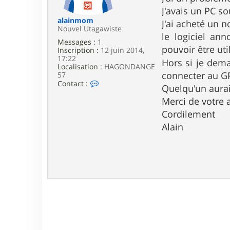
e
J'avais un PC so
alainmom
J'ai acheté un n
Nouvel Utagawiste
le logiciel ann
Messages :
1
pouvoir être ut
Inscription :
12 juin 2014,
17:22
Hors si je dema
Localisation :
HAGONDANGE
connecter au GPS
57
C
Contact :
Quelqu'un aurai
o
n
Merci de votre 
t
Cordilement
a
c
Alain
t
e
r
a
l
a
i
n
m
o
m