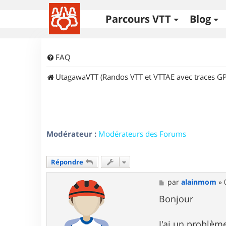
Parcours VTT
Blog
FAQ
UtagawaVTT (Randos VTT et VTTAE avec traces GP
Modérateur :
Modérateurs des Forums
Répondre
M
par
alainmom
»
e
s
Bonjour
s
a
g
J'ai un problèm