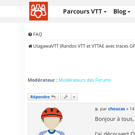
Parcours VTT
Blog
FAQ
UtagawaVTT (Randos VTT et VTTAE avec traces GP
Modérateur :
Modérateurs des Forums
Répondre
M
par
choucas
»
14
e
s
Bonjour à tous,
s
a
g
J'ai découvert 