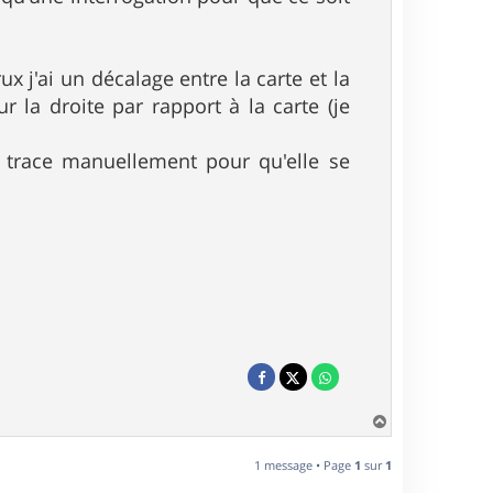
 j'ai un décalage entre la carte et la
 la droite par rapport à la carte (je
 trace manuellement pour qu'elle se
H
a
u
1 message • Page
1
sur
1
t