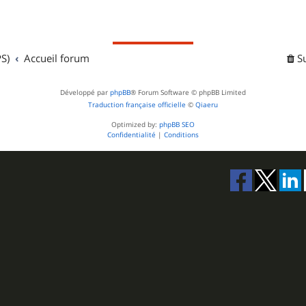
S)
Accueil forum
S
Développé par
phpBB
® Forum Software © phpBB Limited
Traduction française officielle
©
Qiaeru
Optimized by:
phpBB SEO
Confidentialité
|
Conditions