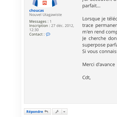
e
parfait...
choucas
Nouvel Utagawiste
Lorsque je télé
Messages :
1
trace permanent
Inscription :
27 déc. 2012,
12:30
m'en rend compt
C
Contact :
Je cherche don
o
n
superpose parfa
t
a
Si vous connaiss
c
t
e
Merci d'avance
r
c
h
Cdt,
o
u
c
a
s
Répondre