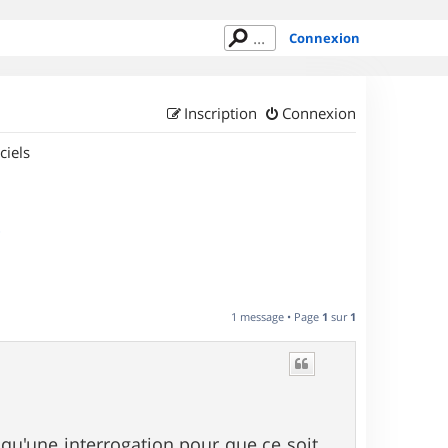
Connexion
Inscription
Connexion
ciels
s
1 message • Page
1
sur
1
s qu'une interrogation pour que ce soit