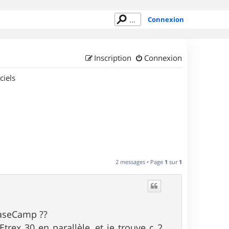
Connexion
Inscription
Connexion
ciels
2 messages • Page
1
sur
1
BaseCamp ??
rex 30 en parallèle..et je trouve c 2