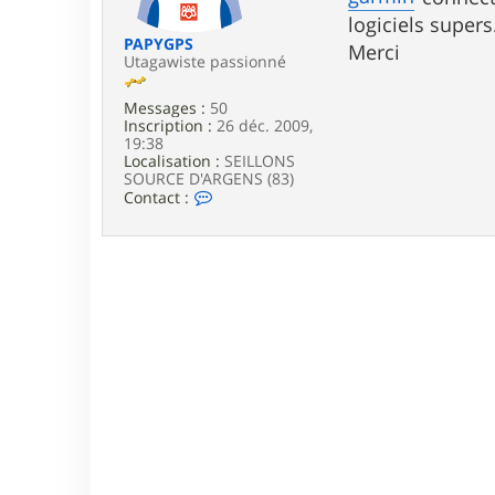
e
logiciels supers
PAPYGPS
Merci
Utagawiste passionné
Messages :
50
Inscription :
26 déc. 2009,
19:38
Localisation :
SEILLONS
SOURCE D'ARGENS (83)
C
Contact :
o
n
t
a
c
t
e
r
P
A
P
Y
G
P
S