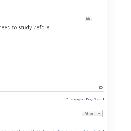
I need to study before.
H
a
u
2 messages • Page
1
sur
1
t
Aller