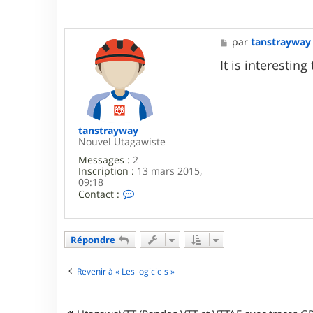
M
par
tanstrayway
e
s
It is interesting
s
a
g
e
tanstrayway
Nouvel Utagawiste
Messages :
2
Inscription :
13 mars 2015,
09:18
C
Contact :
o
n
t
a
Répondre
c
t
e
Revenir à « Les logiciels »
r
t
a