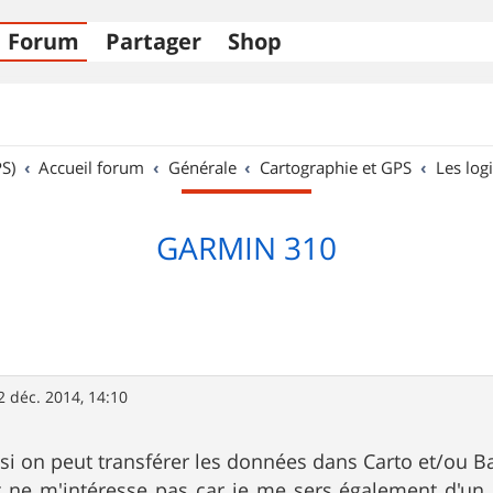
Forum
Partager
Shop
S)
Accueil forum
Générale
Cartographie et GPS
Les logi
GARMIN 310
2 déc. 2014, 14:10
r si on peut transférer les données dans Carto et/ou 
ne m'intéresse pas car je me sers également d'un Et