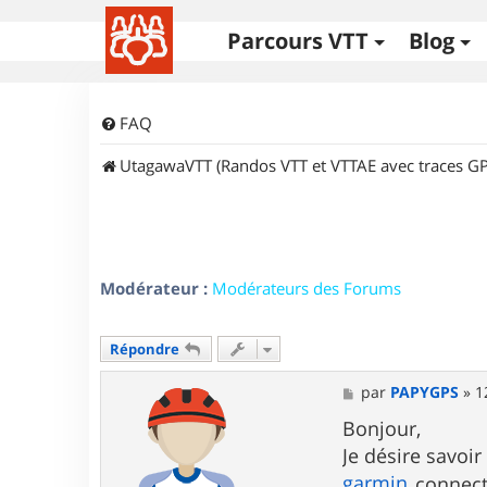
Parcours VTT
Blog
FAQ
UtagawaVTT (Randos VTT et VTTAE avec traces GP
Modérateur :
Modérateurs des Forums
Répondre
M
par
PAPYGPS
»
1
e
s
Bonjour,
s
Je désire savoi
a
g
garmin
connect 