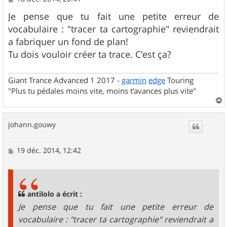
e
s
Je pense que tu fait une petite erreur de
s
vocabulaire : "tracer ta cartographie" reviendrait
a
g
a fabriquer un fond de plan!
e
Tu dois vouloir créer ta trace. C'est ça?
Giant Trance Advanced 1 2017 -
garmin
edge
Touring
"Plus tu pédales moins vite, moins t'avances plus vite"
a
u
johann.gouwy
t
M
19 déc. 2014, 12:42
e
s
s
a
g
antilolo a écrit :
e
Je pense que tu fait une petite erreur de
vocabulaire : "tracer ta cartographie" reviendrait a