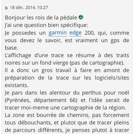
M
18 déc. 2014, 10:27
e
s
Bonjour les rois de la pédale
s
J'ai une question bien spécifique:
a
g
garmin
edge
Je possedes un
200, qui, comme
e
vous devez le savoir, est vraiment un gps de
base.
L'affichage d'une trace se résume à des traits
noires sur un fond vierge (pas de cartographie).
Il a donc un gros travail à faire en amont de
préparation de la trace sur les logiciels/sites
existants.
Je pars dans les alentour du perthus pour noël
(Pyrénées, département 66) et l'idée serait de
tracer moi-meme une cartographie de la région.
La zone est bourrée de chemins, pas forcement
tous débouchants, et plutot que de tracer pleins
de parcours différents, je penses plutot à tracer