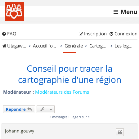
Menu
FAQ
Inscription
Connexion
UtagawaVTT (Randos VTT et VTTAE avec traces GPS)
Accueil forum
Générale
Cartographie et GPS
Les logiciels
Conseil pour tracer la
cartographie d'une région
Modérateur :
Modérateurs des Forums
Répondre
3 messages • Page
1
sur
1
johann.gouwy