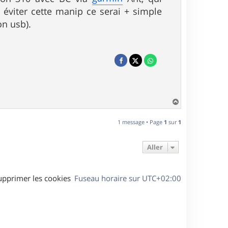
 éviter cette manip ce serai + simple
n usb).
H
a
u
1 message • Page
1
sur
1
t
Aller
upprimer les cookies
Fuseau horaire sur
UTC+02:00