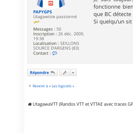
e
fonctionne bien
PAPYGPS
que BC détecte
Utagawiste passionné
Si quelqu'un sit
Messages :
50
Inscription :
26 déc. 2009,
19:38
Localisation :
SEILLONS
SOURCE D'ARGENS (83)
C
Contact :
o
n
t
a
Répondre
c
t
e
Revenir à « Les logiciels »
r
P
A
UtagawaVTT (Randos VTT et VTTAE avec traces GP
P
Y
G
P
S