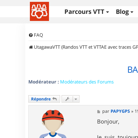
Parcours VTT
Blog
FAQ
UtagawaVTT (Randos VTT et VTTAE avec traces GP
BA
Modérateur :
Modérateurs des Forums
Répondre
M
par
PAPYGPS
»
1
e
s
Bonjour,
s
a
g
Je suis toujou