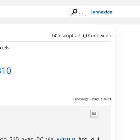
Connexion
Inscription
Connexion
ciels
310
1 message • Page
1
sur
1
garmin
 mon 310 avec BC via
Ant, qui