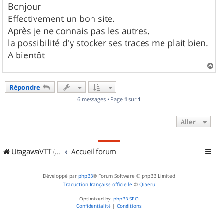
s
Bonjour
s
Effectivement un bon site.
a
g
Après je ne connais pas les autres.
e
la possibilité d'y stocker ses traces me plait bien.
A bientôt
a
u
Répondre
t
6 messages • Page
1
sur
1
Aller
UtagawaVTT (Randos VTT et VTTAE avec traces GPS)
Accueil forum
Développé par
phpBB
® Forum Software © phpBB Limited
Traduction française officielle
©
Qiaeru
Optimized by:
phpBB SEO
Confidentialité
|
Conditions