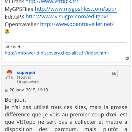
http://www.vttrack.fr/
VTTrack
http://www.mygpsfiles.com/app/
MyGPSFiles
http://www.visugpx.com/editgpx/
EditGPX
http://www.opentraveller.net/
Opentraveller
site web :
http://mtb-world-discovery.chez-alice.fr/index.html
a
u
superpoi
t
Nouvel
Utagawiste
M
20 janv. 2015, 16:13
e
s
Bonjour,
s
Je n'ai pas utilisé tous ces sites, mais la grosse
a
g
différence que je vois au premier coup d’œil est
e
que VttTopo ne sert pas a collecter et mettre a
disposition des parcours, mais plutôt a