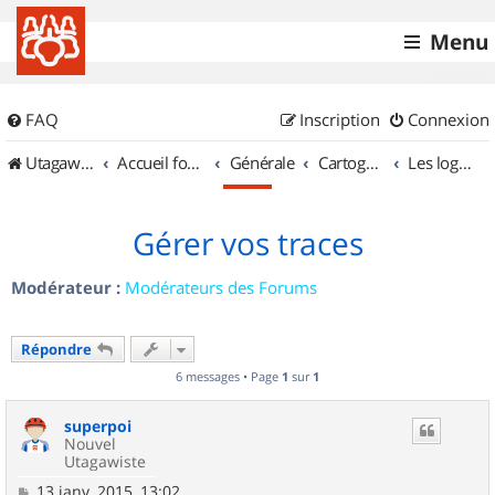
Menu
FAQ
Inscription
Connexion
UtagawaVTT (Randos VTT et VTTAE avec traces GPS)
Accueil forum
Générale
Cartographie et GPS
Les logiciels
Gérer vos traces
Modérateur :
Modérateurs des Forums
Répondre
6 messages • Page
1
sur
1
superpoi
Nouvel
Utagawiste
M
13 janv. 2015, 13:02