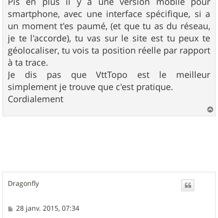
Pis en plus il y a une version mobile pour
smartphone, avec une interface spécifique, si a
un moment t'es paumé, (et que tu as du réseau,
je te l'accorde), tu vas sur le site est tu peux te
géolocaliser, tu vois ta position réelle par rapport
à ta trace.
Je dis pas que VttTopo est le meilleur
simplement je trouve que c'est pratique.
Cordialement
a
u
t
Dragonfly
M
28 janv. 2015, 07:34
e