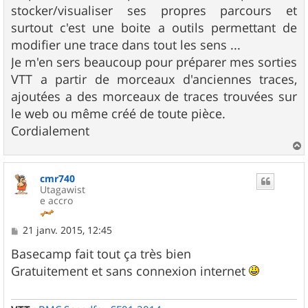
stocker/visualiser ses propres parcours et
surtout c'est une boite a outils permettant de
modifier une trace dans tout les sens ...
Je m'en sers beaucoup pour préparer mes sorties
VTT a partir de morceaux d'anciennes traces,
ajoutées a des morceaux de traces trouvées sur
le web ou même créé de toute pièce.
Cordialement
a
u
cmr740
t
Utagawist
e accro
M
21 janv. 2015, 12:45
e
s
Basecamp fait tout ça très bien
s
Gratuitement et sans connexion internet
a
g
e