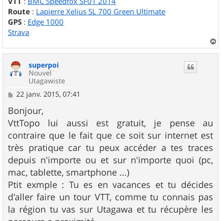
VTT
:
BMC Speedfox SF01 2014
Route
:
Lapierre Xelius SL 700 Green Ultimate
GPS
:
Edge 1000
Strava
a
u
superpoi
t
Nouvel
Utagawiste
M
22 janv. 2015, 07:41
e
s
Bonjour,
s
VttTopo lui aussi est gratuit, je pense au
a
g
contraire que le fait que ce soit sur internet est
e
très pratique car tu peux accéder a tes traces
depuis n'importe ou et sur n'importe quoi (pc,
mac, tablette, smartphone ...)
Ptit exmple : Tu es en vacances et tu décides
d'aller faire un tour VTT, comme tu connais pas
la région tu vas sur Utagawa et tu récupère les