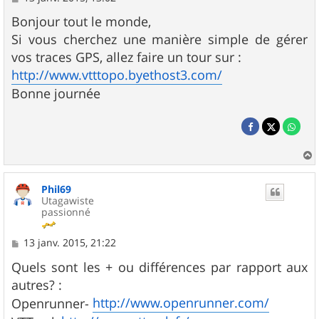
e
s
Bonjour tout le monde,
s
Si vous cherchez une manière simple de gérer
a
g
vos traces GPS, allez faire un tour sur :
e
http://www.vtttopo.byethost3.com/
Bonne journée
a
u
Phil69
t
Utagawiste
passionné
M
13 janv. 2015, 21:22
e
s
Quels sont les + ou différences par rapport aux
s
autres? :
a
g
http://www.openrunner.com/
Openrunner-
e