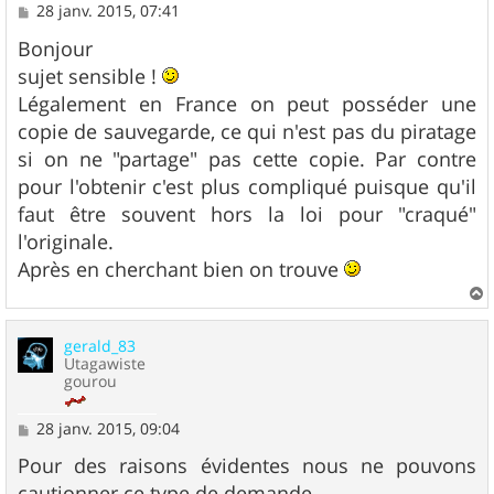
M
28 janv. 2015, 07:41
e
s
Bonjour
s
sujet sensible !
a
g
Légalement en France on peut posséder une
e
copie de sauvegarde, ce qui n'est pas du piratage
si on ne "partage" pas cette copie. Par contre
pour l'obtenir c'est plus compliqué puisque qu'il
faut être souvent hors la loi pour "craqué"
l'originale.
Après en cherchant bien on trouve
a
u
gerald_83
t
Utagawiste
gourou
M
28 janv. 2015, 09:04
e
s
Pour des raisons évidentes nous ne pouvons
s
cautionner ce type de demande.