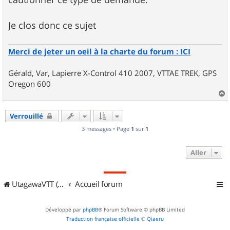
a
g
e
Je clos donc ce sujet
Merci de jeter un oeil à la charte du forum : ICI
Gérald, Var, Lapierre X-Control 410 2007, VTTAE TREK, GPS
Oregon 600
a
u
Verrouillé
t
3 messages • Page
1
sur
1
Aller
UtagawaVTT (Randos VTT et VTTAE avec traces GPS)
Accueil forum
Développé par
phpBB
® Forum Software © phpBB Limited
Traduction française officielle
©
Qiaeru