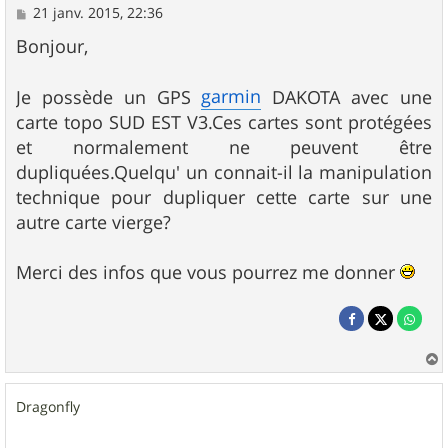
M
21 janv. 2015, 22:36
e
s
Bonjour,
s
a
g
garmin
Je possède un GPS
DAKOTA avec une
e
carte topo SUD EST V3.Ces cartes sont protégées
et normalement ne peuvent être
dupliquées.Quelqu' un connait-il la manipulation
technique pour dupliquer cette carte sur une
autre carte vierge?
Merci des infos que vous pourrez me donner
a
u
Dragonfly
t