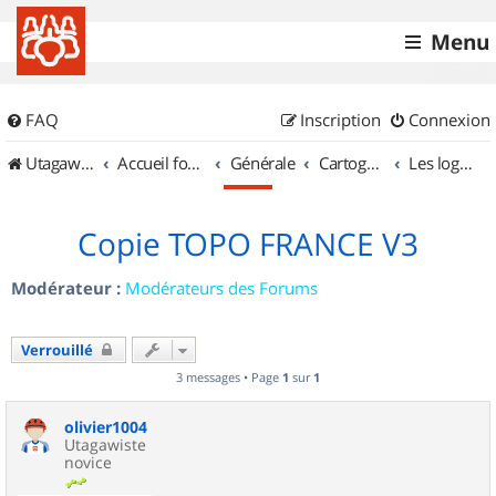
Menu
FAQ
Inscription
Connexion
UtagawaVTT (Randos VTT et VTTAE avec traces GPS)
Accueil forum
Générale
Cartographie et GPS
Les logiciels
Copie TOPO FRANCE V3
Modérateur :
Modérateurs des Forums
Verrouillé
3 messages • Page
1
sur
1
olivier1004
Utagawiste
novice