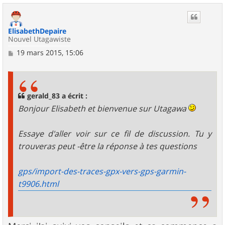
u
t
ElisabethDepaire
Nouvel Utagawiste
M
19 mars 2015, 15:06
e
s
s
a
g
gerald_83 a écrit :
e
Bonjour Elisabeth et bienvenue sur Utagawa
Essaye d'aller voir sur ce fil de discussion. Tu y
trouveras peut -être la réponse à tes questions
gps/import-des-traces-gpx-vers-gps-garmin-
t9906.html