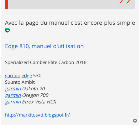
Avec la page du manuel c'est encore plus simple
Edge 810, manuel d'utilisation
Specialized Camber Elite Carbon 2016
garmin
edge
530
Suunto Ambit
garmin
Dakota 20
garmin
Oregon 700
garmin
Etrex Vista HCX
http://markitosvtt.blogspot.fr/
a
u
t