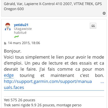
Gérald, Var, Lapierre X-Control 410 2007, VTTAE TREK, GPS
Oregon 600
a
u
yetidu21
t
Utagawiste
habitué
M
14 mars 2015, 18:06
e
s
Bonjour.
s
Voici tous simplement le lien pour avoir le mode
a
g
d'emploi. Un peu de lecture et des essais et ca
e
devrait le faire. J'ai fais comme ca pour mon
edge
touring et maintenant c'est bon.
http://support.garmin.com/support/manua ...
uals.faces
Yeti 575 26 pouces
Trek semi rigide 9.9 26 pouces, montage perso