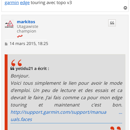
garmin
edge
touring avec topo v3
a
u
markitos
t
Utagawiste
champion
M
14 mars 2015, 18:25
e
s
s
a
g
yetidu21 a écrit :
e
Bonjour.
Voici tous simplement le lien pour avoir le mode
d'emploi. Un peu de lecture et des essais et ca
devrait le faire. J'ai fais comme ca pour mon edge
touring et maintenant c'est bon.
http://support.garmin.com/support/manua ...
uals.faces