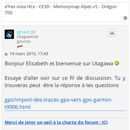
eTrex vista HCx - CE3D - Memorymap Alpes v5 - Orégon
700
a
u
gerald_83
t
Utagawiste
gourou
M
14 mars 2015, 17:43
e
s
Bonjour Elisabeth et bienvenue sur Utagawa
s
a
g
Essaye d'aller voir sur ce fil de discussion. Tu y
e
trouveras peut -être la réponse à tes questions
gps/import-des-traces-gpx-vers-gps-garmin-
t9906.html
Merci de jeter un oeil à la charte du forum : ICI