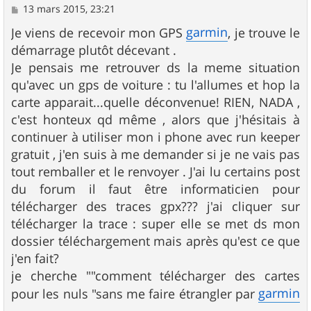
M
13 mars 2015, 23:21
e
s
garmin
Je viens de recevoir mon GPS
, je trouve le
s
démarrage plutôt décevant .
a
g
Je pensais me retrouver ds la meme situation
e
qu'avec un gps de voiture : tu l'allumes et hop la
carte apparait...quelle déconvenue! RIEN, NADA ,
c'est honteux qd même , alors que j'hésitais à
continuer à utiliser mon i phone avec run keeper
gratuit , j'en suis à me demander si je ne vais pas
tout remballer et le renvoyer . J'ai lu certains post
du forum il faut être informaticien pour
télécharger des traces gpx??? j'ai cliquer sur
télécharger la trace : super elle se met ds mon
dossier téléchargement mais après qu'est ce que
j'en fait?
je cherche ""comment télécharger des cartes
garmin
pour les nuls "sans me faire étrangler par