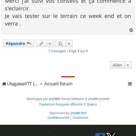
Merci j'ai suivi vos conseils et ça commence a
s'eclaircir.
Je vais tester sur le terrain ce week end et on
verra .
a
u
Répondre
t
7 messages • Page
1
sur
1
Aller
UtagawaVTT (Randos VTT et VTTAE avec traces GPS)
Accueil forum
Développé par
phpBB
® Forum Software © phpBB Limited
Traduction française officielle
©
Qiaeru
Optimized by:
phpBB SEO
Confidentialité
|
Conditions