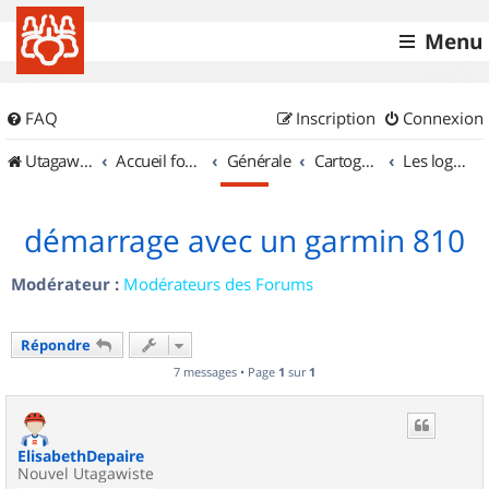
Menu
FAQ
Inscription
Connexion
UtagawaVTT (Randos VTT et VTTAE avec traces GPS)
Accueil forum
Générale
Cartographie et GPS
Les logiciels
démarrage avec un garmin 810
Modérateur :
Modérateurs des Forums
Répondre
7 messages • Page
1
sur
1
ElisabethDepaire
Nouvel Utagawiste