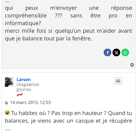
...
qui peux m'envoyer une réponse
compréhensible ??? sans être pro en
informatique?
merci mille fois si quelqu'un peut m'aider avant
que je balance tout par la fenêtre.
a
u
Larsen
t
Utagawiste
gourou
M
14 mars 2015, 12:53
e
s
Tu habites où ? Pas trop en hauteur ? Quand tu
s
balances, je viens avec un casque et je récupère
a
g
....
e