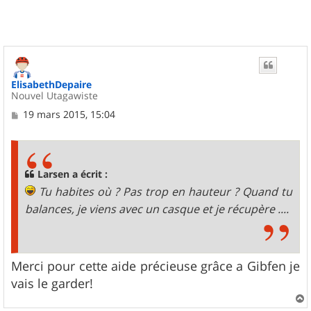
ElisabethDepaire
Nouvel Utagawiste
M
19 mars 2015, 15:04
e
s
s
a
g
Larsen a écrit :
e
Tu habites où ? Pas trop en hauteur ? Quand tu
balances, je viens avec un casque et je récupère ....
Merci pour cette aide précieuse grâce a Gibfen je
vais le garder!
a