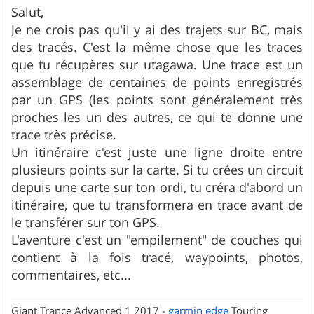
s
Salut,
s
Je ne crois pas qu'il y ai des trajets sur BC, mais
a
g
des tracés. C'est la même chose que les traces
e
que tu récupères sur utagawa. Une trace est un
assemblage de centaines de points enregistrés
par un GPS (les points sont généralement très
proches les un des autres, ce qui te donne une
trace très précise.
Un itinéraire c'est juste une ligne droite entre
plusieurs points sur la carte. Si tu crées un circuit
depuis une carte sur ton ordi, tu créra d'abord un
itinéraire, que tu transformera en trace avant de
le transférer sur ton GPS.
L'aventure c'est un "empilement" de couches qui
contient à la fois tracé, waypoints, photos,
commentaires, etc...
Giant Trance Advanced 1 2017 -
garmin
edge
Touring