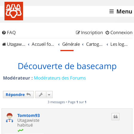
Menu
FAQ
Inscription
Connexion
UtagawaVTT (Randos VTT et VTTAE avec traces GPS)
Accueil forum
Générale
Cartographie et GPS
Les logiciels
Découverte de basecamp
Modérateur :
Modérateurs des Forums
Répondre
3 messages • Page
1
sur
1
Tomtom93
Utagawiste
habitué