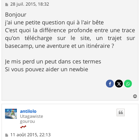
M
28 juil. 2015, 18:32
e
s
Bonjour
s
j'ai une petite question qui à l'air bête
a
g
C'est quoi la différence profonde entre une trace
e
qu'on télécharge sur le site, un trajet sur
basecamp, une aventure et un itinéraire ?
Je mis perd un peut dans ces termes
Si vous pouvez aider un newbie
a
u
antilolo
t
Utagawiste
gourou
M
11 août 2015, 22:13
e