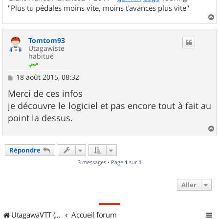
"Plus tu pédales moins vite, moins t'avances plus vite"
a
u
Tomtom93
t
Utagawiste
habitué
M
18 août 2015, 08:32
e
s
Merci de ces infos
s
je découvre le logiciel et pas encore tout à fait au
a
g
point la dessus.
e
a
u
Répondre
t
3 messages • Page
1
sur
1
Aller
UtagawaVTT (Randos VTT et VTTAE avec traces GPS)
Accueil forum