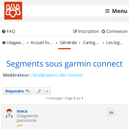
Menu
FAQ
Inscription
Connexion
UtagawaVTT (Randos VTT et VTTAE avec traces GPS)
Accueil forum
Générale
Cartographie et GPS
Les logiciels
Segments sous garmin connect
Modérateur :
Modérateurs des Forums
Répondre
7 messages • Page
1
sur
1
meca
Utagawiste
passionné