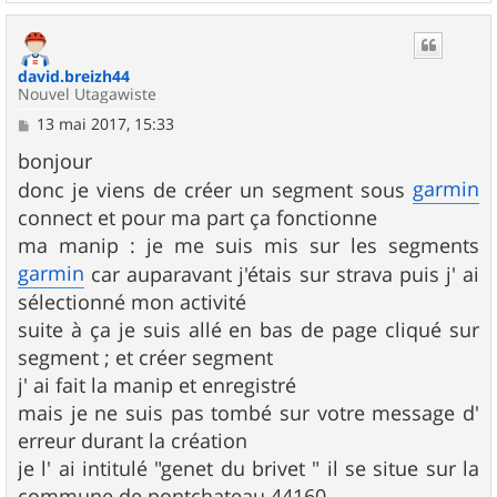
a
u
t
david.breizh44
Nouvel Utagawiste
M
13 mai 2017, 15:33
e
s
bonjour
s
garmin
donc je viens de créer un segment sous
a
g
connect et pour ma part ça fonctionne
e
ma manip : je me suis mis sur les segments
garmin
car auparavant j'étais sur strava puis j' ai
sélectionné mon activité
suite à ça je suis allé en bas de page cliqué sur
segment ; et créer segment
j' ai fait la manip et enregistré
mais je ne suis pas tombé sur votre message d'
erreur durant la création
je l' ai intitulé "genet du brivet " il se situe sur la
commune de pontchateau 44160