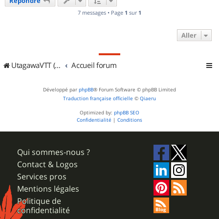
Répondre
t
7 messages • Page
1
sur
1
Aller
UtagawaVTT (Randos VTT et VTTAE avec traces GPS)
Accueil forum
Développé par
phpBB
® Forum Software © phpBB Limited
Traduction française officielle
©
Qiaeru
Optimized by:
phpBB SEO
Confidentialité
|
Conditions
Qui sommes-nous ?
Contact & Logos
Services pros
Mentions légales
Politique de
confidentialité