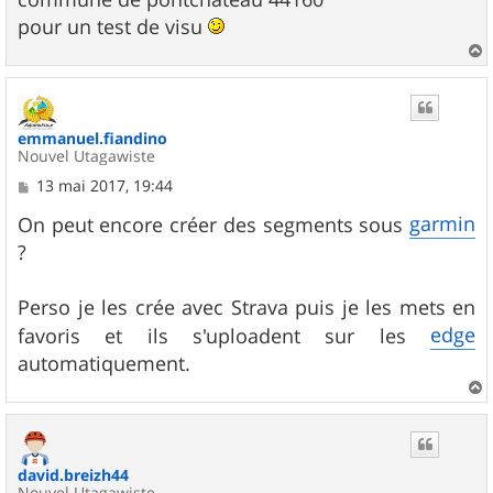
pour un test de visu
a
u
t
emmanuel.fiandino
Nouvel Utagawiste
M
13 mai 2017, 19:44
e
s
garmin
On peut encore créer des segments sous
s
?
a
g
e
Perso je les crée avec Strava puis je les mets en
edge
favoris et ils s'uploadent sur les
automatiquement.
a
u
t
david.breizh44
Nouvel Utagawiste