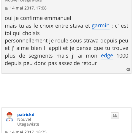
M
14 mai 2017, 17:08
e
s
oui je confirme emmanuel
s
garmin
mais tu as le choix entre stava et
; c' est
a
g
toi qui choisis
e
personnellement je roule sous strava depuis peu
et j' aime bien l' appli et je pense que tu trouve
edge
plus de segments mais j' ai mon
1000
depuis peu donc pas assez de retour
a
u
t
patrickd
Nouvel
Utagawiste
M
14 mai 2017, 18:25