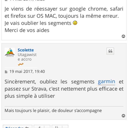
e
s
Je viens de réessayer sur google chrome, safari
s
et firefox sur OS MAC, toujours la même erreur.
a
g
Je vais oublier les segments
e
Merci de vos aides
a
u
Scolette
t
Utagawist
e accro
M
19 mai 2017, 19:40
e
s
garmin
Sincèrement, oubliez les segments
et
s
passez sur Strava, c'est nettement plus efficace et
a
g
plus simple à utiliser
e
Mais toujours le plaisir, de douleur s'accompagne
a
u