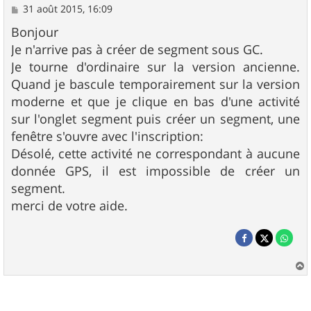
M
31 août 2015, 16:09
e
s
Bonjour
s
Je n'arrive pas à créer de segment sous GC.
a
g
Je tourne d'ordinaire sur la version ancienne.
e
Quand je bascule temporairement sur la version
moderne et que je clique en bas d'une activité
sur l'onglet segment puis créer un segment, une
fenêtre s'ouvre avec l'inscription:
Désolé, cette activité ne correspondant à aucune
donnée GPS, il est impossible de créer un
segment.
merci de votre aide.
a
u
t