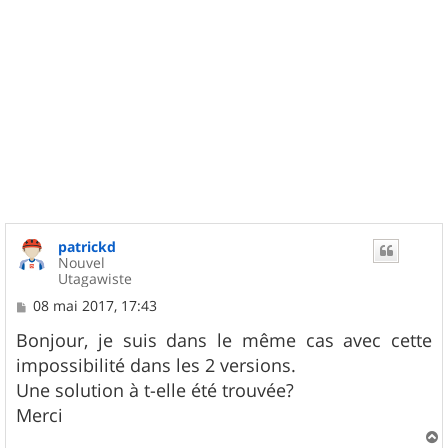
patrickd
Nouvel
Utagawiste
M
08 mai 2017, 17:43
e
s
Bonjour, je suis dans le même cas avec cette
s
impossibilité dans les 2 versions.
a
g
Une solution à t-elle été trouvée?
e
Merci