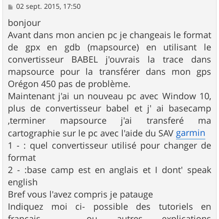
M
02 sept. 2015, 17:50
e
s
bonjour
s
Avant dans mon ancien pc je changeais le format
a
g
de gpx en gdb (mapsource) en utilisant le
e
convertisseur BABEL j'ouvrais la trace dans
mapsource pour la transférer dans mon gps
Orégon 450 pas de problème.
Maintenant j'ai un nouveau pc avec Window 10,
plus de convertisseur babel et j' ai basecamp
,terminer mapsource j'ai transferé ma
garmin
cartographie sur le pc avec l'aide du SAV
1 - : quel convertisseur utilisé pour changer de
format
2 - :base camp est en anglais et I dont' speak
english
Bref vous l'avez compris je patauge
Indiquez moi ci- possible des tutoriels en
français ... ou autres explications