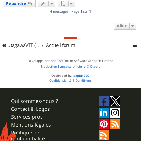
Répondre
t
4 messages • Page
1
sur
1
Aller
UtagawaVTT (Randos VTT et VTTAE avec traces GPS)
Accueil forum
Développé par
phpBB
® Forum Software © phpBB Limited
Traduction française officielle
©
Qiaeru
Optimized by:
phpBB SEO
Confidentialité
|
Conditions
Qui sommes-nous ?
Contact & Logos
Services pros
Mentions légales
Politique de
confidentialité