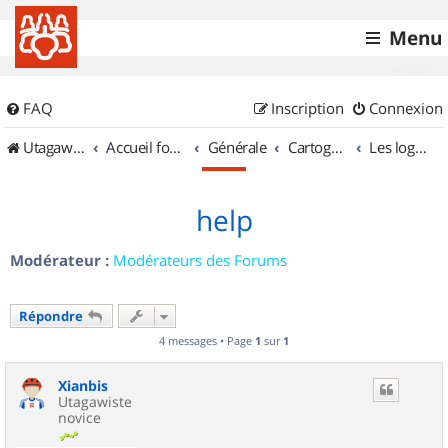
Menu
FAQ
Inscription
Connexion
UtagawaVTT (Randos VTT et VTTAE avec traces GPS)
Accueil forum
Générale
Cartographie et GPS
Les logiciels
help
Modérateur :
Modérateurs des Forums
Répondre
4 messages • Page
1
sur
1
Xianbis
Utagawiste
novice