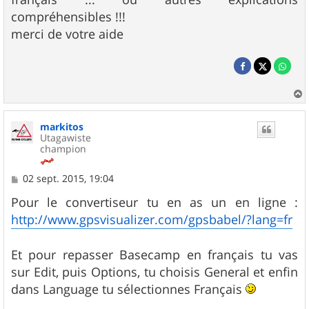
compréhensibles !!!
merci de votre aide
a
u
markitos
t
Utagawiste
champion
M
02 sept. 2015, 19:04
e
s
Pour le convertiseur tu en as un en ligne :
s
http://www.gpsvisualizer.com/gpsbabel/?lang=fr
a
g
e
Et pour repasser Basecamp en français tu vas
sur Edit, puis Options, tu choisis General et enfin
dans Language tu sélectionnes Français