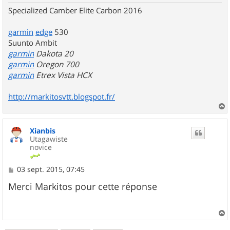
Specialized Camber Elite Carbon 2016
garmin
edge
530
Suunto Ambit
garmin
Dakota 20
garmin
Oregon 700
garmin
Etrex Vista HCX
http://markitosvtt.blogspot.fr/
a
u
Xianbis
t
Utagawiste
novice
M
03 sept. 2015, 07:45
e
s
Merci Markitos pour cette réponse
s
a
g
e
a
u