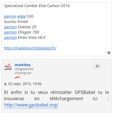
Specialized Camber Elite Carbon 2016
garmin
edge
530
Suunto Ambit
garmin
Dakota 20
garmin
Oregon 700
garmin
Etrex Vista HCX
http://markitosvtt.blogspot.fr/
a
u
markitos
t
Utagawiste
champion
M
02 sept. 2015, 19:06
e
s
Et enfin si tu veux réinstaller GPSBabel tu le
s
trouveras en téléchargement ici :
a
g
http://www.gpsbabel.org/
e