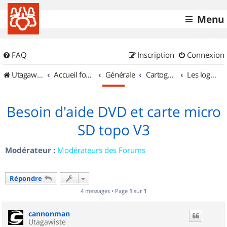
Menu
FAQ
Inscription
Connexion
UtagawaVTT (Randos VTT et VTTAE avec traces GPS)
Accueil forum
Générale
Cartographie et GPS
Les logiciels
Besoin d'aide DVD et carte micro
SD topo V3
Modérateur :
Modérateurs des Forums
Répondre
4 messages • Page
1
sur
1
cannonman
Utagawiste