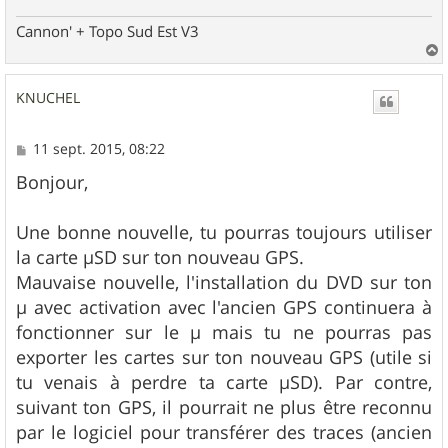
Cannon' + Topo Sud Est V3
a
u
KNUCHEL
t
M
11 sept. 2015, 08:22
e
s
Bonjour,
s
a
g
Une bonne nouvelle, tu pourras toujours utiliser
e
la carte µSD sur ton nouveau GPS.
Mauvaise nouvelle, l'installation du DVD sur ton
µ avec activation avec l'ancien GPS continuera à
fonctionner sur le µ mais tu ne pourras pas
exporter les cartes sur ton nouveau GPS (utile si
tu venais à perdre ta carte µSD). Par contre,
suivant ton GPS, il pourrait ne plus être reconnu
par le logiciel pour transférer des traces (ancien