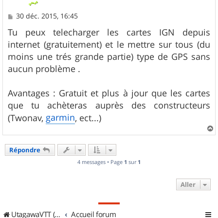
M
30 déc. 2015, 16:45
e
s
Tu peux telecharger les cartes IGN depuis
s
internet (gratuitement) et le mettre sur tous (du
a
g
moins une trés grande partie) type de GPS sans
e
aucun problème .
Avantages : Gratuit et plus à jour que les cartes
que tu achèteras auprès des constructeurs
garmin
(Twonav,
, ect...)
a
u
Répondre
t
4 messages • Page
1
sur
1
Aller
UtagawaVTT (Randos VTT et VTTAE avec traces GPS)
Accueil forum