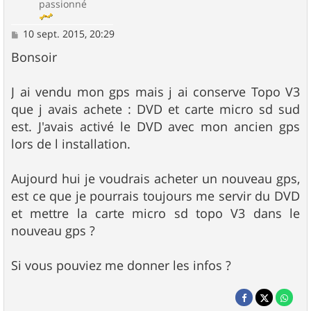
passionné
M
10 sept. 2015, 20:29
e
s
Bonsoir
s
a
g
J ai vendu mon gps mais j ai conserve Topo V3
e
que j avais achete : DVD et carte micro sd sud
est. J'avais activé le DVD avec mon ancien gps
lors de l installation.
Aujourd hui je voudrais acheter un nouveau gps,
est ce que je pourrais toujours me servir du DVD
et mettre la carte micro sd topo V3 dans le
nouveau gps ?
Si vous pouviez me donner les infos ?