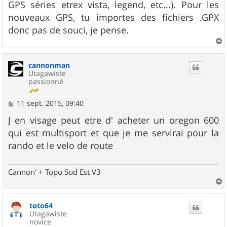
GPS séries etrex vista, legend, etc...). Pour les
nouveaux GPS, tu importes des fichiers .GPX
donc pas de souci, je pense.
a
u
cannonman
t
Utagawiste
passionné
M
11 sept. 2015, 09:40
e
s
J en visage peut etre d' acheter un oregon 600
s
qui est multisport et que je me servirai pour la
a
g
rando et le velo de route
e
Cannon' + Topo Sud Est V3
a
u
toto64
t
Utagawiste
novice