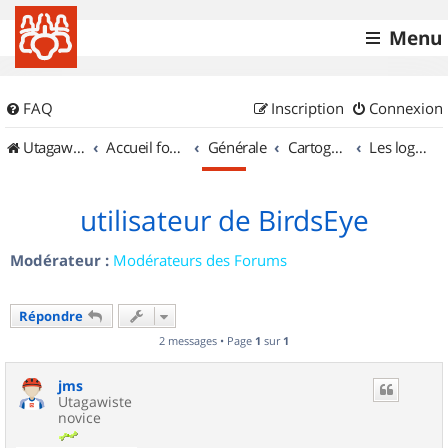
Menu
FAQ
Inscription
Connexion
UtagawaVTT (Randos VTT et VTTAE avec traces GPS)
Accueil forum
Générale
Cartographie et GPS
Les logiciels
utilisateur de BirdsEye
Modérateur :
Modérateurs des Forums
Répondre
2 messages • Page
1
sur
1
jms
Utagawiste
novice