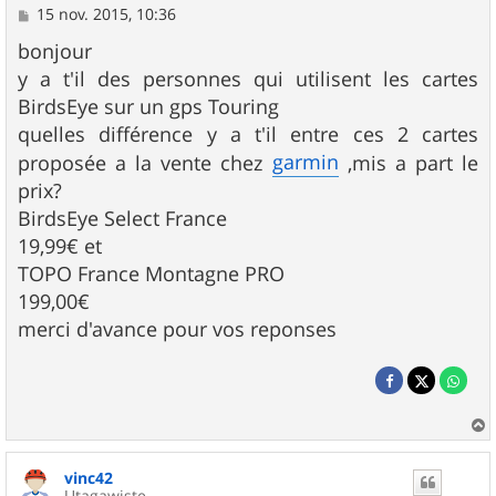
M
15 nov. 2015, 10:36
e
s
bonjour
s
y a t'il des personnes qui utilisent les cartes
a
g
BirdsEye sur un gps Touring
e
quelles différence y a t'il entre ces 2 cartes
garmin
proposée a la vente chez
,mis a part le
prix?
BirdsEye Select France
19,99€ et
TOPO France Montagne PRO
199,00€
merci d'avance pour vos reponses
a
u
vinc42
t
Utagawiste