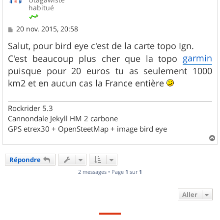
habitué
M
20 nov. 2015, 20:58
e
s
Salut, pour bird eye c'est de la carte topo Ign.
s
garmin
C'est beaucoup plus cher que la topo
a
g
puisque pour 20 euros tu as seulement 1000
e
km2 et en aucun cas la France entière
Rockrider 5.3
Cannondale Jekyll HM 2 carbone
GPS etrex30 + OpenSteetMap + image bird eye
a
u
Répondre
t
2 messages • Page
1
sur
1
Aller