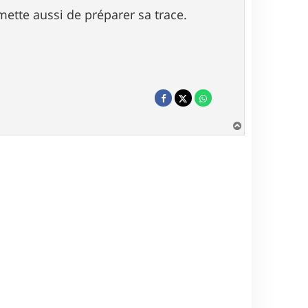
ette aussi de préparer sa trace.
H
a
u
t