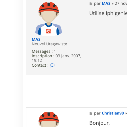
a
M
par
MAS
»
27 nov
c
e
t
s
Utilise Iphigenie
e
s
r
a
j
g
e
e
r
o
MAS
m
Nouvel Utagawiste
e
Messages :
1
r
Inscription :
03 janv. 2007,
o
19:12
o
C
Contact :
k
o
i
n
e
t
a
c
t
e
r
M
A
M
par
Christian90
S
e
s
Bonjour,
s