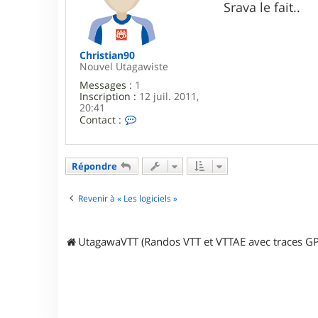
Srava le fait..
a
g
e
Christian90
Nouvel Utagawiste
Messages :
1
Inscription :
12 juil. 2011,
20:41
C
Contact :
o
n
t
a
Répondre
c
t
e
Revenir à « Les logiciels »
r
C
h
UtagawaVTT (Randos VTT et VTTAE avec traces GP
r
i
s
t
i
a
n