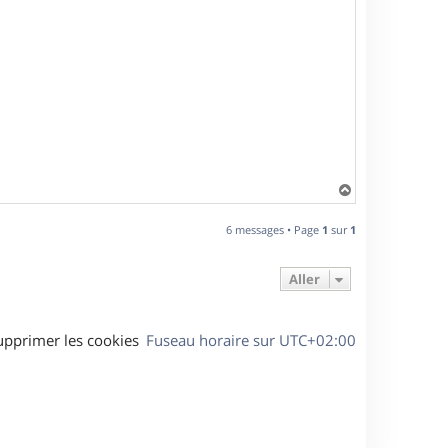
H
a
u
6 messages • Page
1
sur
1
t
Aller
upprimer les cookies
Fuseau horaire sur
UTC+02:00