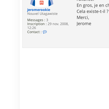
e
En gros, je en 
jeromerookie
Cela existe-t-il ?
Nouvel Utagawiste
Merci,
Messages :
3
Jerome
Inscription :
29 nov. 2008,
12:26
C
Contact :
o
n
t
a
c
t
e
r
j
e
r
o
m
e
r
o
o
k
i