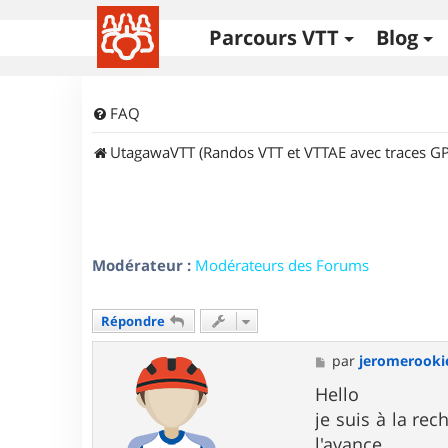
Parcours VTT
Blog
FAQ
UtagawaVTT (Randos VTT et VTTAE avec traces GP
Modérateur :
Modérateurs des Forums
Répondre
M
par
jeromerooki
e
s
Hello
s
je suis à la re
a
g
l'avance.