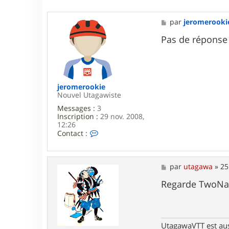
e
M
par
jeromerooki
e
s
Pas de réponse
s
a
g
e
jeromerookie
Nouvel Utagawiste
Messages :
3
Inscription :
29 nov. 2008,
12:26
C
Contact :
o
n
t
a
M
par
utagawa
»
25
c
e
t
s
Regarde TwoNa
e
s
r
a
j
g
e
e
r
UtagawaVTT est au