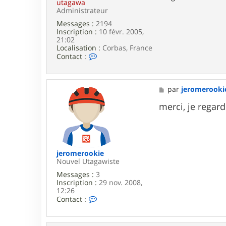
o
utagawa
m
Administrateur
e
Messages :
2194
r
Inscription :
10 févr. 2005,
o
21:02
o
Localisation :
Corbas, France
k
C
Contact :
i
o
e
n
t
a
M
par
jeromerooki
c
e
t
s
merci, je regar
e
s
r
a
u
g
t
e
a
g
jeromerookie
a
Nouvel Utagawiste
w
Messages :
3
a
Inscription :
29 nov. 2008,
12:26
C
Contact :
o
n
t