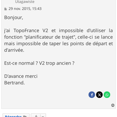
Utagawiste
M
29 nov. 2015, 15:43
e
s
Bonjour,
s
a
g
j'ai TopoFrance V2 et impossible d'utiliser la
e
fonction "planificateur de trajet", celle-ci se lance
mais impossible de taper les points de départ et
d'arrivée.
Est-ce normal ? V2 trop ancien ?
D'avance merci
Bertrand.
a
u
Répondre