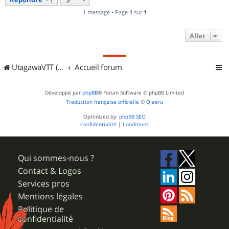
t
1 message • Page
1
sur
1
Aller
UtagawaVTT (Randos VTT et VTTAE avec traces GPS)
Accueil forum
Développé par
phpBB
® Forum Software © phpBB Limited
Traduction française officielle
©
Qiaeru
Optimized by:
phpBB SEO
Confidentialité
|
Conditions
Qui sommes-nous ?
Contact & Logos
Services pros
Mentions légales
Politique de
confidentialité