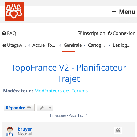
Menu
FAQ
Inscription
Connexion
UtagawaVTT (Randos VTT et VTTAE avec traces GPS)
Accueil forum
Générale
Cartographie et GPS
Les logiciels
TopoFrance V2 - Planificateur
Trajet
Modérateur :
Modérateurs des Forums
Répondre
1 message • Page
1
sur
1
bruyer
Nouvel