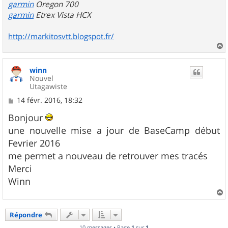
garmin
Oregon 700
garmin
Etrex Vista HCX
http://markitosvtt.blogspot.fr/
a
u
winn
t
Nouvel
Utagawiste
M
14 févr. 2016, 18:32
e
s
Bonjour
s
une nouvelle mise a jour de BaseCamp début
a
g
Fevrier 2016
e
me permet a nouveau de retrouver mes tracés
Merci
Winn
a
u
Répondre
t
10 messages • Page
1
sur
1