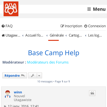
Menu
FAQ
Inscription
Connexion
UtagawaVTT (Randos VTT et VTTAE avec traces GPS)
Accueil forum
Générale
Cartographie et GPS
Les logiciels
Base Camp Help
Modérateur :
Modérateurs des Forums
Répondre
10 messages • Page
1
sur
1
winn
Nouvel
Utagawiste
M
12 janv. 2016, 12:41