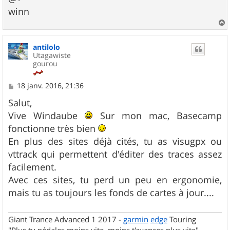
winn
a
u
antilolo
t
Utagawiste
gourou
M
18 janv. 2016, 21:36
e
s
Salut,
s
Vive Windaube
Sur mon mac, Basecamp
a
g
fonctionne très bien
e
En plus des sites déjà cités, tu as visugpx ou
vttrack qui permettent d'éditer des traces assez
facilement.
Avec ces sites, tu perd un peu en ergonomie,
mais tu as toujours les fonds de cartes à jour....
Giant Trance Advanced 1 2017 -
garmin
edge
Touring
"Plus tu pédales moins vite, moins t'avances plus vite"