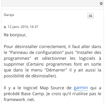
a
u
Daraja
t
M
12 janv. 2016, 16:37
e
s
Re bonjour,
s
a
g
Pour désinstaller correctement, il faut aller dans
e
le "Panneau de configuration" puis "Installer des
programmes" et sélectionner les logiciels à
supprimer (Certains programmes font en sorte
que dans le menu "Démarrer" il y ait aussi la
possibilité de désinstaller).
garmin
Il y a le logiciel Map Source de
qui a
précédé Base Camp. Je crois qu'il n'utilise pas le
framework .net.