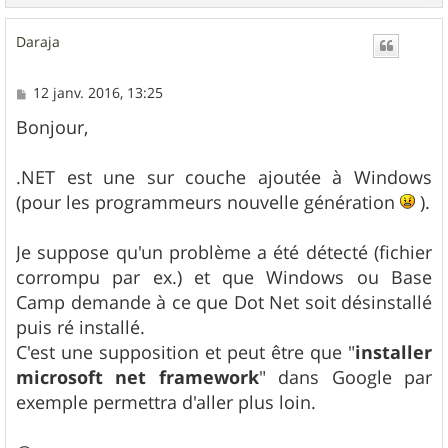
a
u
Daraja
t
M
12 janv. 2016, 13:25
e
s
Bonjour,
s
a
g
.NET est une sur couche ajoutée à Windows
e
(pour les programmeurs nouvelle génération
).
Je suppose qu'un problème a été détecté (fichier
corrompu par ex.) et que Windows ou Base
Camp demande à ce que Dot Net soit désinstallé
puis ré installé.
C'est une supposition et peut être que "
installer
microsoft net framework
" dans Google par
exemple permettra d'aller plus loin.