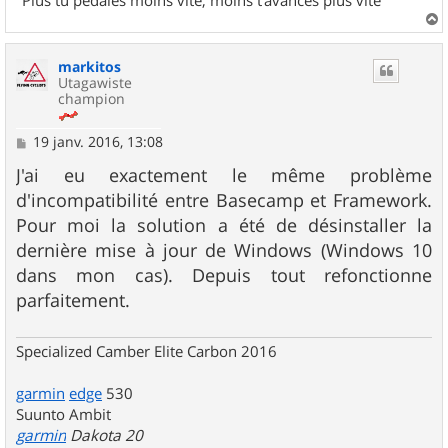
a
u
markitos
t
Utagawiste
champion
M
19 janv. 2016, 13:08
e
s
J'ai eu exactement le même problème
s
d'incompatibilité entre Basecamp et Framework.
a
g
Pour moi la solution a été de désinstaller la
e
dernière mise à jour de Windows (Windows 10
dans mon cas). Depuis tout refonctionne
parfaitement.
Specialized Camber Elite Carbon 2016
garmin
edge
530
Suunto Ambit
garmin
Dakota 20