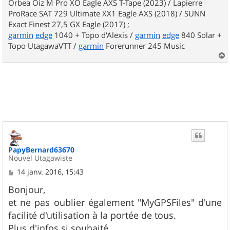
Orbea Oiz M Pro XO Eagle AXS T-Tape (2023) / Lapierre
ProRace SAT 729 Ultimate XX1 Eagle AXS (2018) / SUNN
Exact Finest 27,5 GX Eagle (2017) ;
garmin
edge
1040 + Topo d'Alexis /
garmin
edge
840 Solar +
Topo UtagawaVTT /
garmin
Forerunner 245 Music
a
u
t
PapyBernard63670
Nouvel Utagawiste
M
14 janv. 2016, 15:43
e
s
Bonjour,
s
et ne pas oublier également "MyGPSFiles" d'une
a
g
facilité d'utilisation à la portée de tous.
e
Plus d'infos si souhaité,