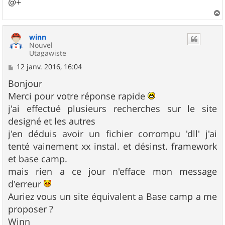
@+
a
u
winn
t
Nouvel
Utagawiste
M
12 janv. 2016, 16:04
e
s
Bonjour
s
Merci pour votre réponse rapide
a
g
j'ai effectué plusieurs recherches sur le site
e
designé et les autres
j'en déduis avoir un fichier corrompu 'dll' j'ai
tenté vainement xx instal. et désinst. framework
et base camp.
mais rien a ce jour n'efface mon message
d'erreur
Auriez vous un site équivalent a Base camp a me
proposer ?
Winn