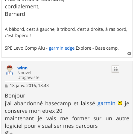
cordialement,
Bernard
A bâbord, c'est à gauche, à tribord, c'est à droite, à ras bord,
c'est l'apéro !
SPE Levo Comp Alu -
garmin
edge
Explore - Base camp.
a
u
winn
t
Nouvel
Utagawiste
M
18 janv. 2016, 18:43
e
s
Bonjour
s
garmin
j'ai abandonné basecamp et laissé
je
a
g
conserve mon etrex 20
e
maintenant je vais me former sur un autre
logiciel pour visualiser mes parcours
@+