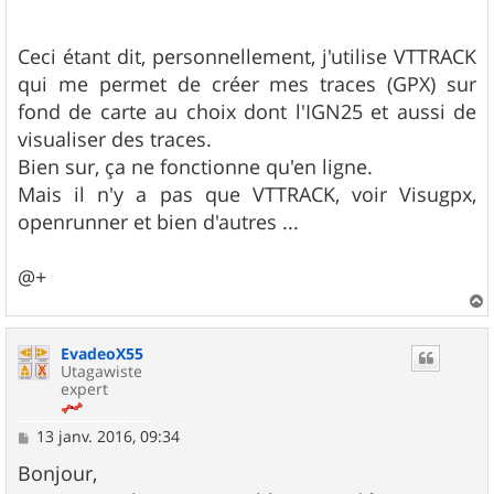
Ceci étant dit, personnellement, j'utilise VTTRACK
qui me permet de créer mes traces (GPX) sur
fond de carte au choix dont l'IGN25 et aussi de
visualiser des traces.
Bien sur, ça ne fonctionne qu'en ligne.
Mais il n'y a pas que VTTRACK, voir Visugpx,
openrunner et bien d'autres ...
@+
a
u
EvadeoX55
t
Utagawiste
expert
M
13 janv. 2016, 09:34
e
s
Bonjour,
s