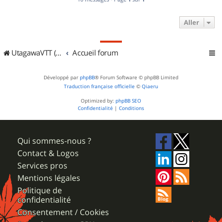
Aller
UtagawaVTT (Randos VTT et VTTAE avec traces GPS)
Accueil forum
Développé par
phpBB
® Forum Software © phpBB Limited
Traduction française officielle
©
Qiaeru
Optimized by:
phpBB SEO
Confidentialité
|
Conditions
Qui sommes-nous ?
Contact & Logos
Services pros
Mentions légales
Politique de
confidentialité
Consentement / Cookies