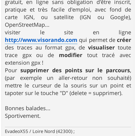
gratuit, en ligne sans obligation d'être inscrit,
a
g
pratique et très facile d'emploi, avec fond de
e
carte IGN, ou satellite (IGN ou Google),
OpenStreetMap...
visiter le site en ligne
http://www.visorando.com
qui permet de
créer
des traces au format gpx, de
visualiser
toute
trace gpx ou de
modifier
tout tracé avec
extension gpx !
Pour
supprimer des points sur le parcours
,
(par exemple un aller-retour non souhaité)
mettre le curseur de la souris sur un point et
tapoter sur le touche "D" (delete = supprimer).
Bonnes balades...
Sportivement.
EvadeoX55 / Loire Nord (42300) ;