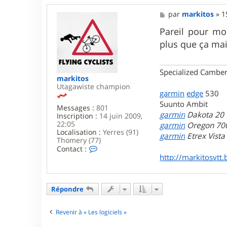
M
par
markitos
»
1
e
s
Pareil pour mo
s
plus que ça main
a
g
e
Specialized Camber
markitos
Utagawiste champion
garmin
edge
530
Suunto Ambit
Messages :
801
garmin
Dakota 20
Inscription :
14 juin 2009,
22:05
garmin
Oregon 70
Localisation :
Yerres (91)
garmin
Etrex Vist
Thomery (77)
C
Contact :
o
http://markitosvtt.
n
t
a
c
Répondre
t
e
r
Revenir à « Les logiciels »
m