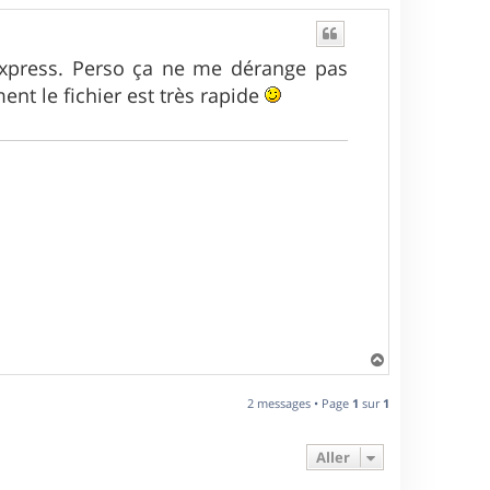
press. Perso ça ne me dérange pas
ent le fichier est très rapide
H
a
u
2 messages • Page
1
sur
1
t
Aller