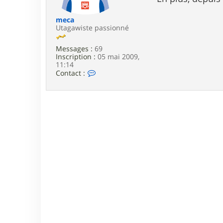
e
meca
Utagawiste passionné
Messages :
69
Inscription :
05 mai 2009,
11:14
C
Contact :
o
n
t
a
c
t
e
r
m
e
c
a