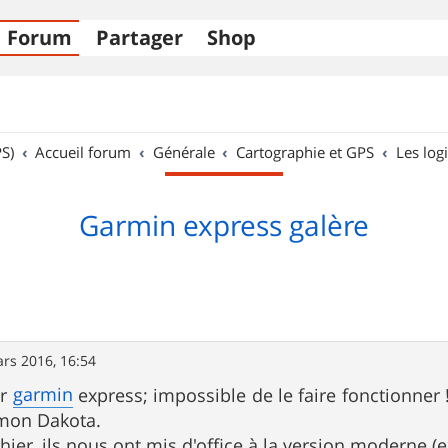
Forum
Partager
Shop
S)
Accueil forum
Générale
Cartographie et GPS
Les logi
Garmin express galère
rs 2016, 16:54
garmin
er
express; impossible de le faire fonctionner
 mon Dakota.
hier, ils nous ont mis d'office à la version moderne (e