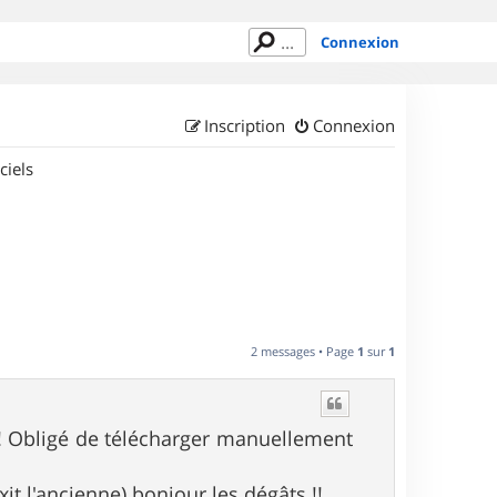
Connexion
Inscription
Connexion
ciels
2 messages • Page
1
sur
1
 ! Obligé de télécharger manuellement
xit l'ancienne) bonjour les dégâts !!