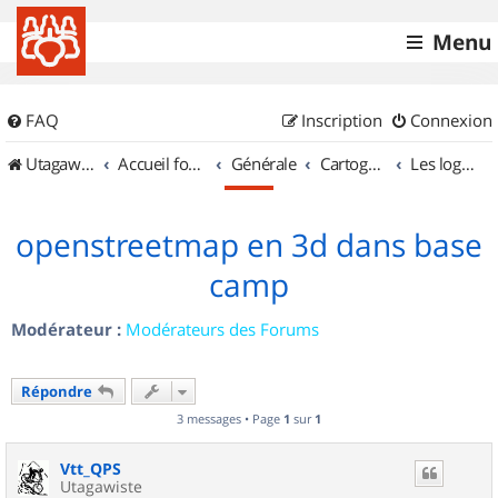
Menu
FAQ
Inscription
Connexion
UtagawaVTT (Randos VTT et VTTAE avec traces GPS)
Accueil forum
Générale
Cartographie et GPS
Les logiciels
openstreetmap en 3d dans base
camp
Modérateur :
Modérateurs des Forums
Répondre
3 messages • Page
1
sur
1
Vtt_QPS
Utagawiste