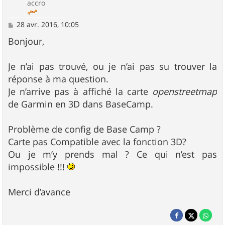
accro
M
28 avr. 2016, 10:05
e
s
Bonjour,
s
a
g
Je n’ai pas trouvé, ou je n’ai pas su trouver la
e
réponse à ma question.
Je n’arrive pas à affiché la carte
openstreetmap
de Garmin en 3D dans BaseCamp.
Problème de config de Base Camp ?
Carte pas Compatible avec la fonction 3D?
Ou je m’y prends mal ? Ce qui n’est pas
impossible !!!
Merci d’avance