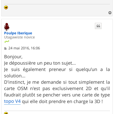
a
u
t
Poulpe Iberique
Utagawiste novice
M
24 mai 2016, 16:06
e
s
Bonjour,
s
Je dépoussière un peu ton sujet...
a
g
Je suis également preneur si quelqu'un a la
e
solution...
D'instinct, je me demande si tout simplement la
carte OSM n'est pas exclusivement 2D et qu'il
faudrait plutôt se pencher vers une carte de type
topo V4
qui elle doit prendre en charge la 3D !