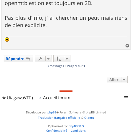
openmtb est on est toujours en 2D.
Pas plus d'info, j' ai chercher un peut mais riens
de bien explicite.
a
u
Répondre
t
3 messages • Page
1
sur
1
Aller
UtagawaVTT (Randos VTT et VTTAE avec traces GPS)
Accueil forum
Développé par
phpBB
® Forum Software © phpBB Limited
Traduction française officielle
©
Qiaeru
Optimized by:
phpBB SEO
Confidentialité
|
Conditions