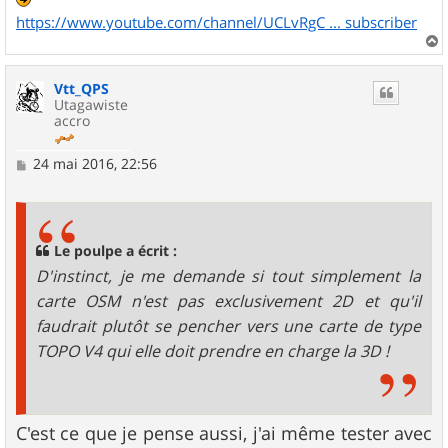
https://www.youtube.com/channel/UCLvRgC ... subscriber
a
u
Vtt_QPS
t
Utagawiste
accro
M
24 mai 2016, 22:56
e
s
s
a
g
Le poulpe a écrit :
e
D'instinct, je me demande si tout simplement la
carte OSM n'est pas exclusivement 2D et qu'il
faudrait plutôt se pencher vers une carte de type
TOPO V4 qui elle doit prendre en charge la 3D !
C'est ce que je pense aussi, j'ai même tester avec