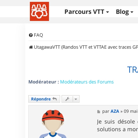
Parcours VTT
Blog
FAQ
UtagawaVTT (Randos VTT et VTTAE avec traces GP
TR
Modérateur :
Modérateurs des Forums
Répondre
M
par
AZA
»
09 mai
e
s
Je suis désole 
s
solutions a mo
a
g