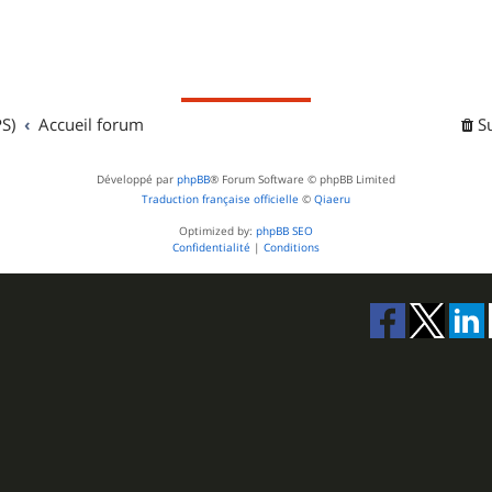
S)
Accueil forum
S
Développé par
phpBB
® Forum Software © phpBB Limited
Traduction française officielle
©
Qiaeru
Optimized by:
phpBB SEO
Confidentialité
|
Conditions