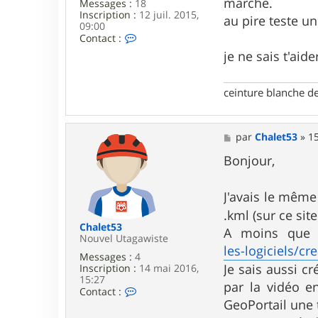
marche.
Messages :
18
Inscription :
12 juil. 2015,
au pire teste u
09:00
C
Contact :
o
je ne sais t'aide
n
t
a
ceinture blanche d
c
t
e
r
M
par
Chalet53
»
15
s
e
t
s
Bonjour,
e
s
f
a
2
g
J'avais le mêm
7
e
.kml (sur ce site
Chalet53
A moins que 
Nouvel Utagawiste
les-logiciels/c
Messages :
4
Je sais aussi c
Inscription :
14 mai 2016,
15:27
par la vidéo en
C
Contact :
o
GeoPortail une 
n