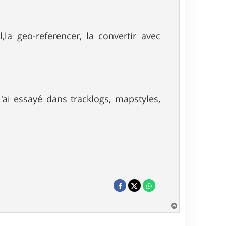
,la geo-referencer, la convertir avec
'ai essayé dans tracklogs, mapstyles,
H
a
u