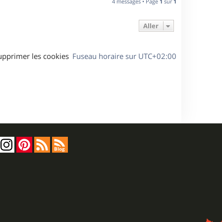
4 messages • Page
1
sur
1
t
Aller
upprimer les cookies
Fuseau horaire sur
UTC+02:00