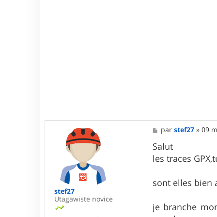
M
par
stef27
»
09 m
e
s
Salut
s
les traces GPX,t
a
g
e
sont elles bien
stef27
Utagawiste novice
je branche mon 