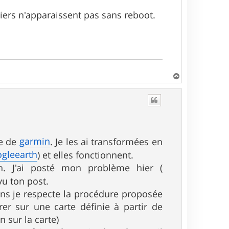
hiers n'apparaissent pas sans reboot.
H
a
u
t
garmin
ce de
. Je les ai transformées en
gleearth
) et elles fonctionnent.
 J'ai posté mon problème hier (
vu ton post.
oins je respecte la procédure proposée
rer sur une carte définie à partir de
 sur la carte)