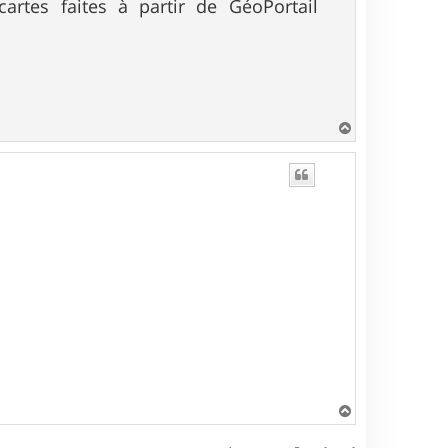
artes faites à partir de GéoPortail
H
a
u
t
H
a
u