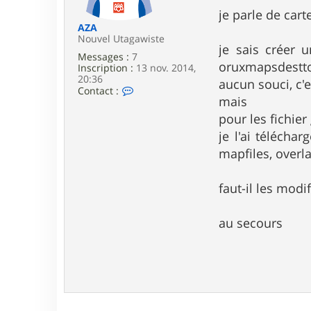
e
je parle de cart
AZA
Nouvel Utagawiste
je sais créer u
Messages :
7
oruxmapsdesttop
Inscription :
13 nov. 2014,
20:36
aucun souci, c'e
C
Contact :
mais
o
n
pour les fichie
t
a
je l'ai télécha
c
mapfiles, overla
t
e
r
faut-il les modif
A
Z
A
au secours