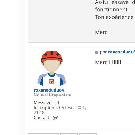
As-tu essayé d
t
a
fonctionnent.
c
Ton expérience
t
e
r
Merci
C
h
a
l
e
M
par
roxanedudu
t
e
5
s
Merciiiiiiiii
3
s
a
g
e
roxanedudu84
Nouvel Utagawiste
Messages :
1
Inscription :
06 févr. 2021,
21:18
C
Contact :
o
n
t