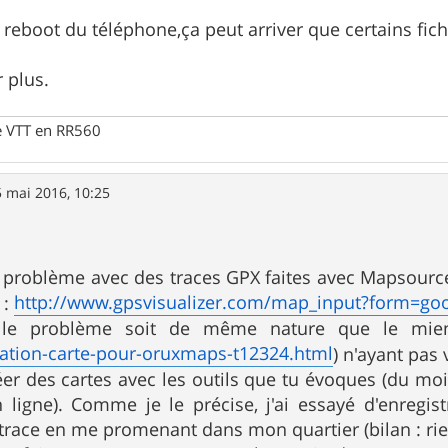
n reboot du téléphone,ça peut arriver que certains fic
r plus.
e VTT en RR560
 mai 2016, 10:25
e problème avec des traces GPX faites avec Mapsour
http://www.gpsvisualizer.com/map_input?form=goo
 :
le problème soit de même nature que le mien.
reation-carte-pour-oruxmaps-t12324.html
) n'ayant pas 
réer des cartes avec les outils que tu évoques (du m
 ligne). Comme je le précise, j'ai essayé d'enregist
trace en me promenant dans mon quartier (bilan : rien