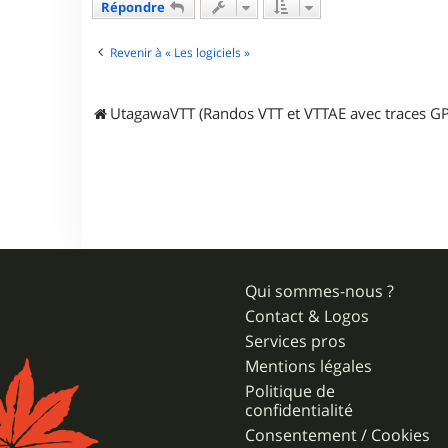
a
Répondre
c
t
e
Revenir à « Les logiciels »
r
r
o
UtagawaVTT (Randos VTT et VTTAE avec traces GP
x
a
n
e
d
u
d
u
8
4
Qui sommes-nous ?
Contact & Logos
Services pros
Mentions légales
Politique de
confidentialité
Consentement / Cookies