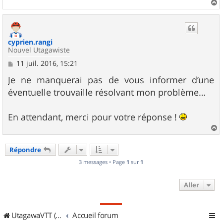
a
u
t
cyprien.rangi
Nouvel Utagawiste
M
11 juil. 2016, 15:21
e
s
Je ne manquerai pas de vous informer d’une
s
éventuelle trouvaille résolvant mon problème…
a
g
e
En attendant, merci pour votre réponse !
a
u
Répondre
t
3 messages • Page
1
sur
1
Aller
UtagawaVTT (Randos VTT et VTTAE avec traces GPS)
Accueil forum