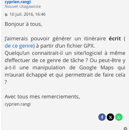
cyprien.rangi
Nouvel Utagawiste
M
10 juil. 2016, 16:46
e
s
Bonjour à tous,
s
a
g
J’aimerais pouvoir générer un itinéraire
écrit
(
e
de ce genre
) à partir d’un fichier GPX.
Quelqu’un connaitrait-il un site/logiciel à même
d’effectuer de ce genre de tâche ? Ou peut-être y
a-t-il une manipulation de Google Maps qui
m’aurait échappé et qui permettrait de faire cela
?
Avec tous mes remerciements,
cyprien.rangi