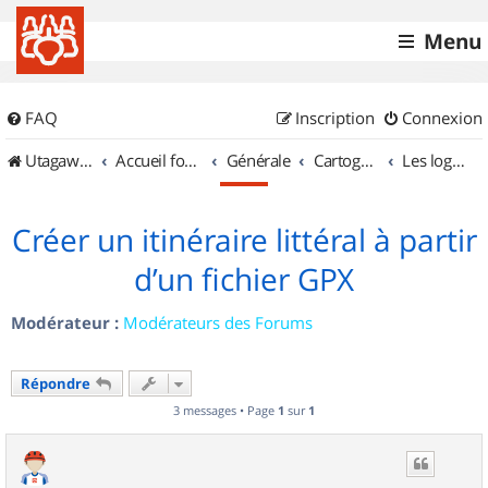
Menu
FAQ
Inscription
Connexion
UtagawaVTT (Randos VTT et VTTAE avec traces GPS)
Accueil forum
Générale
Cartographie et GPS
Les logiciels
Créer un itinéraire littéral à partir
d’un fichier GPX
Modérateur :
Modérateurs des Forums
Répondre
3 messages • Page
1
sur
1