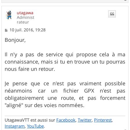
a
u
utagawa
t
Administ
rateur
M
10 juil. 2016, 19:28
e
s
Bonjour,
s
a
g
Il n'y a pas de service qui propose cela à ma
e
connaissance, mais si tu en trouve un tu pourras
nous faire un retour.
Je pense que ce n'est pas vraiment possible
néanmoins car un fichier GPX n'est pas
obligatoirement une route, et pas forcement
"aligné" sur des voies nommées.
UtagawaVTT est aussi sur
Facebook
,
Twitter
,
Pinterest
,
Instagram
,
YouTube
.