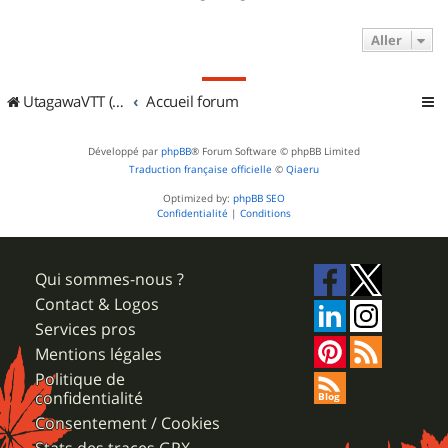
Aller
UtagawaVTT (Randos VTT et VTTAE avec traces GPS)
Accueil forum
Développé par
phpBB
® Forum Software © phpBB Limited
Traduction française officielle
©
Qiaeru
Optimized by:
phpBB SEO
Confidentialité
|
Conditions
Qui sommes-nous ?
Contact & Logos
Services pros
Mentions légales
Politique de
confidentialité
Consentement / Cookies