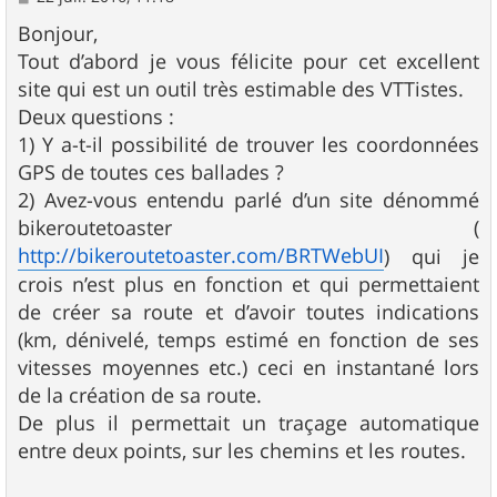
e
s
Bonjour,
s
Tout d’abord je vous félicite pour cet excellent
a
g
site qui est un outil très estimable des VTTistes.
e
Deux questions :
1) Y a-t-il possibilité de trouver les coordonnées
GPS de toutes ces ballades ?
2) Avez-vous entendu parlé d’un site dénommé
bikeroutetoaster (
http://bikeroutetoaster.com/BRTWebUI
) qui je
crois n’est plus en fonction et qui permettaient
de créer sa route et d’avoir toutes indications
(km, dénivelé, temps estimé en fonction de ses
vitesses moyennes etc.) ceci en instantané lors
de la création de sa route.
De plus il permettait un traçage automatique
entre deux points, sur les chemins et les routes.