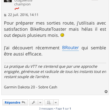
Utagawiste
champion
M
22 juil. 2016, 14:11
e
s
Pour préparer mes sorties route, j'utilisais avec
s
satisfaction BikeRouteToaster mais hélas il est
a
g
out depuis plusieurs mois.
e
BRouter
J'ai découvert récemment
qui semble
être aussi efficace.
La pratique du VTT ne s'entend que par une approche
engagée, généreuse et radicale de tous les instants tout en
restant souple de l'arrière
.
Garmin Dakota 20 - Sobre Cash
a
u
Répondre
t
3 messages • Page
1
sur
1