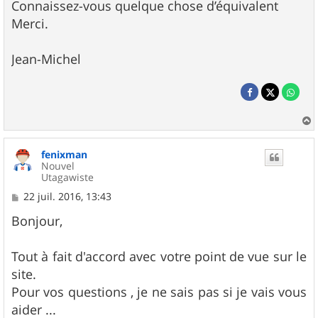
Connaissez-vous quelque chose d’équivalent
Merci.
Jean-Michel
a
u
fenixman
t
Nouvel
Utagawiste
M
22 juil. 2016, 13:43
e
s
Bonjour,
s
a
g
Tout à fait d'accord avec votre point de vue sur le
e
site.
Pour vos questions , je ne sais pas si je vais vous
aider ...