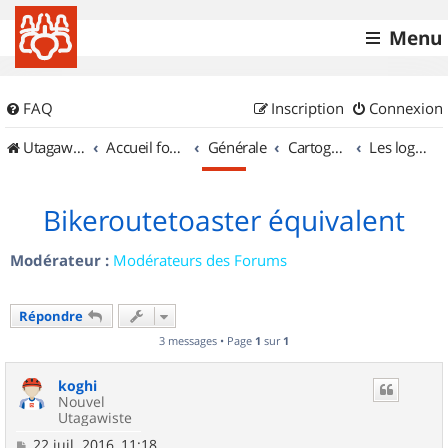
Menu
FAQ
Inscription
Connexion
UtagawaVTT (Randos VTT et VTTAE avec traces GPS)
Accueil forum
Générale
Cartographie et GPS
Les logiciels
Bikeroutetoaster équivalent
Modérateur :
Modérateurs des Forums
Répondre
3 messages • Page
1
sur
1
koghi
Nouvel
Utagawiste
M
22 juil. 2016, 11:18