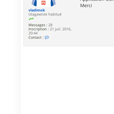
e
Merci
vladimok
Utagawiste habitué
Messages :
28
Inscription :
21 juil. 2016,
20:44
C
Contact :
o
n
t
a
c
t
e
r
v
l
a
d
i
m
o
k