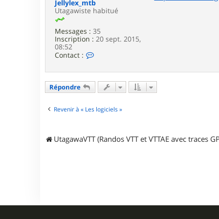
g
Jellylex_mtb
a
Utagawiste habitué
w
a
Messages :
35
Inscription :
20 sept. 2015,
08:52
C
Contact :
o
n
t
a
Répondre
c
t
e
Revenir à « Les logiciels »
r
J
e
UtagawaVTT (Randos VTT et VTTAE avec traces GP
l
l
y
l
e
x
_
m
t
b