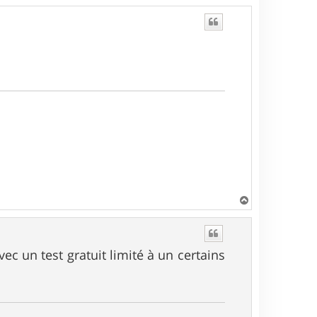
H
a
u
t
vec un test gratuit limité à un certains