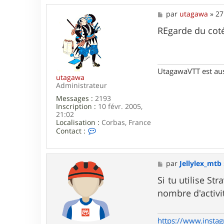
M
par
utagawa
»
27
e
s
REgarde du coté
s
a
g
e
UtagawaVTT est au
utagawa
Administrateur
Messages :
2193
Inscription :
10 févr. 2005,
21:02
Localisation :
Corbas, France
C
Contact :
o
n
t
a
M
par
Jellylex_mtb
c
e
t
s
Si tu utilise St
e
s
nombre d'activi
r
a
u
g
t
e
a
https://www.instag