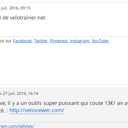
 juil. 2016, 09:15
 de velotrainer.net
ssi sur
Facebook
,
Twitter
,
Pinterest
,
Instagram
,
YouTube
.
»
27 juil. 2016, 16:14
rave, il y a un outils super puissant qui coute 13€/ an a
http://veloviewer.com/
té. :
ram.com/jellylex/