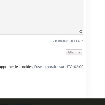
H
a
u
3 messages • Page
1
sur
1
t
Aller
upprimer les cookies
Fuseau horaire sur
UTC+02:00