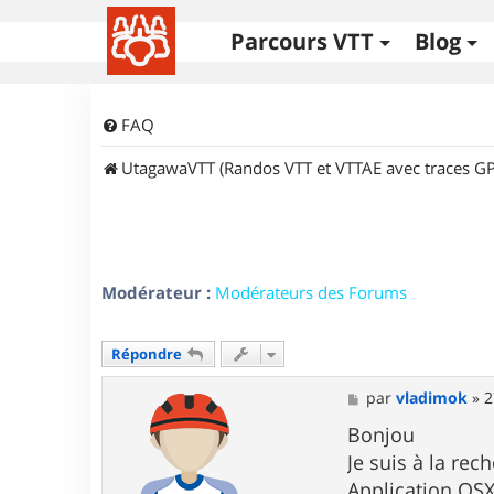
Parcours VTT
Blog
FAQ
UtagawaVTT (Randos VTT et VTTAE avec traces GP
Modérateur :
Modérateurs des Forums
Répondre
M
par
vladimok
»
2
e
s
Bonjou
s
Je suis à la rec
a
g
Application OSX